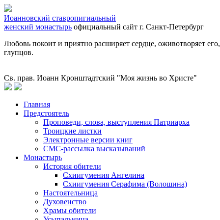
Иоанновский ставропигиальный
женский монастырь
официальный сайт
г. Санкт-Петербург
Любовь покоит и приятно расширяет сердце, оживотворяет его, а
глупцов.
Св. прав. Иоанн Кронштадтский "Моя жизнь во Христе"
Главная
Предстоятель
Проповеди, слова, выступления Патриарха
Троицкие листки
Электронные версии книг
СМС-рассылка высказываний
Монастырь
История обители
Схиигумения Ангелина
Схиигумения Серафима (Волошина)
Настоятельница
Духовенство
Храмы обители
Усыпальница