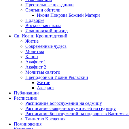
Престольные праздники
Святыни обители
Икона Покрова Божией Матери
Подворье
Воскресная школа
Иоанновский приход
Св. Иоанн Кронштадтский
Житие
Современные чудеса
Молитвы
Канон
Акафист 1
Акафист 2
Молитвы святого
Преподобный Иоанн Рыльский
Житие
Акафист
Публикации
Расписание
Расписание Богослужений на седмицу
Расписание священнослужителей на седмицу
Расписание Богослужений на подворье в Вартемяга
Таинство Крещения
Поминовения