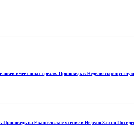
еловек имеет опыт греха». Проповедь в Неделю сыропустную
 Проповедь на Евангельское чтение в Неделю 8-ю по Пятиде