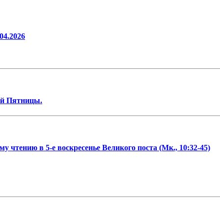
04.2026
ой Пятницы.
чтению в 5-е воскресенье Великого поста (Мк., 10:32-45)