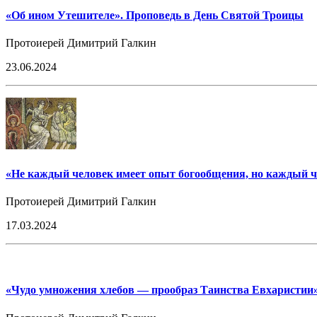
«Об ином Утешителе». Проповедь в День Святой Троицы
Протоиерей Димитрий Галкин
23.06.2024
«Не каждый человек имеет опыт богообщения, но каждый ч
Протоиерей Димитрий Галкин
17.03.2024
«Чудо умножения хлебов — прообраз Таинства Евхаристии».