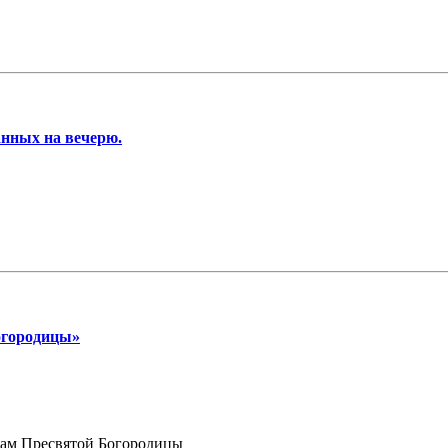
анных на вечерю.
огородицы»
храм Пресвятой Богородицы