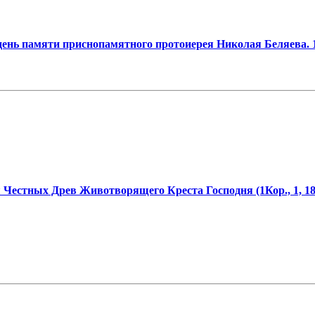
день памяти приснопамятного протоиерея Николая Беляева. 1
 Честных Древ Животворящего Креста Господня (1Кор., 1, 18