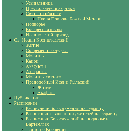
Усыпальница
Престольные праздники
Святыни обители
Икона Покрова Божией Матери
Подворье
Воскресная школа
Иоанновский приход
Св. Иоанн Кронштадтский
Житие
Современные чудеса
Молитвы
Канон
Акафист 1
Акафист 2
Молитвы святого
Преподобный Иоанн Рыльский
Житие
Акафист
Публикации
Расписание
Расписание Богослужений на седмицу
Расписание священнослужителей на седмицу
Расписание Богослужений на подворье в
Вартемягах
Таинство Крещения