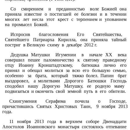
Со смирением и преданностью воле Божией она
приняла известие о постигшей ее болезни и в течении
многих лет несла этот крест с терпением и упованием
на промысел Божий.
Испросив благословения Его Святейшества,
Святейшего Патриарха Кирилла, она приняла тайный
постриг в Великую схиму в декабре 2012 г.
Дедушка Матушки Игумении в начале ХХ века
совершил пешее паломничество к святому праведному
отцу Иоанну Кронштадтскому, батюшка лично его
принял и обещал молиться за всю его большую семью,
особенно за брата, который тяжко болел. Папин брат
выздоровел, а молитвами Дорогого Батюшки Господь
сподобил нашу Дорогую Матушку, ее родную маму
подвизаться и окончить свой земной путь в его обители.
Схиигумения Серафима почила о Господе,
причастившись Святых Христовых Таин, 9 ноября 2013
года.
11 ноября 2013 года в верхнем соборе Двенадцати
Апостолов Иоанновского монастыря состоялось отпевание