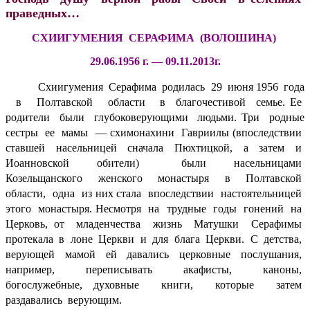
праведных…
СХИИГУМЕНИЯ СЕРАФИМА (ВОЛОШИНА)
29.06.1956 г. — 09.11.2013г.
Схиигумения Серафима родилась 29 июня 1956 года
в Полтавской области в б
лагочестивой семье. Ее
родители были глубоковерующими людьми. Три родные
сестры ее м
амы — схимонахини Г
авриилы (впоследствии
ставшей насельницей сначала Пюхтицкой, а затем и
Иоанновской обители) были насельницами
Козельщанского же
нского монастыря в Полтавской
области, одна из них стала впоследствии настоятельницей
этого монастыря. Несмотря на трудные годы гонений на
Церковь, от младенчества жизнь Матушки Серафимы
протекала в лоне Церкви и для блага Церкви. С детства,
верующей мамой ей давались церковные послушания,
например, переписывать акафисты, каноны,
богослужебные, духовные книги, которые затем
раздавались верующим.