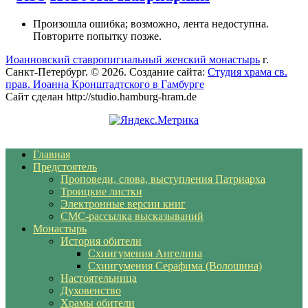
Произошла ошибка; возможно, лента недоступна.
Повторите попытку позже.
Иоанновский ставропигиальный женский монастырь
г.
Санкт-Петербург. © 2026. Создание сайта:
Студия храма св.
прав. Иоанна Кронштадтского в Гамбурге
Сайт сделан http://studio.hamburg-hram.de
Главная
Предстоятель
Проповеди, слова, выступления Патриарха
Троицкие листки
Электронные версии книг
СМС-рассылка высказываний
Монастырь
История обители
Схиигумения Ангелина
Схиигумения Серафима (Волошина)
Настоятельница
Духовенство
Храмы обители