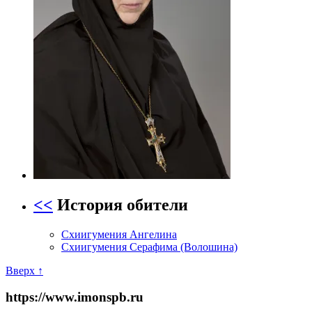
<<
История обители
Схиигумения Ангелина
Схиигумения Серафима (Волошина)
Вверх ↑
https://www.imonspb.ru