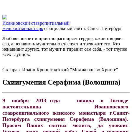
Иоанновский ставропигиальный
женский монастырь
официальный сайт
г. Санкт-Петербург
Любовь покоит и приятно расширяет сердце, оживотворяет
его, а ненависть мучительно стесняет и тревожит его. Кто
ненавидит других, тот мучит и тиранит сам себя, - тот глупее
всех глупцов.
Св. прав. Иоанн Кронштадтский "Моя жизнь во Христе"
Схиигумения Серафима (Волошина)
9 ноября 2013 года почила о Господе
настоятельница Иоанновского
ставропигиального женского монастыря г.Санкт-
Петербурга схиигумения Серафима (Волошина).
Просим Ваших святых молитв, да упокоит
Господь душу верной рабы Своей в селениях