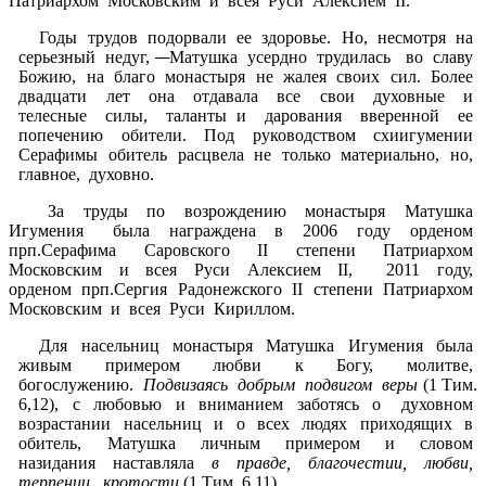
Патриархом Московским и всея Руси Алексием II.
Годы трудов подорвали ее здоровье. Но, несмотря на
серьезный недуг,
Матушка усердно трудилась во славу
Божию, на благо монастыря не жалея своих сил. Более
двадцати лет она отдавала все свои духовные и
телесные силы, таланты и дарования вверенной ее
попечению обители. Под руководством схиигумении
Серафимы обитель расцвела не только материально, но,
главное, духовно.
За труды по возрождению монастыря Матушка
Игумения была награждена в 2006 году орденом
прп.Серафима Саровского II степени Патриархом
Московским и всея Руси Алексием II, 2011 году,
орденом прп.Сергия Радонежского II степени Патриархом
Московским и всея Руси Кириллом.
Для насельниц монастыря Матушка Игумения была
живым примером любви к Богу, молитве,
богослужению.
Подвизаясь добрым подвигом веры
(1 Тим.
6,12), с любовью и вниманием заботясь о духовном
возрастании насельниц и о всех людях приходящих в
обитель, Матушка личным примером и словом
назидания наставляла
в правде, благочестии, любви,
терпении, кротости
(1 Тим. 6,11).