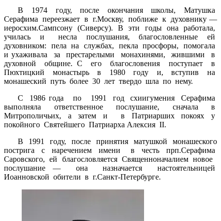
В 1974 году, после окончания школы, Матушка
Серафима переезжает в г.Москву, поближе к духовнику —
иеросхим.Сампсону (Сиверсу). В эти годы она работала,
училась и несла послушания, благословленные ей
духовником: пела на службах, пекла просфоры, помогала
и ухаживала за престарелыми монахинями, жившими в
духовной общине. С его благословения поступает в
Пюхтицкий монастырь в 1980 году и, вступив на
монашеский путь более 30 лет твердо шла по нему.
С 1986 года по 1991 год схиигумения Серафима
выполняла ответственное послушание, сначала в
Митрополичьих, а затем и в Патриарших покоях у
покойного Святейшего Патриарха Алексия II.
В 1991 году, после принятия матушкой монашеского
пострига с наречением имени в честь прп.Серафима
Саровского, ей благословляется Священноначалием новое
послушание — она назначается настоятельницей
Иоанновской обители в г.Санкт-Петербурге.