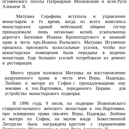
игуменского посоха Патриархом Московским и всея Руси
Алекием II.
Матушка Серафима вступила в управление
монастырем в то время, когда из всего комплекса
монастырских зданий небольшой общине сестер
принадлежали лишь несколько келий, усыпальница
дорогого Батюшки Иоанна Кронштадтского и нижний
храм в честь прп.Иоанна Рыльского. Матушке Игумении
пришлось приложить колоссальные усилия, чтобы все
монастырские помещения были переданы в ведение
монастыря. Еще больших усилий потребовали их ремонт
и реставрация.
Много трудов положила Матушка на восстановление
разрушенного храма в честь мчч. Веры, Надежды,
Любови и матери их Софии с принадлежащими ему
землями в пос.Вартемяки, переданного Церкви для
устройства монастырского подворья.
В 1996 году, 9 июля, на подворье Иоанновского
ставропигиального женского монастыря в пос.Вартемяки,
при освящении храма свв.мчч. Веры, Надежды, Любови
и матери их Софии, на малом входе Божественной
Литургии была награждена крестом с украшениями