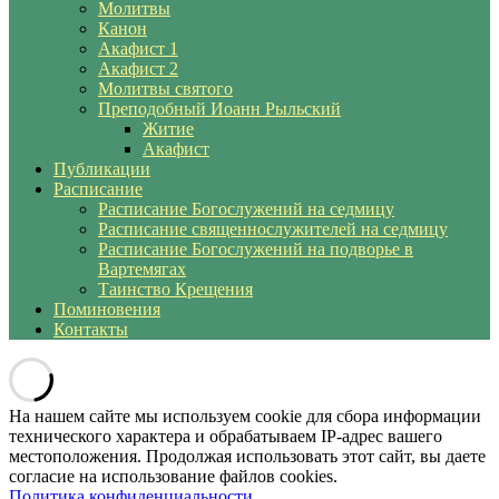
Молитвы
Канон
Акафист 1
Акафист 2
Молитвы святого
Преподобный Иоанн Рыльский
Житие
Акафист
Публикации
Расписание
Расписание Богослужений на седмицу
Расписание священнослужителей на седмицу
Расписание Богослужений на подворье в
Вартемягах
Таинство Крещения
Поминовения
Контакты
На нашем сайте мы используем cookie для сбора информации
технического характера и обрабатываем IP-адрес вашего
местоположения. Продолжая использовать этот сайт, вы даете
согласие на использование файлов cookies.
Политика конфиденциальности