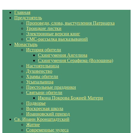
Главная
Предстоятель
Проповеди, слова, выступления Патриарха
Троицкие листки
Электронные версии книг
СМС-рассылка высказываний
Монастырь
История обители
Схиигумения Ангелина
Схиигумения Серафима (Волошина)
Настоятельница
Духовенство
Храмы обители
Усыпальница
Престольные праздники
Святыни обители
Икона Покрова Божией Матери
Подворье
Воскресная школа
Иоанновский приход
Св. Иоанн Кронштадтский
Житие
Современные чудеса