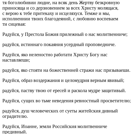
тя боголюбивии людие, на всяк день Жертву безкровную
приносяща и со дерзновением за всех Христу молящася,
с верою к тебе притекаху и исцеляхуся. Темже и мы,
исполненнии твоих благодеяний, с любовию воспеваем
ти сицевая:
Радуйся, у Престола Божия прилежный о нас молитвенниче;
радуйся, истиннаго покаяния усердный проповедниче.
Радуйся, яко неленостно работати Христу Богу нас
наставляеши;
радуйся, яко стояти на божественней стражи нас призываеши.
Радуйся, образ воздержания и целомудрия верным явивый;
радуйся, паству твою от ересей и раскола мудре защитивый.
Радуйся, сущих во тьме неведения ревностный просветителю;
радуйся, душ человеческих от суеты житейския дивный
оградителю.
Радуйся, Иоанне, земли Российския молитвенниче
предивный.