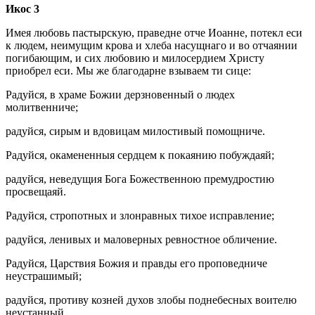
Икос 3
Имея любовь пастырскую, праведне отче Иоанне, потекл еси
к людем, неимущим крова и хлеба насущнаго и во отчаянии
погибающим, и сих любовию и милосердием Христу
приобрел еси. Мы же благодарне взываем ти сице:
Радуйся, в храме Божии дерзновенный о людех
молитвенниче;
радуйся, сирым и вдовицам милостивый помощниче.
Радуйся, окамененныя сердцем к покаянию побуждаяй;
радуйся, неведущия Бога Божественною премудростию
просвещаяй.
Радуйся, стропотных и злонравных тихое исправление;
радуйся, ленивых и маловерных ревностное обличение.
Радуйся, Царствия Божия и правды его проповедниче
неустрашимый;
радуйся, противу козней духов злобы поднебесных воителю
неустанный.