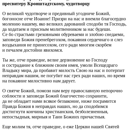
пресвитеру Кронштадтскому, чудотворцу
О великий чудотворче и предивный угодниче Божий,
богоносне отче Иоанне! Призри на нас и внемли благосердно
молению нашему, яко великих дарований сподоби тя Господь,
да ходатаем и присным молитвенником за нас будеши.
Се бо страстьми греховными обуреваеми и злобою снедаеми,
заповеди Божия пренебрегохом, покаяния сердечнаго и слез
воздыхания не принесохом, сего ради многим скорбем
и печалем достойни явихомся.
Ты же, отче праведне, велие дерзновение ко Господу
и сострадание к ближним своим имея, умоли Всещедраго
Владыку мира, да пробавит милость Свою на нас и потерпит
неправдам нашим, не погубит нас грех ради наших, но время
на покаяние милостивно нам дарует.
О святче Божий, помози нам веру православную непорочно
соблюсти и заповеди Божий благочестно сохранити,
да не обладает нами всякое беззаконие, ниже посрамится
Правда Божия в неправдах наших, но да сподобимся
достигнути кончины христианския, безболезненныя,
непостыдныя, мирныя и Таин Божиих причастныя.
Еще молим тя, отче праведне, о еже Церкви нашей Святей