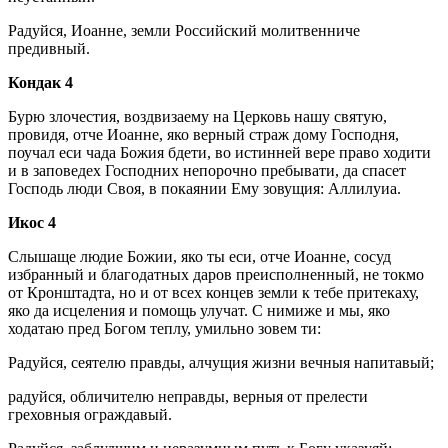
Радуйся, Иоанне, земли Российский молитвенниче
предивный.
Кондак 4
Бурю злочестия, воздвизаему на Церковь нашу святую,
провидя, отче Иоанне, яко верный страж дому Господня,
поучал еси чада Божия бдети, во истинней вере право ходити
и в заповедех Господних непорочно пребывати, да спасет
Господь люди Своя, в покаянии Ему зовущия: Аллилуиа.
Икос 4
Слышаще людие Божии, яко ты еси, отче Иоанне, сосуд
избранный и благодатных даров преисполненный, не токмо
от Кронштадта, но и от всех концев земли к тебе притекаху,
яко да исцеления и помощь улучат. С нимиже и мы, яко
ходатаю пред Богом теплу, умильно зовем ти:
Радуйся, сеятелю правды, алчущия жизни вечныя напитавый;
радуйся, обличителю неправды, верныя от прелести
греховныя ограждавый.