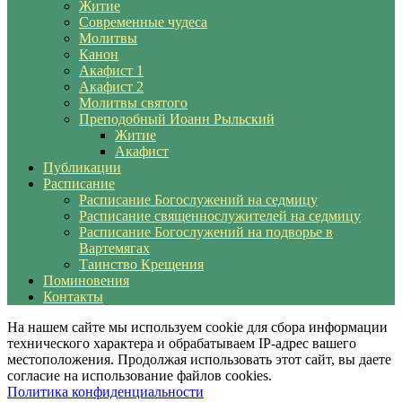
Житие
Современные чудеса
Молитвы
Канон
Акафист 1
Акафист 2
Молитвы святого
Преподобный Иоанн Рыльский
Житие
Акафист
Публикации
Расписание
Расписание Богослужений на седмицу
Расписание священнослужителей на седмицу
Расписание Богослужений на подворье в
Вартемягах
Таинство Крещения
Поминовения
Контакты
На нашем сайте мы используем cookie для сбора информации
технического характера и обрабатываем IP-адрес вашего
местоположения. Продолжая использовать этот сайт, вы даете
согласие на использование файлов cookies.
Политика конфиденциальности