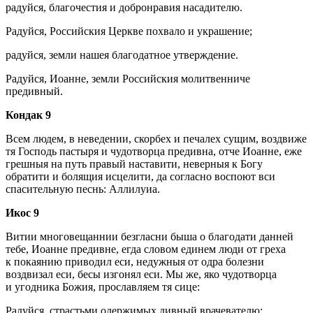
радуйся, благочестия и добронравия насадителю.
Радуйся, Российския Церкве похвало и украшение;
радуйся, земли нашея благодатное утверждение.
Радуйся, Иоанне, земли Российския молитвенниче
предивный.
Кондак 9
Всем людем, в неведении, скорбех и печалех сущим, воздвиже
тя Господь пастыря и чудотворца предивна, отче Иоанне, еже
грешныя на путь правый наставити, неверныя к Богу
обратити и болящия исцелити, да согласно воспоют вси
спасительную песнь: Аллилуиа.
Икос 9
Витии многовещаннии безгласни быша о благодати данней
тебе, Иоанне предивне, егда словом единем люди от греха
к покаянию приводил еси, недужныя от одра болезни
воздвизал еси, бесы изгонял еси. Мы же, яко чудотворца
и угодника Божия, прославляем тя сице:
Радуйся, страстьми одержимых дивный врачевателю;