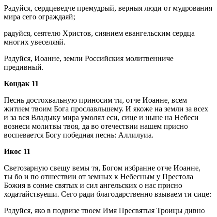
Радуйся, сердцеведче премудрый, верныя люди от мудрования
мира сего ограждаяй;
радуйся, сеятелю Христов, сиянием евангельским сердца
многих увеселяяй.
Радуйся, Иоанне, земли Российския молитвенниче
предивный.
Кондак 11
Песнь достохвальную приносим ти, отче Иоанне, всем
житием твоим Бога прославльшему. И якоже на земли за всех
и за вся Владыку мира умолял еси, сице и ныне на Небеси
вознеси молитвы твоя, да во отечествии нашем присно
воспевается Богу победная песнь: Аллилуиа.
Икос 11
Светозарную свещу вемы тя, Богом избранне отче Иоанне,
ты бо и по отшествии от земных к Небесным у Престола
Божия в сонме святых и сил ангельских о нас присно
ходатайствуеши. Сего ради благодарственно взываем ти сице:
Радуйся, яко в подвизе твоем Имя Пресвятыя Троицы дивно