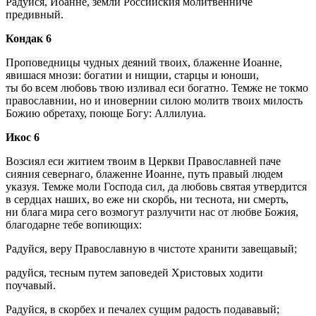
Радуйся, Иоанне, земли Российския молитвенниче
предивный.
Кондак 6
Проповедницы чудных деяний твоих, блаженне Иоанне,
явишася мнози: богатии и нищии, старцы и юноши,
ты бо всем любовь твою изливал еси богатно. Темже не токмо
православнии, но и иновернии силою молитв твоих милость
Божию обретаху, поюще Богу: Аллилуиа.
Икос 6
Возсиял еси житием твоим в Церкви Православней паче
сияния севернаго, блаженне Иоанне, путь правый людем
указуя. Темже моли Господа сил, да любовь святая утвердится
в сердцах наших, во еже ни скорбь, ни теснота, ни смерть,
ни блага мира сего возмогут разлучити нас от любве Божия,
благодарне тебе вопиющих:
Радуйся, веру Православную в чистоте хранити завещавый;
радуйся, тесным путем заповедей Христовых ходити
поучавый.
Радуйся, в скорбех и печалех сущим радость подававый;