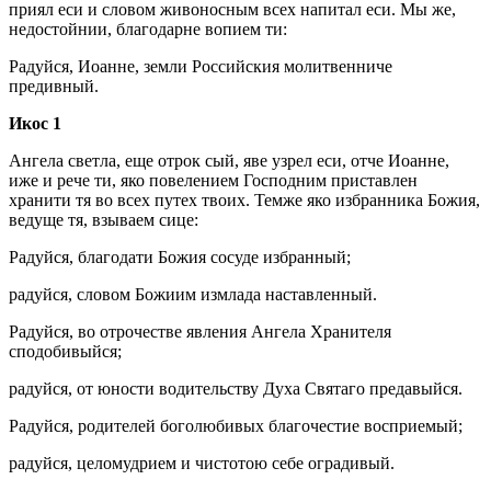
приял еси и словом живоносным всех напитал еси. Мы же,
недостойнии, благодарне вопием ти:
Радуйся, Иоанне, земли Российския молитвенниче
предивный.
Икос 1
Ангела светла, еще отрок сый, яве узрел еси, отче Иоанне,
иже и рече ти, яко повелением Господним приставлен
хранити тя во всех путех твоих. Темже яко избранника Божия,
ведуще тя, взываем сице:
Радуйся, благодати Божия сосуде избранный;
радуйся, словом Божиим измлада наставленный.
Радуйся, во отрочестве явления Ангела Хранителя
сподобивыйся;
радуйся, от юности водительству Духа Святаго предавыйся.
Радуйся, родителей боголюбивых благочестие восприемый;
радуйся, целомудрием и чистотою себе оградивый.