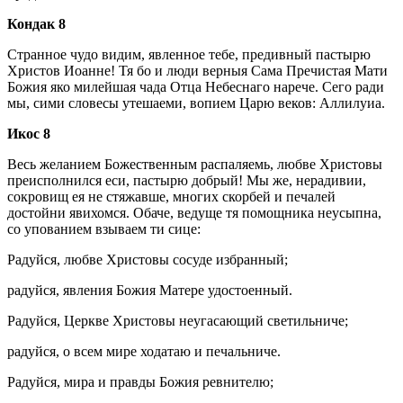
Кондак 8
Странное чудо видим, явленное тебе, предивный пастырю
Христов Иоанне! Тя бо и люди верныя Сама Пречистая Мати
Божия яко милейшая чада Отца Небеснаго нарече. Сего ради
мы, сими словесы утешаеми, вопием Царю веков: Аллилуиа.
Икос 8
Весь желанием Божественным распаляемь, любве Христовы
преисполнился еси, пастырю добрый! Мы же, нерадивии,
сокровищ ея не стяжавше, многих скорбей и печалей
достойни явихомся. Обаче, ведуще тя помощника неусыпна,
со упованием взываем ти сице:
Радуйся, любве Христовы сосуде избранный;
радуйся, явления Божия Матере удостоенный.
Радуйся, Церкве Христовы неугасающий светильниче;
радуйся, о всем мире ходатаю и печальниче.
Радуйся, мира и правды Божия ревнителю;