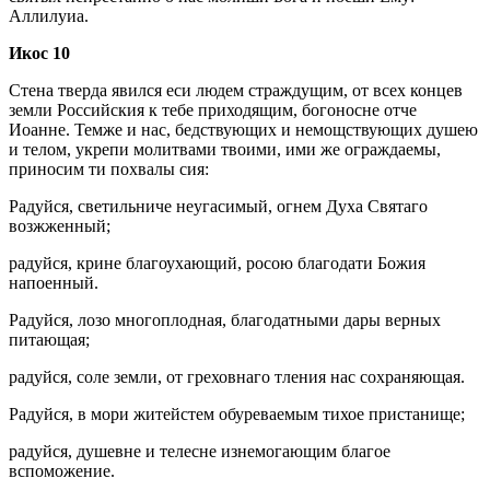
Аллилуиа.
Икос 10
Стена тверда явился еси людем страждущим, от всех концев
земли Российския к тебе приходящим, богоносне отче
Иоанне. Темже и нас, бедствующих и немощствующих душею
и телом, укрепи молитвами твоими, ими же ограждаемы,
приносим ти похвалы сия:
Радуйся, светильниче неугасимый, огнем Духа Святаго
возжженный;
радуйся, крине благоухающий, росою благодати Божия
напоенный.
Радуйся, лозо многоплодная, благодатными дары верных
питающая;
радуйся, соле земли, от греховнаго тления нас сохраняющая.
Радуйся, в мори житейстем обуреваемым тихое пристанище;
радуйся, душевне и телесне изнемогающим благое
вспоможение.