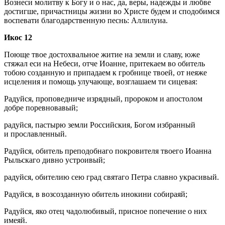
Вознеси молитву к Богу и о нас, да, веры, надежды и любве
достигше, причастницы жизни во Христе будем и сподобимся
воспевати благодарственную песнь: Аллилуиа.
Икос 12
Поюще твое достохвальное житие на земли и славу, юже
стяжал еси на Небеси, отче Иоанне, притекаем во обитель
тобою созданную и припадаем к гробнице твоей, от неяже
исцеления и помощь улучающе, возглашаем ти сицевая:
Радуйся, проповедниче изрядный, пророком и апостолом
добре поревновавый;
радуйся, пастырю земли Российския, Богом избранный
и прославленный.
Радуйся, обитель преподобнаго покровителя твоего Иоанна
Рыльскаго дивно устроивый;
радуйся, обителию сею град святаго Петра славно украсивый.
Радуйся, в возсозданную обитель инокини собираяй;
Радуйся, яко отец чадолюбивый, присное попечение о них
имеяй.