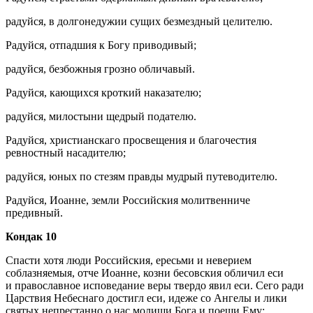
радуйся, в долгонедужии сущих безмездный целителю.
Радуйся, отпадшия к Богу приводивый;
радуйся, безбожныя грозно обличавый.
Радуйся, кающихся кроткий наказателю;
радуйся, милостыни щедрый подателю.
Радуйся, христианскаго просвещения и благочестия
ревностный насадителю;
радуйся, юных по стезям правды мудрый путеводителю.
Радуйся, Иоанне, земли Российския молитвенниче
предивный.
Кондак 10
Спасти хотя люди Российския, ересьми и неверием
соблазняемыя, отче Иоанне, козни бесовския обличил еси
и православное исповедание веры твердо явил еси. Сего ради
Царствия Небеснаго достигл еси, идеже со Ангелы и лики
святых непрестанно о нас молиши Бога и поеши Ему: