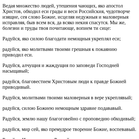
Ведая множество людей, утешения чающих, яко апостол
Христов, обходил еси грады и веси Российския, чудотворче
изящне, сея слово Божие, исцеляя недужныя и маловерныя
исправляя, быв всем вся, да всяко некия спасутся. Мы же,
болезни и труды твоя почитающе, вопием ти сице:
Радуйся, яко силою благодати немощныя укреплял еси;
радуйся, яко молитвами твоими грешныя к покаянию
приводил еси.
Радуйся, алчущия и жаждущия по заповеди Господней
насыщавый;
радуйся, благовестием Христовым люди к правде Божией
приводивый.
Радуйся, молитвами твоими маловерныя в вере укреплявый;
радуйся, силою Божиею немощным здравие подававый.
Радуйся, землю нашу благоговейно с проповедию обходивый;
радуйся, мир сей, яко премудрое творение Божие, воспевавый.