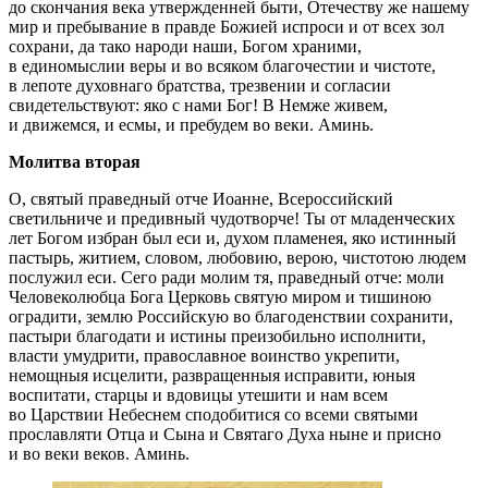
до скончания века утвержденней быти, Отечеству же нашему
мир и пребывание в правде Божией испроси и от всех зол
сохрани, да тако народи наши, Богом храними,
в единомыслии веры и во всяком благочестии и чистоте,
в лепоте духовнаго братства, трезвении и согласии
свидетельствуют: яко с нами Бог! В Немже живем,
и движемся, и есмы, и пребудем во веки. Аминь.
Молитва вторая
О, святый праведный отче Иоанне, Всероссийский
светильниче и предивный чудотворче! Ты от младенческих
лет Богом избран был еси и, духом пламенея, яко истинный
пастырь, житием, словом, любовию, верою, чистотою людем
послужил еси. Сего ради молим тя, праведный отче: моли
Человеколюбца Бога Церковь святую миром и тишиною
оградити, землю Российскую во благоденствии сохранити,
пастыри благодати и истины преизобильно исполнити,
власти умудрити, православное воинство укрепити,
немощныя исцелити, развращенныя исправити, юныя
воспитати, старцы и вдовицы утешити и нам всем
во Царствии Небеснем сподобитися со всеми святыми
прославляти Отца и Сына и Святаго Духа ныне и присно
и во веки веков. Аминь.