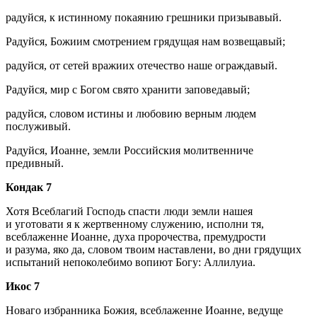
радуйся, к истинному покаянию грешники призывавый.
Радуйся, Божиим смотрением грядущая нам возвещавый;
радуйся, от сетей вражиих отечество наше ограждавый.
Радуйся, мир с Богом свято хранити заповедавый;
радуйся, словом истины и любовию верным людем
послуживый.
Радуйся, Иоанне, земли Российския молитвенниче
предивный.
Кондак 7
Хотя Всеблагий Господь спасти люди земли нашея
и уготовати я к жертвенному служению, исполни тя,
всеблаженне Иоанне, духа пророчества, премудрости
и разума, яко да, словом твоим наставлени, во дни грядущих
испытаний непоколебимо вопиют Богу: Аллилуиа.
Икос 7
Новаго избранника Божия, всеблаженне Иоанне, ведуще