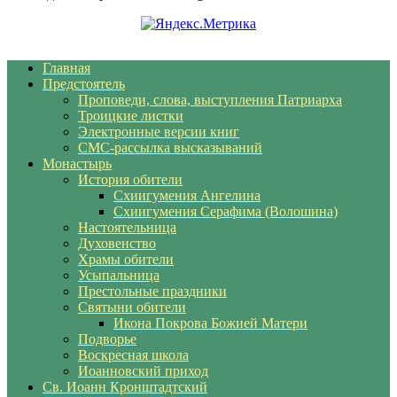
Главная
Предстоятель
Проповеди, слова, выступления Патриарха
Троицкие листки
Электронные версии книг
СМС-рассылка высказываний
Монастырь
История обители
Схиигумения Ангелина
Схиигумения Серафима (Волошина)
Настоятельница
Духовенство
Храмы обители
Усыпальница
Престольные праздники
Святыни обители
Икона Покрова Божией Матери
Подворье
Воскресная школа
Иоанновский приход
Св. Иоанн Кронштадтский