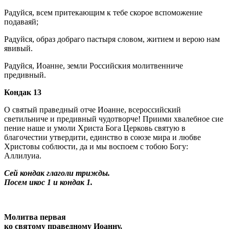
Радуйся, всем притекающим к тебе скорое вспоможение
подаваяй;
Радуйся, образ добраго пастыря словом, житием и верою нам
явивый.
Радуйся, Иоанне, земли Российския молитвенниче
предивный.
Кондак 13
О святый праведный отче Иоанне, всероссийский
светильниче и предивный чудотворче! Приими хвалебное сие
пение наше и умоли Христа Бога Церковь святую в
благочестии утвердити, единство в союзе мира и любве
Христовы соблюсти, да и мы воспоем с тобою Богу:
Аллилуиа.
Сей кондак глаголи трижды.
Посем икос 1 и кондак 1.
Молитва первая
ко святому праведному Иоанну,