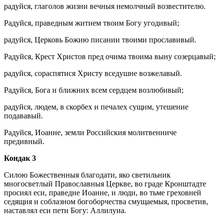
радуйся, глаголов жизни вечныя немолчный возвестителю.
Радуйся, праведным житием твоим Богу угодивый;
радуйся, Церковь Божию писании твоими прославивый.
Радуйся, Крест Христов пред очима твоима выну созерцавый;
радуйся, сораспятися Христу вседушне возжелавый.
Радуйся, Бога и ближних всем сердцем возлюбивый;
радуйся, людем, в скорбех и печалех сущим, утешение
подававый.
Радуйся, Иоанне, земли Российския молитвенниче
предивный.
Кондак 3
Силою Божественныя благодати, яко светильник
многосветлый Православныя Церкве, во граде Кронштадте
просиял еси, праведне Иоанне, и люди, во тьме греховней
седящия и соблазном богоборчества смущаемыя, просветив,
наставлял еси пети Богу: Аллилуиа.