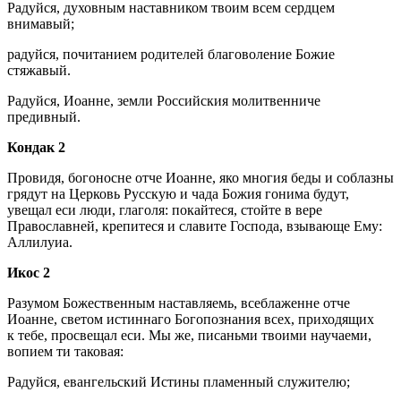
Радуйся, духовным наставником твоим всем сердцем
внимавый;
радуйся, почитанием родителей благоволение Божие
стяжавый.
Радуйся, Иоанне, земли Российския молитвенниче
предивный.
Кондак 2
Провидя, богоносне отче Иоанне, яко многия беды и соблазны
грядут на Церковь Русскую и чада Божия гонима будут,
увещал еси люди, глаголя: покайтеся, стойте в вере
Православней, крепитеся и славите Господа, взывающе Ему:
Аллилуиа.
Икос 2
Разумом Божественным наставляемь, всеблаженне отче
Иоанне, светом истиннаго Богопознания всех, приходящих
к тебе, просвещал еси. Мы же, писаньми твоими научаеми,
вопием ти таковая:
Радуйся, евангельский Истины пламенный служителю;