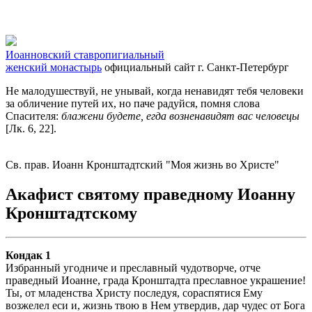
Иоанновский ставропигиальный
женский монастырь
официальный сайт
г. Санкт-Петербург
Не малодушествуй, не унывай, когда ненавидят тебя человеки
за обличение путей их, но паче радуйся, помня слова
Спасителя:
блажени будете, егда возненавидят вас человецы
[Лк. 6, 22].
Св. прав. Иоанн Кронштадтский "Моя жизнь во Христе"
Акафист святому праведному Иоанну
Кронштадтскому
Кондак 1
Избранный угодниче и преславный чудотворче, отче
праведный Иоанне, града Кронштадта преславное украшение!
Ты, от младенства Христу последуя, сораспятися Ему
возжелел еси и, жизнь твою в Нем утвердив, дар чудес от Бога