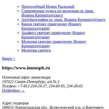
Преподобный Иоанн Рыльский
Современные чудеса по молитвам св. прав.
Иоанна Кронштадтского
Автобиография св. прав. Иоанна Кронштадтского
Канон святому праведному Иоанну
Кронштадтскому
Акафист святому праведному Иоанну
Кронштадтскому
Молитвы святому праведному Иоанну
Кронштадтскому
Молитвы святого
Вверх ↑
https://www.imonspb.ru
Почтовый адрес монастыря
197022 Санкт-Петербург, а/я № 2
Телефон: +7-812-234-24-27, 234-60-95, 234-28-65
Подробнее →
Адрес подворья
188653 Ленинградская обл., Всеволожский р-н, п.Вартемяги,