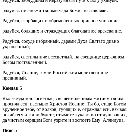
Радуйся, заблудшим и неразумным путь к Богу указуяй;
радуйся, писаньми твоими чада Божия наставляяй.
Радуйся, скорбящих и обремененных присное упование;
радуйся, болящих и страждущих благодатное врачевание.
Радуйся, сосуде избранный, дарами Духа Святаго дивно
украшенный;
радуйся, светильниче всесветлый, на свещнице церковнем
Богом поставленный.
Радуйся, Иоанне, земли Российския молитвенниче
предивный.
Кондак 5
Яко звезда многосветлая, священнолепным житием твоим
просиял еси, пастырю Христов Иоанне! Ты бо, стадо Богом
врученное тебе, от волков, губящих е, ограждал еси, взывая:
покайтеся и живи будете, отымите лукавство от душ ваших,
да чистым сердцем Бога узрите и воспоете Ему: Аллилуиа.
Икос 5