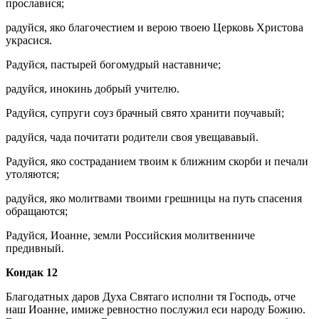
прославися;
радуйся, яко благочестием и верою твоею Церковь Христова
украсися.
Радуйся, пастырей богомудрый наставниче;
радуйся, инокинь добрый учителю.
Радуйся, супруги соуз брачный свято хранити поучавый;
радуйся, чада почитати родители своя увещававый.
Радуйся, яко состраданием твоим к ближним скорби и печали
утоляются;
радуйся, яко молитвами твоими грешницы на путь спасения
обращаются;
Радуйся, Иоанне, земли Российския молитвенниче
предивный.
Кондак 12
Благодатных даров Духа Святаго исполни тя Господь, отче
наш Иоанне, имиже ревностно послужил еси народу Божию.