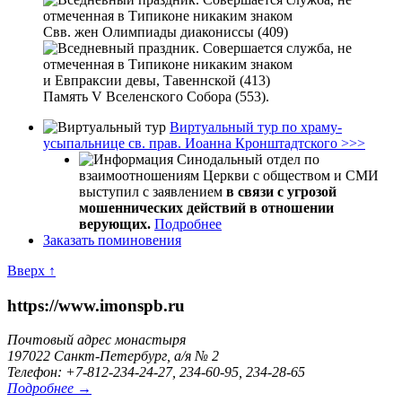
Свв. жен Олимпиады диакониссы (409)
и Евпраксии девы, Тавеннской (413)
Память V Вселенского Собора (553).
Виртуальный тур по храму-
усыпальнице св. прав. Иоанна Кронштадтского >>>
Синодальный отдел по
взаимоотношениям Церкви с обществом и СМИ
выступил с заявлением
в связи с угрозой
мошеннических действий в отношении
верующих.
Подробнее
Заказать поминовения
Вверх ↑
https://www.imonspb.ru
Почтовый адрес монастыря
197022 Санкт-Петербург, а/я № 2
Телефон: +7-812-234-24-27, 234-60-95, 234-28-65
Подробнее →