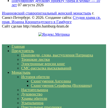
Популярному детскому проекту «Вера и Фома» — 10
лет
07 августа 2026
Иоанновский ставропигиальный женский монастырь
г.
Санкт-Петербург. © 2026. Создание сайта:
Студия храма св.
прав. Иоанна Кронштадтского в Гамбурге
Сайт сделан http://studio.hamburg-hram.de
Главная
Предстоятель
Проповеди, слова, выступления Патриарха
Троицкие листки
Электронные версии книг
СМС-рассылка высказываний
Монастырь
История обители
Схиигумения Ангелина
Схиигумения Серафима (Волошина)
Настоятельница
Духовенство
Храмы обители
Усыпальница
Престольные праздники