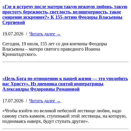
«Где я встречу после матери такую нежную любовь, такую
простоту, бережность, светлость, нелицемерность, такое
смирение искреннее?» К 155-летию Феодоры Власьевны
Сергиевой
19.07.2026 /
Читать далее →
Сегодня, 19 июля, 155 лет со дня кончины Феодоры
Власьевны – матери святого праведного Иоанна
Кронштадтского.
«Цель Бога по отношению к нашей жизни — это уподобить
нас Христу». Из дневника святой императрицы
Александры Федоровны Романовой
17.07.2026 /
Читать далее →
«Чтобы взойти по великой небесной лествице любви, надо
самому стать камнем, ступенькой этой лествицы, на которую,
поднимаясь наверх, будут ступать другие».