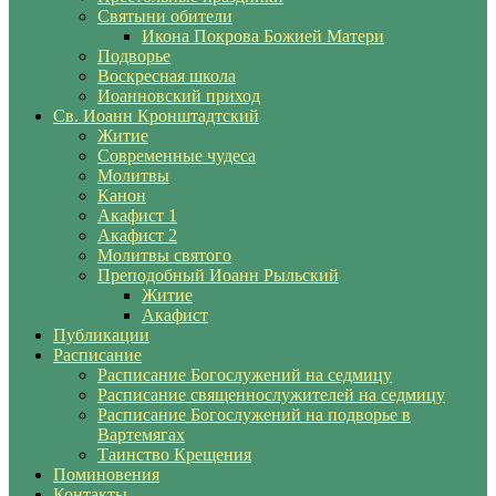
Святыни обители
Икона Покрова Божией Матери
Подворье
Воскресная школа
Иоанновский приход
Св. Иоанн Кронштадтский
Житие
Современные чудеса
Молитвы
Канон
Акафист 1
Акафист 2
Молитвы святого
Преподобный Иоанн Рыльский
Житие
Акафист
Публикации
Расписание
Расписание Богослужений на седмицу
Расписание священнослужителей на седмицу
Расписание Богослужений на подворье в
Вартемягах
Таинство Крещения
Поминовения
Контакты