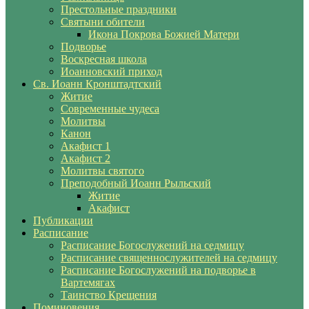
Престольные праздники
Святыни обители
Икона Покрова Божией Матери
Подворье
Воскресная школа
Иоанновский приход
Св. Иоанн Кронштадтский
Житие
Современные чудеса
Молитвы
Канон
Акафист 1
Акафист 2
Молитвы святого
Преподобный Иоанн Рыльский
Житие
Акафист
Публикации
Расписание
Расписание Богослужений на седмицу
Расписание священнослужителей на седмицу
Расписание Богослужений на подворье в
Вартемягах
Таинство Крещения
Поминовения