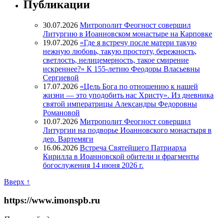
Публикации
30.07.2026
Митрополит Феогност совершил
Литургию в Иоанновском монастыре на Карповке
19.07.2026
«Где я встречу после матери такую
нежную любовь, такую простоту, бережность,
светлость, нелицемерность, такое смирение
искреннее?» К 155-летию Феодоры Власьевны
Сергиевой
17.07.2026
«Цель Бога по отношению к нашей
жизни — это уподобить нас Христу». Из дневника
святой императрицы Александры Федоровны
Романовой
10.07.2026
Митрополит Феогност совершил
Литургии на подворье Иоанновского монастыря в
дер. Вартемяги
16.06.2026
Встреча Святейшего Патриарха
Кирилла в Иоанновской обители и фрагменты
богослужения 14 июня 2026 г.
Вверх ↑
https://www.imonspb.ru