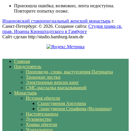
Произошла ошибка; возможно, лента недоступна.
Повторите попытку позже.
Иоанновский ставропигиальный женский монастырь
г.
Санкт-Петербург. © 2026. Создание сайта:
Студия храма св.
прав. Иоанна Кронштадтского в Гамбурге
Сайт сделан http://studio.hamburg-hram.de
Главная
Предстоятель
Проповеди, слова, выступления Патриарха
Троицкие листки
Электронные версии книг
СМС-рассылка высказываний
Монастырь
История обители
Схиигумения Ангелина
Схиигумения Серафима (Волошина)
Настоятельница
Духовенство
Храмы обители
Усыпальница