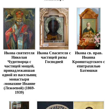
Икона святителя
Икона Спасителя с
Икона св. прав.
Николая
частицей ризы
Иоанна
Чудотворца с
Господней
Кронштадтского с
частицей мощей,
епитрахилью
принадлежавшая
Батюшки
одной из насельниц
монастыря
-монахине Иоанне
(Лежоевой) (1869-
1939)