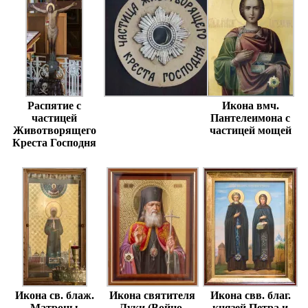
Распятие с
Икона вмч.
частицей
Пантелеимона с
Животворящего
частицей мощей
Креста Господня
Икона св. блаж.
Икона святителя
Икона свв. благ.
Матроны
Луки (Войно-
князей Петра и