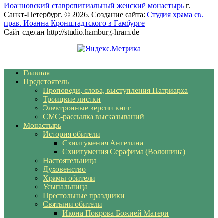
Иоанновский ставропигиальный женский монастырь
г.
Санкт-Петербург. © 2026. Создание сайта:
Студия храма св.
прав. Иоанна Кронштадтского в Гамбурге
Сайт сделан http://studio.hamburg-hram.de
Главная
Предстоятель
Проповеди, слова, выступления Патриарха
Троицкие листки
Электронные версии книг
СМС-рассылка высказываний
Монастырь
История обители
Схиигумения Ангелина
Схиигумения Серафима (Волошина)
Настоятельница
Духовенство
Храмы обители
Усыпальница
Престольные праздники
Святыни обители
Икона Покрова Божией Матери