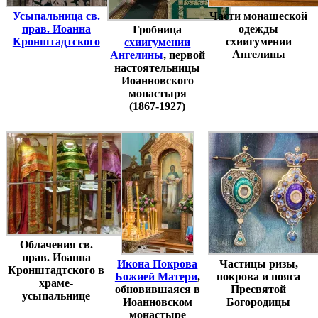
Усыпальница св.
Части монашеской
прав. Иоанна
одежды
Гробница
Кронштадтского
схиигумении
схиигумении
Ангелины
Ангелины
, первой
настоятельницы
Иоанновского
монастыря
(1867-1927)
Облачения св.
прав. Иоанна
Икона Покрова
Частицы ризы,
Кронштадтского в
Божией Матери
,
покрова и пояса
храме-
обновившаяся в
Пресвятой
усыпальнице
Иоанновском
Богородицы
монастыре