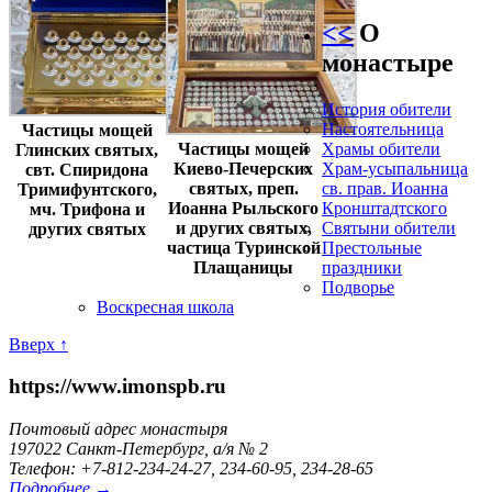
<<
О
монастыре
История обители
Настоятельница
Частицы мощей
Храмы обители
Частицы мощей
Глинских святых,
Храм-усыпальница
Киево-Печерских
свт. Спиридона
св. прав. Иоанна
святых, преп.
Тримифунтского,
Кронштадтского
Иоанна Рыльского
мч. Трифона и
Святыни обители
и других святых,
других святых
Престольные
частица Туринской
праздники
Плащаницы
Подворье
Воскресная школа
Вверх ↑
https://www.imonspb.ru
Почтовый адрес монастыря
197022 Санкт-Петербург, а/я № 2
Телефон: +7-812-234-24-27, 234-60-95, 234-28-65
Подробнее →