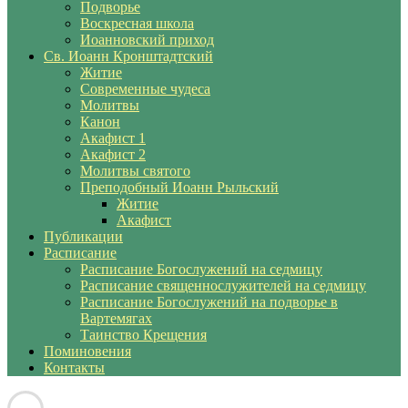
Подворье
Воскресная школа
Иоанновский приход
Св. Иоанн Кронштадтский
Житие
Современные чудеса
Молитвы
Канон
Акафист 1
Акафист 2
Молитвы святого
Преподобный Иоанн Рыльский
Житие
Акафист
Публикации
Расписание
Расписание Богослужений на седмицу
Расписание священнослужителей на седмицу
Расписание Богослужений на подворье в
Вартемягах
Таинство Крещения
Поминовения
Контакты