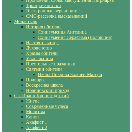
Проповеди, слова, выступления Патриарха
Троицкие листки
Электронные версии книг
СМС-рассылка высказываний
Монастырь
История обители
Схиигумения Ангелина
Схиигумения Серафима (Волошина)
Настоятельница
Духовенство
Храмы обители
Усыпальница
Престольные праздники
Святыни обители
Икона Покрова Божией Матери
Подворье
Воскресная школа
Иоанновский приход
Св. Иоанн Кронштадтский
Житие
Современные чудеса
Молитвы
Канон
Акафист 1
Акафист 2