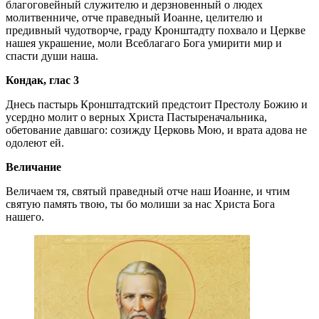
благоговейный служителю и дерзновенный о людех
молитвенниче, отче праведный Иоанне, целителю и
предивный чудотворче, граду Кронштадту похвало и Церкве
нашея украшение, моли Всеблагаго Бога умирити мир и
спасти души наша.
Кондак, глас 3
Днесь пастырь Кронштадтский предстоит Престолу Божию и
усердно молит о верных Христа Пастыреначальника,
обетование давшаго: созижду Церковь Мою, и врата адова не
одолеют ей.
Величание
Величаем тя, святый праведный отче наш Иоанне, и чтим
святую память твою, ты бо молиши за нас Христа Бога
нашего.