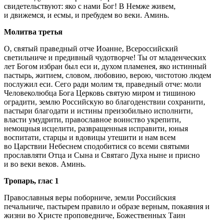
свидетельствуют: яко с нами Бог! В Немже живем,
и движемся, и есмы, и пребудем во веки. Аминь.
Молитва третья
О, святый праведный отче Иоанне, Всероссийский
светильниче и предивный чудотворче! Ты от младенческих
лет Богом избран был еси и, духом пламенея, яко истинный
пастырь, житием, словом, любовию, верою, чистотою людем
послужил еси. Сего ради молим тя, праведный отче: моли
Человеколюбца Бога Церковь святую миром и тишиною
оградити, землю Российскую во благоденствии сохранити,
пастыри благодати и истины преизобильно исполнити,
власти умудрити, православное воинство укрепити,
немощныя исцелити, развращенныя исправити, юныя
воспитати, старцы и вдовицы утешити и нам всем
во Царствии Небеснем сподобитися со всеми святыми
прославляти Отца и Сына и Святаго Духа ныне и присно
и во веки веков. Аминь.
Тропарь, глас 1
Православныя веры поборниче, земли Российския
печальниче, пастырем правило и образе верным, покаяния и
жизни во Христе проповедниче, Божественных Таин