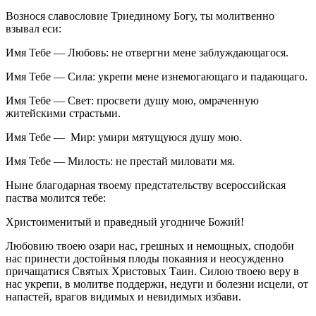
Вознося славословие Триединому Богу, ты молитвенно
взывал еси:
Имя Тебе — Любовь: не отвергни мене заблуждающагося.
Имя Тебе — Сила: укрепи мене изнемогающаго и падающаго.
Имя Тебе — Свет: просвети душу мою, омраченную
житейскими страстьми.
Имя Тебе — Мир: умири мятущуюся душу мою.
Имя Тебе — Милость: не престай миловати мя.
Ныне благодарная твоему предстательству всероссийская
паства молится тебе:
Христоименитый и праведный угодниче Божий!
Любовию твоею озари нас, грешных и немощных, сподоби
нас принести достойныя плоды покаяния и неосужденно
причащатися Святых Христовых Таин. Силою твоею веру в
нас укрепи, в молитве поддержи, недуги и болезни исцели, от
напастей, врагов видимых и невидимых избави.