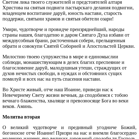
Светом лика твоего служителей и предстоятелей алтаря
Христова на святыя подвиги пастырскаго делания подвигни,
младенцем воспитание даруй, юность настави, старость
поддержи, святыни храмов и святыя обители озари!
Умири, чудотворче и провидче преизряднейший, народы
страны нашея, благодатию и даром Святаго Духа избави от
междоусобныя брани, расточенныя собери, прельщенныя
обрати и совокупи Святей Соборней и Апостольстей Церкви.
Милостию твоею супружества в мире и единомыслии
соблюди, монашествующим в делех благих преспеяние и
благословение даруй, малодушныя утеши, страждущих от
духов нечистых свободи, в нуждах и обстояниих сущих
помилуй и всех нас на путь спасения настави.
Во Христе живый, отче наш Иоанне, приведи нас к
Невечернему Свету жизни вечныя, да сподобимся с тобою
вечнаго блаженства, хваляще и превозносяще Бога во веки
веков. Аминь.
Молитва вторая
О великий чудотворче и предивный угодниче Божий,
богоносне отче Иоанне! Призри на нас и внемли благосердно
молению нашему, яко великих дарований сподоби тя Господь,