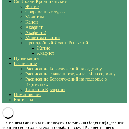
Св. Иоанн Кронштадтский
Житие
Современные чудеса
Молитвы
Канон
Акафист 1
Акафист 2
Молитвы святого
Преподобный Иоанн Рыльский
Житие
Акафист
Публикации
Расписание
Расписание Богослужений на седмицу
Расписание священнослужителей на седмицу
Расписание Богослужений на подворье в
Вартемягах
Таинство Крещения
Поминовения
Контакты
На нашем сайте мы используем cookie для сбора информации
технического характера и обрабатываем IP-адрес вашего