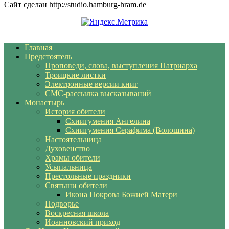
Сайт сделан http://studio.hamburg-hram.de
Главная
Предстоятель
Проповеди, слова, выступления Патриарха
Троицкие листки
Электронные версии книг
СМС-рассылка высказываний
Монастырь
История обители
Схиигумения Ангелина
Схиигумения Серафима (Волошина)
Настоятельница
Духовенство
Храмы обители
Усыпальница
Престольные праздники
Святыни обители
Икона Покрова Божией Матери
Подворье
Воскресная школа
Иоанновский приход