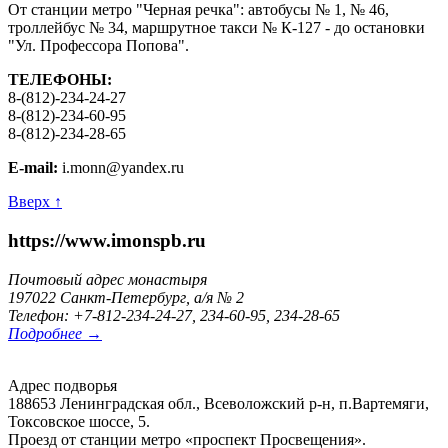
От станции метро "Черная речка": автобусы № 1, № 46,
троллейбус № 34, маршрутное такси № К-127 - до остановки
"Ул. Профессора Попова".
ТЕЛЕФОНЫ:
8-(812)-234-24-27
8-(812)-234-60-95
8-(812)-234-28-65
E-mail:
i.monn@yandex.ru
Вверх ↑
https://www.imonspb.ru
Почтовый адрес монастыря
197022 Санкт-Петербург, а/я № 2
Телефон: +7-812-234-24-27, 234-60-95, 234-28-65
Подробнее →
Адрес подворья
188653 Ленинградская обл., Всеволожский р-н, п.Вартемяги,
Токсовское шоссе, 5.
Проезд от станции метро «проспект Просвещения».