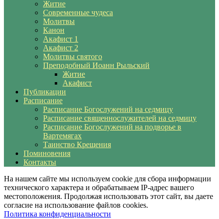
Житие
Современные чудеса
Молитвы
Канон
Акафист 1
Акафист 2
Молитвы святого
Преподобный Иоанн Рыльский
Житие
Акафист
Публикации
Расписание
Расписание Богослужений на седмицу
Расписание священнослужителей на седмицу
Расписание Богослужений на подворье в
Вартемягах
Таинство Крещения
Поминовения
Контакты
На нашем сайте мы используем cookie для сбора информации
технического характера и обрабатываем IP-адрес вашего
местоположения. Продолжая использовать этот сайт, вы даете
согласие на использование файлов cookies.
Политика конфиденциальности