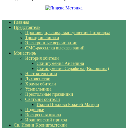
Главная
Предстоятель
Проповеди, слова, выступления Патриарха
Троицкие листки
Электронные версии книг
СМС-рассылка высказываний
Монастырь
История обители
Схиигумения Ангелина
Схиигумения Серафима (Волошина)
Настоятельница
Духовенство
Храмы обители
Усыпальница
Престольные праздники
Святыни обители
Икона Покрова Божией Матери
Подворье
Воскресная школа
Иоанновский приход
Св. Иоанн Кронштадтский