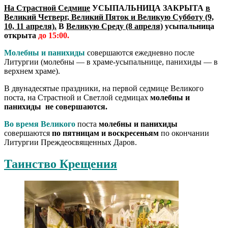
На Страстной Седмице
УСЫПАЛЬНИЦА ЗАКРЫТА
в
Великий Четверг, Великий Пяток и Великую Субботу (9,
10, 11 апреля).
В
Великую Среду (8 апреля)
усыпальница
открыта
до 15:00.
Молебны и панихиды
совершаются ежедневно после
Литургии (молебны — в храме-усыпальнице, панихиды — в
верхнем храме).
В двунадесятые праздники, на первой седмице Великого
поста, на Страстной и Светлой седмицах
молебны и
панихиды не совершаются.
Во время Великого
поста
молебны и панихиды
совершаются
по пятницам и воскресеньям
по окончании
Литургии Преждеосвященных Даров.
Таинство Крещения