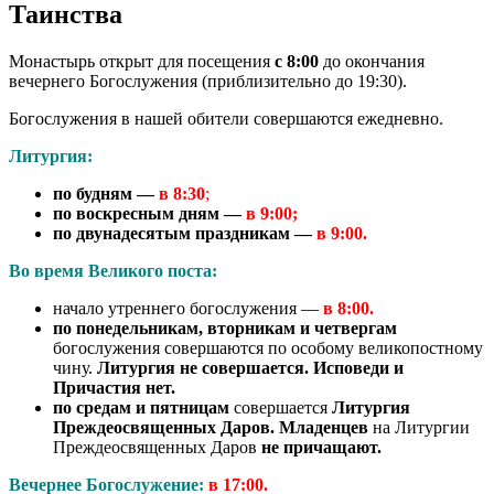
Таинства
Монастырь открыт для посещения
с 8:00
до окончания
вечернего Богослужения (приблизительно до 19:30).
Богослужения в нашей обители совершаются ежедневно.
Литургия:
по будням —
в 8:30
;
по воскресным дням —
в 9:00;
по двунадесятым праздникам —
в 9:00.
Во время Великого поста:
начало утреннего богослужения —
в 8:00.
по понедельникам, вторникам и четвергам
богослужения совершаются по особому великопостному
чину.
Литургия не совершается. Исповеди и
Причастия нет.
по средам и пятницам
совершается
Литургия
Преждеосвященных Даров.
Младенцев
на Литургии
Преждеосвященных Даров
не причащают.
Вечернее Богослужение:
в 17:00.