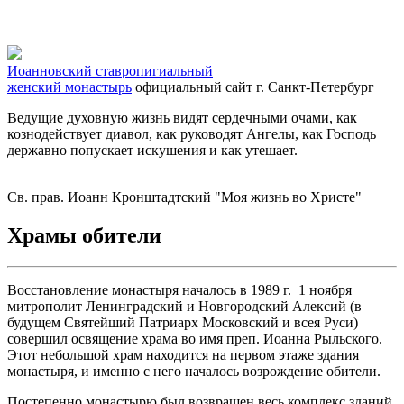
Иоанновский ставропигиальный
женский монастырь
официальный сайт
г. Санкт-Петербург
Ведущие духовную жизнь видят сердечными очами, как
кознодействует диавол, как руководят Ангелы, как Господь
державно попускает искушения и как утешает.
Св. прав. Иоанн Кронштадтский "Моя жизнь во Христе"
Храмы обители
Восстановление монастыря началось в 1989 г. 1 ноября
митрополит Ленинградский и Новгородский Алексий (в
будущем Святейший Патриарх Московский и всея Руси)
совершил освящение храма во имя преп. Иоанна Рыльского.
Этот небольшой храм находится на первом этаже здания
монастыря, и именно с него началось возрождение обители.
Постепенно монастырю был возвращен весь комплекс зданий.