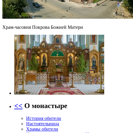
Храм-часовня Покрова Божией Матери
<<
О монастыре
История обители
Настоятельница
Храмы обители