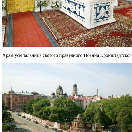
Храм-усыпальница святого праведного Иоанна Кронштадтског