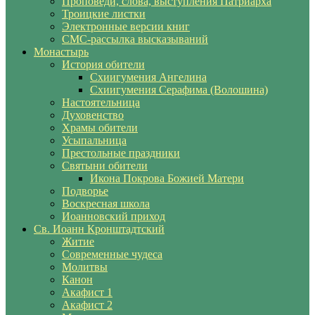
Проповеди, слова, выступления Патриарха
Троицкие листки
Электронные версии книг
СМС-рассылка высказываний
Монастырь
История обители
Схиигумения Ангелина
Схиигумения Серафима (Волошина)
Настоятельница
Духовенство
Храмы обители
Усыпальница
Престольные праздники
Святыни обители
Икона Покрова Божией Матери
Подворье
Воскресная школа
Иоанновский приход
Св. Иоанн Кронштадтский
Житие
Современные чудеса
Молитвы
Канон
Акафист 1
Акафист 2