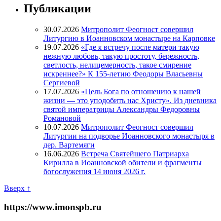
Публикации
30.07.2026
Митрополит Феогност совершил
Литургию в Иоанновском монастыре на Карповке
19.07.2026
«Где я встречу после матери такую
нежную любовь, такую простоту, бережность,
светлость, нелицемерность, такое смирение
искреннее?» К 155-летию Феодоры Власьевны
Сергиевой
17.07.2026
«Цель Бога по отношению к нашей
жизни — это уподобить нас Христу». Из дневника
святой императрицы Александры Федоровны
Романовой
10.07.2026
Митрополит Феогност совершил
Литургии на подворье Иоанновского монастыря в
дер. Вартемяги
16.06.2026
Встреча Святейшего Патриарха
Кирилла в Иоанновской обители и фрагменты
богослужения 14 июня 2026 г.
Вверх ↑
https://www.imonspb.ru