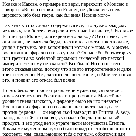
Исааке и Иакове, о примере их веры, переходит к Моисею и
говорит: «Верою оставил он Египет, не убоявшись гнева
царского, ибо был тверд, как бы видя Невидимого».
Так ведь в этих словах содержится все, что нужно каждому
человеку, тем более архиерею и тем паче Патриарху! Что такое
Египет для Моисея, для еврейского народа? Это страна, где
они жили, не имея свободы, но зато в сытости, так что даже,
уйдя в пустыню, они вспоминали котлы с мясом. А Моисей,
воспитанник фараона и его супруги? Он мог бы быть вторым
или третьим во всей этой огромной языческой египетской
империи. Чего ему не хватало? Все было! Но он от всего
этого отказывается, потому что все это второстепенно и даже
третьестепенно. Не для этого человек живет, и Моисей понял
это, и подвиг его отказа был велик.
Но это было не просто проявление мужества, связанное с
отказом от земного богатства и процветания. Моисей не
убоялся гнева царского, а фараону было на что гневаться.
Воспитанник фараона и его жены не просто выступает
против фараона — он народ свой выводит из Египта. А ведь
народ, как сейчас говорят, умножал общенациональный
продукт, и его уход вел к утрате части могущества Египта.
Каким же мужеством нужно было обладать, чтобы не просто
разорвать узы, связывающие тебя с теплым, обеспеченным,