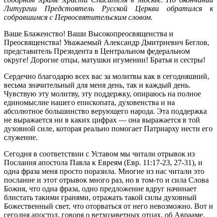
Литургии Предстоятель Русской Церкви обратился к
собравшимся с Первосвятительским словом.
Ваше Блаженство! Ваши Высокопреосвященства и
Преосвященства! Уважаемый Александр Дмитриевич Беглов,
представитель Президента в Центральном федеральном
округе! Дорогие отцы, матушки игумении! Братья и сестры!
Сердечно благодарю всех вас за молитвы как в сегодняшний,
весьма значительный для меня день, так и каждый день.
Чувствую эту молитву, эту поддержку, опираюсь на полное
единомыслие нашего епископата, духовенства и на
абсолютное большинство верующего народа. Эта поддержка
не выражается ни в каких цифрах — она выражается в той
духовной силе, которая реально помогает Патриарху нести его
служение.
Сегодня в соответствии с Уставом мы читали отрывок из
Послания апостола Павла к Евреям (Евр. 11:17-23, 27-31), и
одна фраза меня просто поразила. Многие из нас читали это
послание и этот отрывок много раз, но в том-то и сила Слова
Божия, что одна фраза, одно предложение вдруг начинает
блистать такими гранями, отражать такой силы духовный
Божественный свет, что оторваться от него невозможно. Вот и
сегодня апостол, говоря о ветхозаветных отцах, об Аврааме,