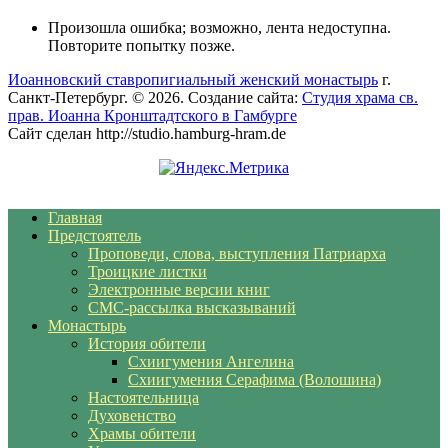
Произошла ошибка; возможно, лента недоступна.
Повторите попытку позже.
Иоанновский ставропигиальный женский монастырь
г.
Санкт-Петербург. © 2026. Создание сайта:
Студия храма св.
прав. Иоанна Кронштадтского в Гамбурге
Сайт сделан http://studio.hamburg-hram.de
Главная
Предстоятель
Проповеди, слова, выступления Патриарха
Троицкие листки
Электронные версии книг
СМС-рассылка высказываний
Монастырь
История обители
Схиигумения Ангелина
Схиигумения Серафима (Волошина)
Настоятельница
Духовенство
Храмы обители