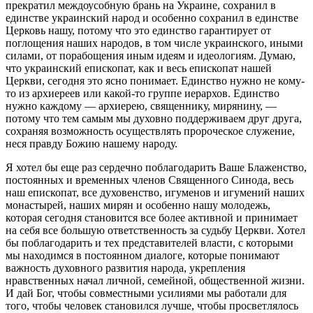
прекратил междоусобную брань на Украине, сохранил в
единстве украинский народ и особенно сохранил в единстве
Церковь нашу, потому что это единство гарантирует от
поглощения наших народов, в том числе украинского, иными
силами, от порабощения иным идеям и идеологиям. Думаю,
что украинский епископат, как и весь епископат нашей
Церкви, сегодня это ясно понимает. Единство нужно не кому-
то из архиереев или какой-то группе иерархов. Единство
нужно каждому — архиерею, священнику, мирянину, —
потому что тем самым мы духовно поддерживаем друг друга,
сохраняя возможность осуществлять пророческое служение,
неся правду Божию нашему народу.
Я хотел бы еще раз сердечно поблагодарить Ваше Блаженство,
постоянных и временных членов Священного Синода, весь
наш епископат, все духовенство, игуменов и игумений наших
монастырей, наших мирян и особенно нашу молодежь,
которая сегодня становится все более активной и принимает
на себя все большую ответственность за судьбу Церкви. Хотел
бы поблагодарить и тех представителей власти, с которыми
мы находимся в постоянном диалоге, которые понимают
важность духовного развития народа, укрепления
нравственных начал личной, семейной, общественной жизни.
И дай Бог, чтобы совместными усилиями мы работали для
того, чтобы человек становился лучше, чтобы просветлялось