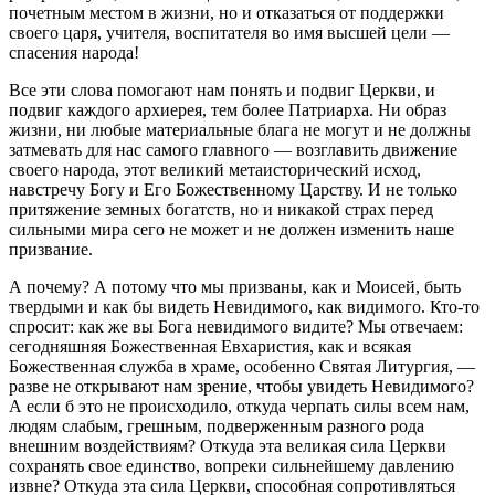
почетным местом в жизни, но и отказаться от поддержки
своего царя, учителя, воспитателя во имя высшей цели —
спасения народа!
Все эти слова помогают нам понять и подвиг Церкви, и
подвиг каждого архиерея, тем более Патриарха. Ни образ
жизни, ни любые материальные блага не могут и не должны
затмевать для нас самого главного — возглавить движение
своего народа, этот великий метаисторический исход,
навстречу Богу и Его Божественному Царству. И не только
притяжение земных богатств, но и никакой страх перед
сильными мира сего не может и не должен изменить наше
призвание.
А почему? А потому что мы призваны, как и Моисей, быть
твердыми и как бы видеть Невидимого, как видимого. Кто-то
спросит: как же вы Бога невидимого видите? Мы отвечаем:
сегодняшняя Божественная Евхаристия, как и всякая
Божественная служба в храме, особенно Святая Литургия, —
разве не открывают нам зрение, чтобы увидеть Невидимого?
А если б это не происходило, откуда черпать силы всем нам,
людям слабым, грешным, подверженным разного рода
внешним воздействиям? Откуда эта великая сила Церкви
сохранять свое единство, вопреки сильнейшему давлению
извне? Откуда эта сила Церкви, способная сопротивляться