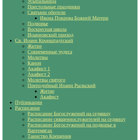
Усыпальница
Престольные праздники
Святыни обители
Икона Покрова Божией Матери
Подворье
Воскресная школа
Иоанновский приход
Св. Иоанн Кронштадтский
Житие
Современные чудеса
Молитвы
Канон
Акафист 1
Акафист 2
Молитвы святого
Преподобный Иоанн Рыльский
Житие
Акафист
Публикации
Расписание
Расписание Богослужений на седмицу
Расписание священнослужителей на седмицу
Расписание Богослужений на подворье в
Вартемягах
Таинство Крещения