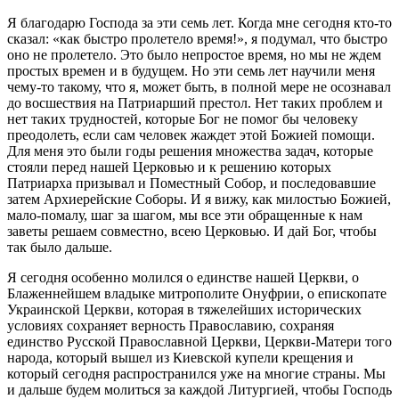
Я благодарю Господа за эти семь лет. Когда мне сегодня кто-то
сказал: «как быстро пролетело время!», я подумал, что быстро
оно не пролетело. Это было непростое время, но мы не ждем
простых времен и в будущем. Но эти семь лет научили меня
чему-то такому, что я, может быть, в полной мере не осознавал
до восшествия на Патриарший престол. Нет таких проблем и
нет таких трудностей, которые Бог не помог бы человеку
преодолеть, если сам человек жаждет этой Божией помощи.
Для меня это были годы решения множества задач, которые
стояли перед нашей Церковью и к решению которых
Патриарха призывал и Поместный Собор, и последовавшие
затем Архиерейские Соборы. И я вижу, как милостью Божией,
мало-помалу, шаг за шагом, мы все эти обращенные к нам
заветы решаем совместно, всею Церковью. И дай Бог, чтобы
так было дальше.
Я сегодня особенно молился о единстве нашей Церкви, о
Блаженнейшем владыке митрополите Онуфрии, о епископате
Украинской Церкви, которая в тяжелейших исторических
условиях сохраняет верность Православию, сохраняя
единство Русской Православной Церкви, Церкви-Матери того
народа, который вышел из Киевской купели крещения и
который сегодня распространился уже на многие страны. Мы
и дальше будем молиться за каждой Литургией, чтобы Господь