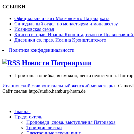
ССЫЛКИ
Официальный сайт Московского Патриархата
Синодальный отдел по монастырям и монашеству
Иоанновская семья
Книги св. прав. Иоанна Кронштадтского в Православной
Дневники св. прав. Иоанна Кронштадтского
Политика конфиденциальности
Новости Патриархии
Произошла ошибка; возможно, лента недоступна. Повтор
Иоанновский ставропигиальный женский монастырь
г. Санкт-
Сайт сделан http://studio.hamburg-hram.de
Главная
Предстоятель
Проповеди, слова, выступления Патриарха
Троицкие листки
Электронные версии книг