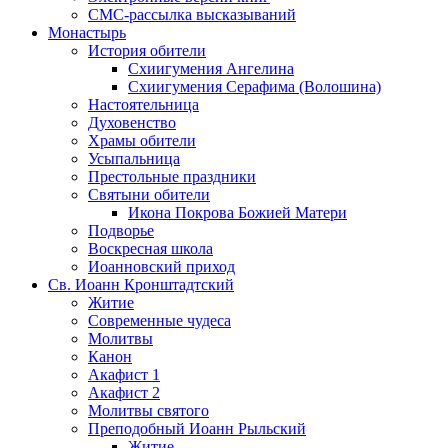
СМС-рассылка высказываний
Монастырь
История обители
Схиигумения Ангелина
Схиигумения Серафима (Волошина)
Настоятельница
Духовенство
Храмы обители
Усыпальница
Престольные праздники
Святыни обители
Икона Покрова Божией Матери
Подворье
Воскресная школа
Иоанновский приход
Св. Иоанн Кронштадтский
Житие
Современные чудеса
Молитвы
Канон
Акафист 1
Акафист 2
Молитвы святого
Преподобный Иоанн Рыльский
Житие