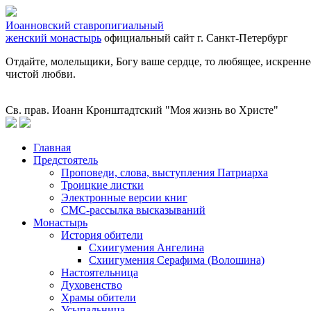
Иоанновский ставропигиальный
женский монастырь
официальный сайт
г. Санкт-Петербург
Отдайте, молельщики, Богу ваше сердце, то любящее, искренне
чистой любви.
Св. прав. Иоанн Кронштадтский "Моя жизнь во Христе"
Главная
Предстоятель
Проповеди, слова, выступления Патриарха
Троицкие листки
Электронные версии книг
СМС-рассылка высказываний
Монастырь
История обители
Схиигумения Ангелина
Схиигумения Серафима (Волошина)
Настоятельница
Духовенство
Храмы обители
Усыпальница