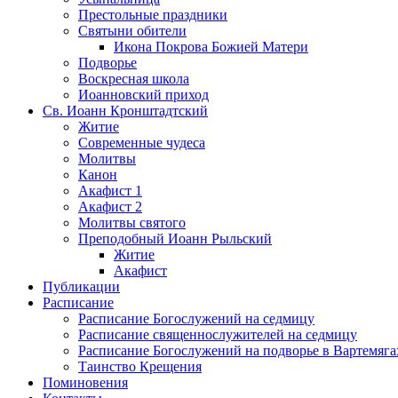
Престольные праздники
Святыни обители
Икона Покрова Божией Матери
Подворье
Воскресная школа
Иоанновский приход
Св. Иоанн Кронштадтский
Житие
Современные чудеса
Молитвы
Канон
Акафист 1
Акафист 2
Молитвы святого
Преподобный Иоанн Рыльский
Житие
Акафист
Публикации
Расписание
Расписание Богослужений на седмицу
Расписание священнослужителей на седмицу
Расписание Богослужений на подворье в Вартемяга
Таинство Крещения
Поминовения