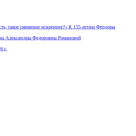
ость, такое смирение искреннее?» К 155-летию Феодоры
рицы Александры Федоровны Романовой
6 г.