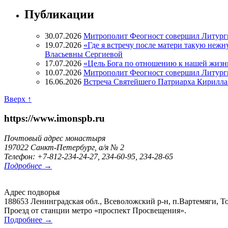
Публикации
30.07.2026
Митрополит Феогност совершил Литург
19.07.2026
«Где я встречу после матери такую нежн
Власьевны Сергиевой
17.07.2026
«Цель Бога по отношению к нашей жизн
10.07.2026
Митрополит Феогност совершил Литурги
16.06.2026
Встреча Святейшего Патриарха Кирилла 
Вверх ↑
https://www.imonspb.ru
Почтовый адрес монастыря
197022 Санкт-Петербург, а/я № 2
Телефон: +7-812-234-24-27, 234-60-95, 234-28-65
Подробнее →
Адрес подворья
188653 Ленинградская обл., Всеволожский р-н, п.Вартемяги, То
Проезд от станции метро «проспект Просвещения».
Подробнее →