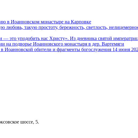
ию в Иоанновском монастыре на Карповке
ую любовь, такую простоту, бережность, светлость, нелицемерн
и — это уподобить нас Христу». Из дневника святой императ
и на подворье Иоанновского монастыря в дер. Вартемяги
в Иоанновской обители и фрагменты богослужения 14 июня 202
ксовское шоссе, 5.