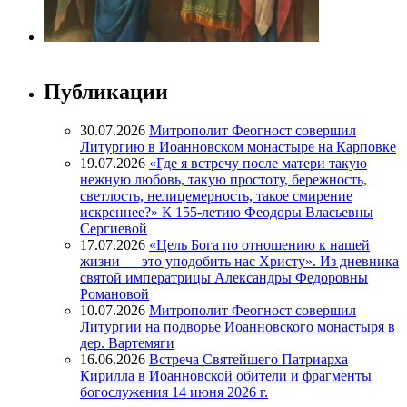
Публикации
30.07.2026
Митрополит Феогност совершил
Литургию в Иоанновском монастыре на Карповке
19.07.2026
«Где я встречу после матери такую
нежную любовь, такую простоту, бережность,
светлость, нелицемерность, такое смирение
искреннее?» К 155-летию Феодоры Власьевны
Сергиевой
17.07.2026
«Цель Бога по отношению к нашей
жизни — это уподобить нас Христу». Из дневника
святой императрицы Александры Федоровны
Романовой
10.07.2026
Митрополит Феогност совершил
Литургии на подворье Иоанновского монастыря в
дер. Вартемяги
16.06.2026
Встреча Святейшего Патриарха
Кирилла в Иоанновской обители и фрагменты
богослужения 14 июня 2026 г.