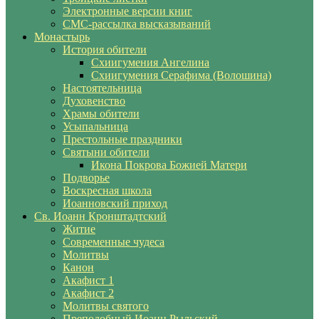
Электронные версии книг
СМС-рассылка высказываний
Монастырь
История обители
Схиигумения Ангелина
Схиигумения Серафима (Волошина)
Настоятельница
Духовенство
Храмы обители
Усыпальница
Престольные праздники
Святыни обители
Икона Покрова Божией Матери
Подворье
Воскресная школа
Иоанновский приход
Св. Иоанн Кронштадтский
Житие
Современные чудеса
Молитвы
Канон
Акафист 1
Акафист 2
Молитвы святого
Преподобный Иоанн Рыльский