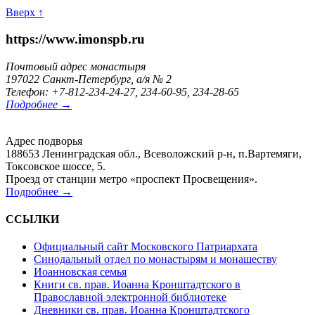
Вверх ↑
https://www.imonspb.ru
Почтовый адрес монастыря
197022 Санкт-Петербург, а/я № 2
Телефон: +7-812-234-24-27, 234-60-95, 234-28-65
Подробнее →
Адрес подворья
188653 Ленинградская обл., Всеволожский р-н, п.Вартемяги,
Токсовское шоссе, 5.
Проезд от станции метро «проспект Просвещения».
Подробнее →
ССЫЛКИ
Официальный сайт Московского Патриархата
Синодальный отдел по монастырям и монашеству
Иоанновская семья
Книги св. прав. Иоанна Кронштадтского в
Православной электронной библиотеке
Дневники св. прав. Иоанна Кронштадтского