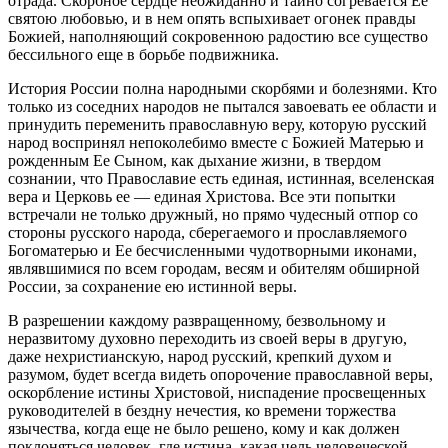
отрада. Скорбное сердце неожиданно и тайно согревается Ее
святою любовью, и в нем опять вспыхивает огонек правды
Божией, наполняющий сокровенною радостию все существо
бессильного еще в борьбе подвижника.
История России полна народными скорбями и болезнями. Кто
только из соседних народов не пытался завоевать ее области и
принудить переменить православную веру, которую русский
народ воспринял непоколебимо вместе с Божией Матерью и
рожденным Ее Сыном, как дыхание жизни, в твердом
сознании, что Православие есть единая, истинная, вселенская
вера и Церковь ее — единая Христова. Все эти попытки
встречали не только дружный, но прямо чудесный отпор со
стороны русского народа, сберегаемого и прославляемого
Богоматерью и Ее бесчисленными чудотворными иконами,
являвшимися по всем городам, весям и обителям обширной
России, за сохранение ею истинной веры.
В разрешении каждому развращенному, безвольному и
неразвитому духовно переходить из своей веры в другую,
даже нехристианскую, народ русский, крепкий духом и
разумом, будет всегда видеть опорочение православной веры,
оскорбление истины Христовой, ниспадение просвещенных
руководителей в бездну нечестия, ко времени торжества
язычества, когда еще не было решено, кому и как должен
поклоняться человек, где истина, какая цель человеческой