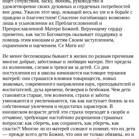
ищет сочувствия, ласку, любовь, руководство и
удовлетворение своих духовных и сердечных потребностей
вне дома. Ужасен этот мир, лежащий весь во зле и в борьбе с
правдою и благочестием! Спасение погибающих возможно
лишь в усыновлении их Преблагословенной и
Препрославленной Матери Божией. Верующему сердцу
приметно, как часто Богоматерь оказывает поддержку и
помощь этим юношам и детям Своим заступлением,
охранением и научением. Се Мати их!
Не менее беспомощны бывают в жизни по разным причинам
многие добрые, заботливые и любящие матери. Нет предела
их волнениям, слезам и тревогам за детей. Со дня
поступления их в школы начинаются настоящие терзания
матерей: они страшатся влияния товариществ, новых
знакомых, современного направления наук, преподавателей и
воспитателей, духа времени, безверия и безбожия. Чем дети
становятся старше, тем волнения, страхи и заботы
умножаются и увеличиваются, так как наступает боязнь за их
собственные увлечения и недостатки характеров. В
юношеском возрасте детей эти страхи переходят в скорби и
отчаяние, требующие настойчиво разрешения страшных
вопросов: как сберечь, как сохранить, как уберечь, как
спасти?! Многие ли из матерей сознают и помнят, что их дети
— прежде всего дети Божии, что они не только обязаны, но и