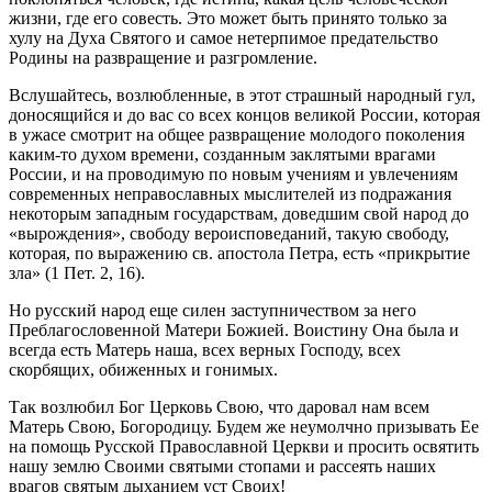
жизни, где его совесть. Это может быть принято только за
хулу на Духа Святого и самое нетерпимое предательство
Родины на развращение и разгромление.
Вслушайтесь, возлюбленные, в этот страшный народный гул,
доносящийся и до вас со всех концов великой России, которая
в ужасе смотрит на общее развращение молодого поколения
каким-то духом времени, созданным заклятыми врагами
России, и на проводимую по новым учениям и увлечениям
современных неправославных мыслителей из подражания
некоторым западным государствам, доведшим свой народ до
«вырождения», свободу вероисповеданий, такую свободу,
которая, по выражению св. апостола Петра, есть «прикрытие
зла» (1 Пет. 2, 16).
Но русский народ еще силен заступничеством за него
Преблагословенной Матери Божией. Воистину Она была и
всегда есть Матерь наша, всех верных Господу, всех
скорбящих, обиженных и гонимых.
Так возлюбил Бог Церковь Свою, что даровал нам всем
Матерь Свою, Богородицу. Будем же неумолчно призывать Ее
на помощь Русской Православной Церкви и просить освятить
нашу землю Своими святыми стопами и рассеять наших
врагов святым дыханием уст Своих!