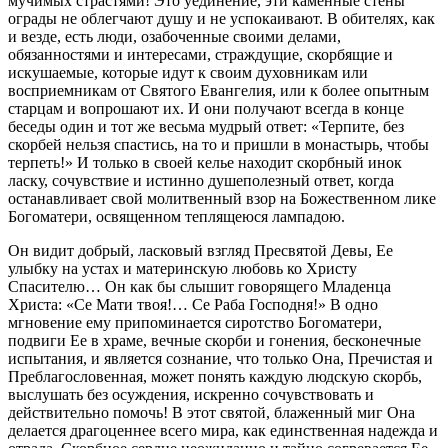
мучимых страстями! Это уединение, эти каменные стены
ограды не облегчают душу и не успокаивают. В обителях, как
и везде, есть люди, озабоченные своими делами,
обязанностями и интересами, страждущие, скорбящие и
искушаемые, которые идут к своим духовникам или
восприемникам от Святого Евангелия, или к более опытным
старцам и вопрошают их. И они получают всегда в конце
беседы один и тот же весьма мудрый ответ: «Терпите, без
скорбей нельзя спастись, на то и пришли в монастырь, чтобы
терпеть!» И только в своей келье находит скорбный инок
ласку, сочувствие и истинно душеполезный ответ, когда
останавливает свой молитвенный взор на Божественном лике
Богоматери, освященном теплящеюся лампадою.
Он видит добрый, ласковый взгляд Пресвятой Девы, Ее
улыбку на устах и материнскую любовь ко Христу
Спасителю… Он как бы слышит говорящего Младенца
Христа: «Се Мати твоя!… Се Раба Господня!» В одно
мгновение ему припоминается сиротство Богоматери,
подвиги Ее в храме, вечные скорби и гонения, бесконечные
испытания, и является сознание, что только Она, Пречистая и
Преблагословенная, может понять каждую людскую скорбь,
выслушать без осуждения, искренно сочувствовать и
действительно помочь! В этот святой, блаженный миг Она
делается драгоценнее всего мира, как единственная надежда и