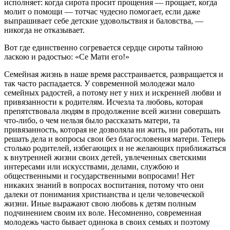
исполняет: когда сирота просит прощения — прощает, когда
молит о помощи — тотчас чудесно помогает, если даже
выпрашивает себе детские удовольствия и баловства, —
никогда не отказывает.
Вот где единственно согревается сердце сироты тайною
ласкою и радостью: «Се Мати его!»
Семейная жизнь в наше время расстраивается, развращается и
так часто распадается. У современной молодежи мало
семейных радостей, а потому нет у них и искренней любви и
привязанности к родителям. Исчезла та любовь, которая
препятствовала людям в продолжение всей жизни совершать
что-либо, о чем нельзя было рассказать матери, та
привязанность, которая не дозволяла ни жить, ни работать, ни
решать дела и вопросы свои без благословения матери. Теперь
столько родителей, избегающих и не желающих приближаться
к внутренней жизни своих детей, увлеченных светскими
интересами или искусствами, делами, службою и
общественными и государственными вопросами! Нет
никаких знаний в вопросах воспитания, потому что они
далеки от понимания христианства и цели человеческой
жизни. Иные выражают свою любовь к детям полным
подчинением своим их воле. Несомненно, современная
молодежь часто бывает одинока в своих семьях и поэтому