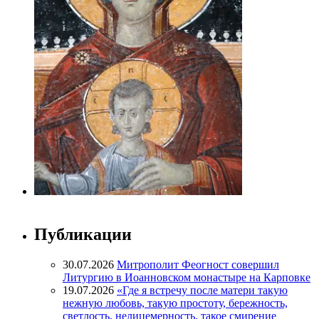
Публикации
30.07.2026
Митрополит Феогност совершил
Литургию в Иоанновском монастыре на Карповке
19.07.2026
«Где я встречу после матери такую
нежную любовь, такую простоту, бережность,
светлость, нелицемерность, такое смирение