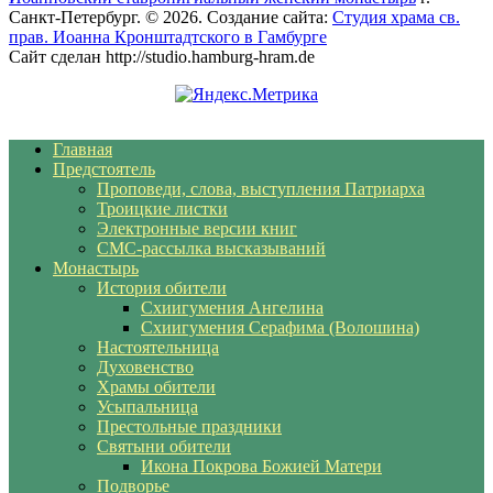
Санкт-Петербург. © 2026. Создание сайта:
Студия храма св.
прав. Иоанна Кронштадтского в Гамбурге
Сайт сделан http://studio.hamburg-hram.de
Главная
Предстоятель
Проповеди, слова, выступления Патриарха
Троицкие листки
Электронные версии книг
СМС-рассылка высказываний
Монастырь
История обители
Схиигумения Ангелина
Схиигумения Серафима (Волошина)
Настоятельница
Духовенство
Храмы обители
Усыпальница
Престольные праздники
Святыни обители
Икона Покрова Божией Матери
Подворье