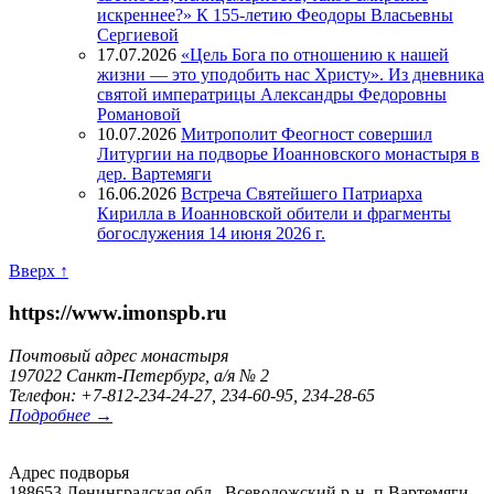
искреннее?» К 155-летию Феодоры Власьевны
Сергиевой
17.07.2026
«Цель Бога по отношению к нашей
жизни — это уподобить нас Христу». Из дневника
святой императрицы Александры Федоровны
Романовой
10.07.2026
Митрополит Феогност совершил
Литургии на подворье Иоанновского монастыря в
дер. Вартемяги
16.06.2026
Встреча Святейшего Патриарха
Кирилла в Иоанновской обители и фрагменты
богослужения 14 июня 2026 г.
Вверх ↑
https://www.imonspb.ru
Почтовый адрес монастыря
197022 Санкт-Петербург, а/я № 2
Телефон: +7-812-234-24-27, 234-60-95, 234-28-65
Подробнее →
Адрес подворья
188653 Ленинградская обл., Всеволожский р-н, п.Вартемяги,