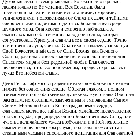
Духовная сила и всемирная слава Богоматери открылась
людям только по Ее успении. Вся Ее жизнь была
преисполнена величайшими испытаниями, скорбями,
уничижениями, подозрениями от ближних даже и тайными,
сокровенными подвигами с детства. Безмолвствуя среди
шумного мира, Она кротко и смиренно наблюдала за
евангельскими событиями из народной толпы, которая
сопутствовала Христу, и слагала все в своем сердце. Точно
таинственная луна, светила Она тихо и издалека, заимствуя
Свой Божественный свет от Сына Божия, как Вечного
Солнца, располагая всех к молитве и созерцанию величия
Спасителя мира и беспредельной любви Благодетеля
человечества, и только по временам, изредка, скрывалась в
лучах Его небесной славы.
День Ее голгофского страдания нельзя возобновить в нашей
памяти без содрогания сердца. Объятая ужасом, в полном
изнеможении от собственных душевных мук, стояла Она пред
распятым, истерзанным, замученным и умирающим Сыном
Своим. Могло ли быть в Ее исстрадавшемся сердце,
слагавшем молча все тайны Божии, малейшее представление
о такой судьбе, предопределенной Божественному Сыну, или
чувства величайшего ужаса возбуждали и в Ней невольные
сомнения в человеческом разуме, пользовавшемся этими
страшными часами непосильного испытания для благодатной