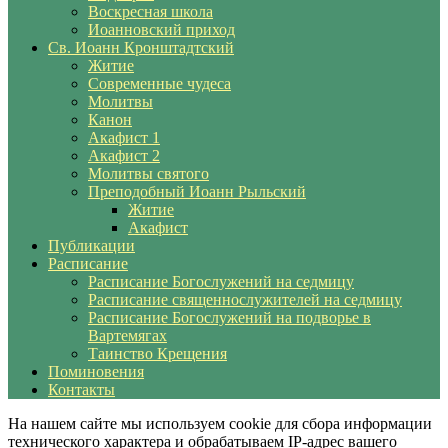
Воскресная школа
Иоанновский приход
Св. Иоанн Кронштадтский
Житие
Современные чудеса
Молитвы
Канон
Акафист 1
Акафист 2
Молитвы святого
Преподобный Иоанн Рыльский
Житие
Акафист
Публикации
Расписание
Расписание Богослужений на седмицу
Расписание священнослужителей на седмицу
Расписание Богослужений на подворье в
Вартемягах
Таинство Крещения
Поминовения
Контакты
На нашем сайте мы используем cookie для сбора информации
технического характера и обрабатываем IP-адрес вашего