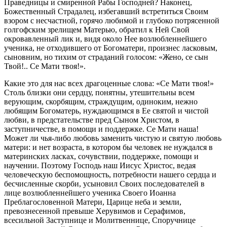
Праведницы и смиренной Рабы Господней? Наконец,
Божественный Страдалец, избегавший встретиться Своим
взором с несчастной, горячо любимой и глубоко потрясенной
голгофским зрелищем Матерью, обратил к Ней Свой
окровавленный лик и, видя около Нее возлюбленнейшего
ученика, не отходившего от Богоматери, произнес ласковым,
сыновним, но тихим от страданий голосом: «Жено, се сын
Твой!.. Се Мати твоя!».
Какие это для нас всех драгоценные слова: «Се Мати твоя!»
Столь близки они сердцу, понятны, утешительны всем
верующим, скорбящим, страждущим, одиноким, нежно
любящим Богоматерь, нуждающимся в Ее святой и чистой
любви, в предстательстве пред Сыном Христом, в
заступничестве, в помощи и поддержке. Се Мати наша!
Может ли чья-либо любовь заменить чистую и святую любовь
матери: и нет возраста, в котором бы человек не нуждался в
материнских ласках, сочувствии, поддержке, помощи и
научении. Поэтому Господь наш Иисус Христос, ведая
человеческую беспомощность, потребности нашего сердца и
бесчисленные скорби, усыновил Своих последователей в
лице возлюбленнейшего ученика Своего Иоанна
Преблагословенной Матери, Царице неба и земли,
превознесенной превыше Херувимов и Серафимов,
всесильной Заступнице и Молитвеннице, Споручнице