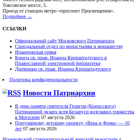
Токсовское шоссе, 5.
Проезд от станции метро «проспект Просвещения».
Подробнее →
ССЫЛКИ
Официальный сайт Московского Патриархата
Синодальный отдел по монастырям и монашеству
Иоанновская семья
Книги св. прав. Иоанна Кронштадтского в
Православной электронной библиотеке
Дневники св. прав. Иоанна Кронштадтского
Политика конфиденциальности
Новости Патриархии
В день памяти святителя Георгия (Конисского)
Патриарший экзарх всея Беларуси возглавил торжества
в Могилеве
07 августа 2026
Популярному детскому проекту «Вера и Фома» — 10
лет
07 августа 2026
Иоанновский ставропигиальный женский монастырь
г.