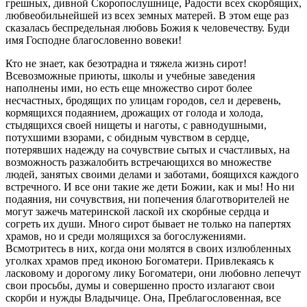
грешных, дивной Скоропослушнице, Радости всех скорбящих,
любвеобильнейшей из всех земных матерей. В этом еще раз
сказалась беспредельная любовь Божия к человечеству. Буди
имя Господне благословенно вовеки!
Кто не знает, как безотрадна и тяжела жизнь сирот!
Всевозможные приюты, школы и учебные заведения
наполнены ими, но есть еще множество сирот более
несчастных, бродящих по улицам городов, сел и деревень,
кормящихся подаянием, дрожащих от голода и холода,
стыдящихся своей нищеты и наготы, с равнодушными,
потухшими взорами, с обидным чувством в сердце,
потерявших надежду на сочувствие сытых и счастливых, на
возможность разжалобить встречающихся во множестве
людей, занятых своими делами и заботами, боящихся каждого
встречного. И все они такие же дети Божии, как и мы! Но ни
подаяния, ни сочувствия, ни попечения благотворителей не
могут зажечь материнской лаской их скорбные сердца и
согреть их души. Много сирот бывает не только на папертях
храмов, но и среди молящихся за богослужениями.
Всмотритесь в них, когда они молятся в своих излюбленных
уголках храмов пред иконою Богоматери. Привлекаясь к
ласковому и дорогому лику Богоматери, они любовно лепечут
свои просьбы, думы и совершенно просто излагают свои
скорби и нужды Владычице. Она, Преблагословенная, все