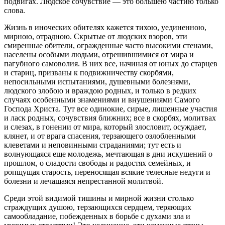
подвигах. Людское сочувствие — это большею частию только
слова.
Жизнь в иноческих обителях кажется тихою, уединенною,
мирною, отрадною. Скрытые от людских взоров, эти
смиренные обители, огражденные часто высокими стенами,
населены особыми людьми, отрешившимися от мира и
пагубного самоволия. В них все, начиная от юных до старцев
и стариц, призваны к подвижничеству скорбями,
непосильными испытаниями, душевными болезнями,
людского злобою и враждою родных, и только в редких
случаях особенными знамениями и внушениями Самого
Господа Христа. Тут все одинокие, сирые, лишенные участия
и ласк родных, сочувствия ближних; все в скорбях, молитвах
и слезах, в гонении от мира, который злословит, осуждает,
клянет, и от врага спасения, терзающего озлобленными
клеветами и неповинными страданиями; тут есть и
волнующаяся еще молодежь, мечтающая в дни искушений о
прошлом, о сладости свободы и радостях семейных, и
ропщущая старость, переносящая всякие телесные недуги и
болезни и лечащаяся непрестанной молитвой.
Среди этой видимой тишины и мирной жизни столько
страждущих душою, терзающихся сердцем, теряющих
самообладание, побежденных в борьбе с духами зла и