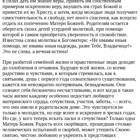
в силах дать им знание веры, привить им собственным
примером искреннюю веру, внушить им страх Божий и
привести их ко Христу, а затем, когда молодые люди получают
самостоятельность и свободу, нет иного спасения, как всецело
отдать их попечению Матери Божией. Родителям остается
оберегать своих детей усердной молитвой, при помощи
которой и самим приобретать уверенность и спокойствие.
Известны слова молитвы к Богоматери: «Не имамы иныя
помощи, не имамы иныя надежды, разве Тебе, Владычице!»
Это не слова, а вечная истина!
При разбитой семейной жизни и нравственные люди доходят
до озлобления и отчаяния. Будущее всей жизни, со всеми
радостями и чувствами, к которым стремилась, как к
святыням, душа с первого года сознательного существования,
кажется им невозвратно потерянным, безнадежным. Они
сознают себя бесконечно несчастливыми, и вот когда в такие
часы жизни каждому особенно недостает любящего
материнского сердца, сочувствия, участия, заботы, — всего,
что они имели в родительском доме. Это чувствуется не
только в молодости, но еще яснее и искреннее в зрелых годах.
Но где, у кого теперь искать ласки и сочувствия? Только одна
Матерь Божия, Радость всех скорбящих, прошедшая столько
человеческих испытаний и скорбей, может утешить Своею
святою, чистою любовию и укрепить в предстоящих