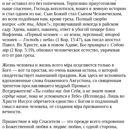
и не оставил его без попечения. Терпеливо приуготовляя
наше спасение, Господь воплотился, вошел в земную историю
и стал одним из нас. Сын Божий стал Сыном Человеческим,
во всем подобным нам, кроме греха. Полный скорби
вопрос
«где ты, Адам?»
, прозвучавший некогда в райском
саду Эдема, нашел, наконец, ответ в убогой пещере близ
Вифлеема.
«Первый человек — из земли, перстный; второй
человек — Господь с неба»
(1 Кор. 15:47), как писал апостол
Павел. Во Христе, как в новом Адаме,
Бог примирил с Собою
мip
(2 Кор. 5:19), обновил человеческое естество, уврачевав
его от ран греха.
Жизнь человека и жизнь всего мipa исцеляются только в
Боге — вот та простая, но очень важная истина, о которой
свидетельствует нынешний праздник. Как здесь не вспомнить
вдохновенные слова блаженного Августина, со священным
трепетом прославлявшего мудрый Промысл
Вседержителя!
«Ты создал нас для Себя, и не знает покоя
сердце наше, пока не успокоится в Тебе»
(Исповедь). Лишь во
Христе Иисусе обретается единство с Богом и подлинный
смысл жизни человека, от создания мipa призванного к
вечности.
Пришествие в мip Спасителя — это прежде всего откровение
о Божественной любви к людям: любви, с одной стороны,