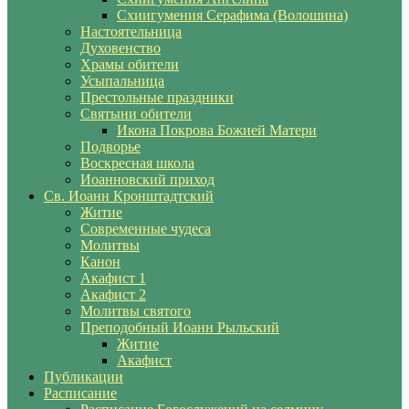
Схиигумения Серафима (Волошина)
Настоятельница
Духовенство
Храмы обители
Усыпальница
Престольные праздники
Святыни обители
Икона Покрова Божией Матери
Подворье
Воскресная школа
Иоанновский приход
Св. Иоанн Кронштадтский
Житие
Современные чудеса
Молитвы
Канон
Акафист 1
Акафист 2
Молитвы святого
Преподобный Иоанн Рыльский
Житие
Акафист
Публикации
Расписание