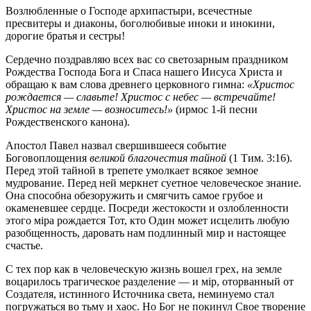
Возлюбленные о Господе архипастыри, всечестные
пресвитеры и диаконы, боголюбивые иноки и инокини,
дорогие братья и сестры!
Сердечно поздравляю всех вас со светозарным праздником
Рождества Господа Бога и Спаса нашего Иисуса Христа и
обращаю к вам слова древнего церковного гимна:
«Христос
рождается — славьте! Христос с небес — встречайте!
Христос на земле — возноситесь!»
(ирмос 1-й песни
Рождественского канона).
Апостол Павел назвал свершившееся событие
Боговоплощения
великой благочестия тайной
(1 Тим. 3:16).
Перед этой тайной в трепете умолкает всякое земное
мудрование. Перед ней меркнет суетное человеческое знание.
Она способна обезоружить и смягчить самое грубое и
окаменевшее сердце. Посреди жестокости и озлобленности
этого мipa рождается Тот, кто Один может исцелить любую
разобщенность, даровать нам подлинный мир и настоящее
счастье.
С тех пор как в человеческую жизнь вошел грех, на земле
воцарилось трагическое разделение — и мip, оторванный от
Создателя, истинного Источника света, неминуемо стал
погружаться во тьму и хаос. Но Бог не покинул Свое творение