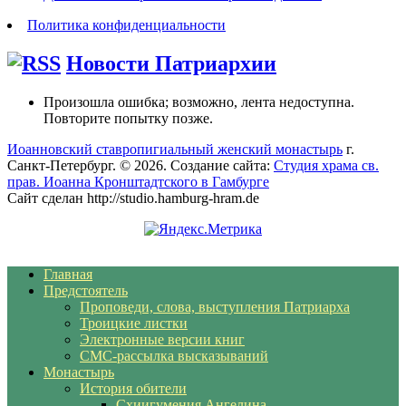
Политика конфиденциальности
Новости Патриархии
Произошла ошибка; возможно, лента недоступна.
Повторите попытку позже.
Иоанновский ставропигиальный женский монастырь
г.
Санкт-Петербург. © 2026. Создание сайта:
Студия храма св.
прав. Иоанна Кронштадтского в Гамбурге
Сайт сделан http://studio.hamburg-hram.de
Главная
Предстоятель
Проповеди, слова, выступления Патриарха
Троицкие листки
Электронные версии книг
СМС-рассылка высказываний
Монастырь
История обители
Схиигумения Ангелина