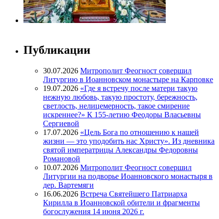
Публикации
30.07.2026
Митрополит Феогност совершил
Литургию в Иоанновском монастыре на Карповке
19.07.2026
«Где я встречу после матери такую
нежную любовь, такую простоту, бережность,
светлость, нелицемерность, такое смирение
искреннее?» К 155-летию Феодоры Власьевны
Сергиевой
17.07.2026
«Цель Бога по отношению к нашей
жизни — это уподобить нас Христу». Из дневника
святой императрицы Александры Федоровны
Романовой
10.07.2026
Митрополит Феогност совершил
Литургии на подворье Иоанновского монастыря в
дер. Вартемяги
16.06.2026
Встреча Святейшего Патриарха
Кирилла в Иоанновской обители и фрагменты
богослужения 14 июня 2026 г.