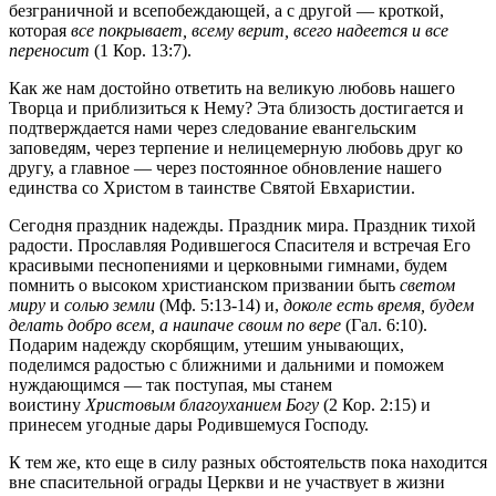
безграничной и всепобеждающей, а с другой — кроткой,
которая
все покрывает, всему верит, всего надеется и все
переносит
(1 Кор. 13:7).
Как же нам достойно ответить на великую любовь нашего
Творца и приблизиться к Нему? Эта близость достигается и
подтверждается нами через следование евангельским
заповедям, через терпение и нелицемерную любовь друг ко
другу, а главное — через постоянное обновление нашего
единства со Христом в таинстве Святой Евхаристии.
Сегодня праздник надежды. Праздник мира. Праздник тихой
радости. Прославляя Родившегося Спасителя и встречая Его
красивыми песнопениями и церковными гимнами, будем
помнить о высоком христианском призвании быть
светом
миру
и
солью земли
(Мф. 5:13-14) и,
доколе есть время, будем
делать добро всем, а наипаче своим по вере
(Гал. 6:10).
Подарим надежду скорбящим, утешим унывающих,
поделимся радостью с ближними и дальними и поможем
нуждающимся — так поступая, мы станем
воистину
Христовым благоуханием Богу
(2 Кор. 2:15) и
принесем угодные дары Родившемуся Господу.
К тем же, кто еще в силу разных обстоятельств пока находится
вне спасительной ограды Церкви и не участвует в жизни