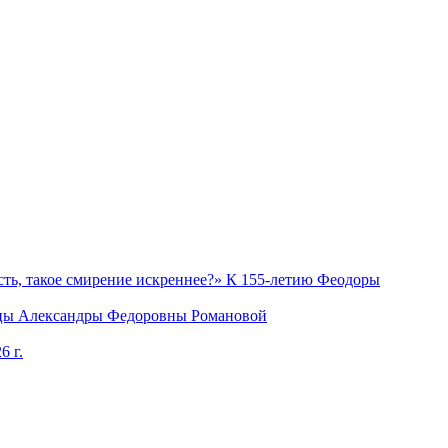
ость, такое смирение искреннее?» К 155-летию Феодоры
рицы Александры Федоровны Романовой
6 г.