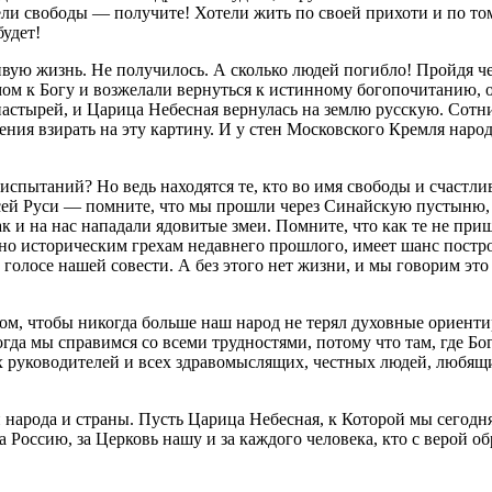
тели свободы — получите! Хотели жить по своей прихоти и по то
будет!
вую жизнь. Не получилось. А сколько людей погибло! Пройдя че
ом к Богу и возжелали вернуться к истинному богопочитанию, 
настырей, и Царица Небесная вернулась на землю русскую. Сотн
ния взирать на эту картину. И у стен Московского Кремля наро
 испытаний? Но ведь находятся те, кто во имя свободы и счастли
всей Руси — помните, что мы прошли через Синайскую пустыню, 
ак и на нас нападали ядовитые змеи. Помните, что как те не пр
тно историческим грехам недавнего прошлого, имеет шанс постр
 в голосе нашей совести. А без этого нет жизни, и мы говорим э
ом, чтобы никогда больше наш народ не терял духовные ориент
гда мы справимся со всеми трудностями, потому что там, где Бог
ых руководителей и всех здравомыслящих, честных людей, любя
 народа и страны. Пусть Царица Небесная, к Которой мы сегодн
за Россию, за Церковь нашу и за каждого человека, кто с верой о