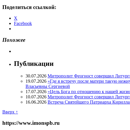
Поделиться ссылкой:
X
Facebook
Похожее
Публикации
30.07.2026
Митрополит Феогност совершил Литург
19.07.2026
«Где я встречу после матери такую нежн
Власьевны Сергиевой
17.07.2026
«Цель Бога по отношению к нашей жизн
10.07.2026
Митрополит Феогност совершил Литурги
16.06.2026
Встреча Святейшего Патриарха Кирилла 
Вверх ↑
https://www.imonspb.ru