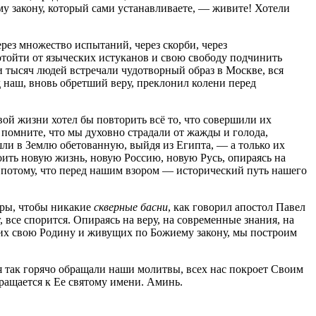
му закону, который сами устанавливаете, — живите! Хотели
рез множество испытаний, через скорби, через
отойти от языческих истуканов и свою свободу подчинить
и тысяч людей встречали чудотворный образ в Москве, вся
д наш, вновь обретший веру, преклонил колени перед
вой жизни хотел бы повторить всё то, что совершили их
помните, что мы духовно страдали от жажды и голода,
ишли в Землю обетованную, выйдя из Египта, — а только их
оить новую жизнь, новую Россию, новую Русь, опираясь на
то потому, что перед нашим взором — исторический путь нашего
иры, чтобы никакие
скверные басни
, как говорил апостол Павел
, все спорится. Опираясь на веру, на современные знания, на
щих свою Родину и живущих по Божиему закону, мы построим
я так горячо обращали наши молитвы, всех нас покроет Своим
бращается к Ее святому имени. Аминь.