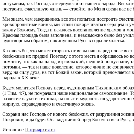
истуканам, так Господь отвернулся и от нашего народа. Вы хо
построить счастливую жизнь — стройте, но Меня среди вас не 
Мы знаем, чем завершились все эти попытки построить счастли
кровопролитные войны, мы стали поворачиваться сердцем и ум
закону Божиему. Тогда и началось восстановление храмов и мо
Красная площадь была заполнена, и невозможно было без умиле
чудотворным образом, покинувшим Русь в годы лихолетья.
Казалось бы, что может оторвать от веры наш народ после всех
безбожные их предки! Поэтому с этого места я обращаюсь ко 
помните, что как на народ израильский, шедший по пустыне, т
потомки, — так и наше поколение, которое лично не сопричас
веру, на силу духа, на тот Божий закон, который преломляется
народа в ХХ веке.
Будем молиться Господу перед чудотворным Тихвинским образ
(1 Тим. 4:7), не помрачали наше национальное самосознание. То
развитие науки и техники, на опыт и мудрость государственн
мирную, справедливую и счастливую жизнь.
Сохрани нас Господь от нового безбожия, от разрушения жизни
Покровом, и да будет Она ходатаицей пред Богом за всю Русь, 
Источник:
Патриархия.ru