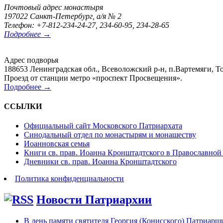
Почтовый адрес монастыря
197022 Санкт-Петербург, а/я № 2
Телефон: +7-812-234-24-27, 234-60-95, 234-28-65
Подробнее →
Адрес подворья
188653 Ленинградская обл., Всеволожский р-н, п.Вартемяги, То
Проезд от станции метро «проспект Просвещения».
Подробнее →
ССЫЛКИ
Официальный сайт Московского Патриархата
Синодальный отдел по монастырям и монашеству
Иоанновская семья
Книги св. прав. Иоанна Кронштадтского в Православной
Дневники св. прав. Иоанна Кронштадтского
Политика конфиденциальности
Новости Патриархии
В день памяти святителя Георгия (Конисского) Патриарши