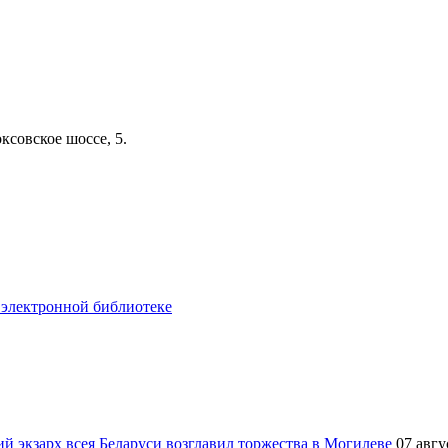
ксовское шоссе, 5.
 электронной библиотеке
й экзарх всея Беларуси возглавил торжества в Могилеве
07 авгу