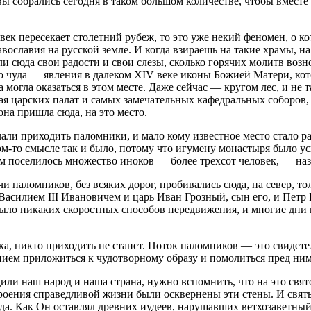
о вы собрались сегодня в таком большом количестве, чтобы вмес
век пересекает столетний рубеж, то это уже некий феномен, о к
ославия на русской земле. И когда взираешь на такие храмы, на
сюда свои радости и свои слезы, сколько горячих молитв вознос
кого чуда — явления в далеком XIV веке иконы Божией Матери, 
 могла оказаться в этом месте. Даже сейчас — кругом лес, и не 
ая царских палат и самых замечательных кафедральных соборов, 
на пришла сюда, на это место.
чали приходить паломники, и мало кому известное место стало ра
ком-то смысле так и было, потому что игумену монастыря было 
ом поселилось множество иноков — более трехсот человек, — на
ячи паломников, без всяких дорог, пробивались сюда, на север, 
асилием III Ивановичем и царь Иван Грозный, сын его, и Петр I,
е было никаких скоростных способов передвижения, и многие дни 
века, никто приходить не станет. Поток паломников — это свидет
ием приложиться к чудотворному образу и помолиться пред ним
дили наш народ и наша страна, нужно вспомнить, что на это свя
троения справедливой жизни были осквернены эти стены. И свят
ода. Как Он оставлял древних иудеев, нарушавших ветхозаветны