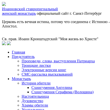
Иоанновский ставропигиальный
женский монастырь
официальный сайт
г. Санкт-Петербург
Церковь есть вечная истина, потому что соединена с Истиною
Апостол.
Св. прав. Иоанн Кронштадтский "Моя жизнь во Христе"
Главная
Предстоятель
Проповеди, слова, выступления Патриарха
Троицкие листки
Электронные версии книг
СМС-рассылка высказываний
Монастырь
История обители
Схиигумения Ангелина
Схиигумения Серафима (Волошина)
Настоятельница
Духовенство
Храмы обители
Усыпальница