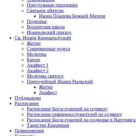
Престольные праздники
Святыни обители
Икона Покрова Божией Матери
Подворье
Воскресная школа
Иоанновский приход
Св. Иоанн Кронштадтский
Житие
Современные чудеса
Молитвы
Канон
Акафист 1
Акафист 2
Молитвы святого
Преподобный Иоанн Рыльский
Житие
Акафист
Публикации
Расписание
Расписание Богослужений на седмицу
Расписание священнослужителей на седмицу
Расписание Богослужений на подворье в Вартемяга
Таинство Крещения
Поминовения