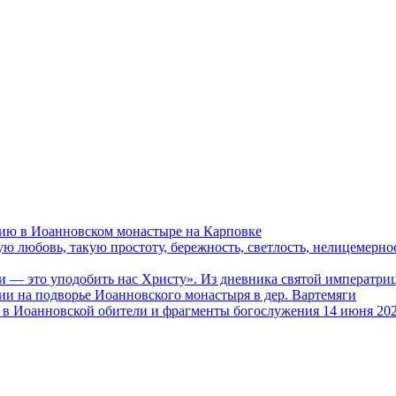
ию в Иоанновском монастыре на Карповке
ую любовь, такую простоту, бережность, светлость, нелицемерн
и — это уподобить нас Христу». Из дневника святой императ
и на подворье Иоанновского монастыря в дер. Вартемяги
в Иоанновской обители и фрагменты богослужения 14 июня 202