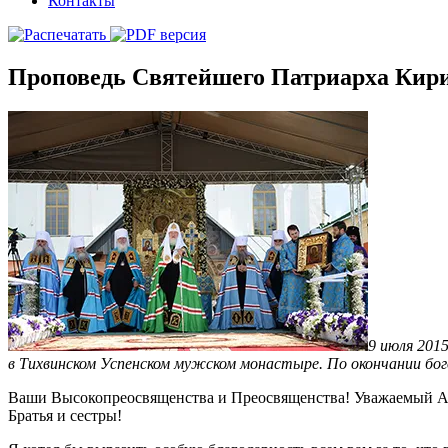
Контакты
Проповедь Святейшего Патриарха Кири
9 июля 201
в Тихвинском Успенском мужском монастыре. По окончании бо
Ваши Высокопреосвященства и Преосвященства! Уважаемый Ал
Братья и сестры!