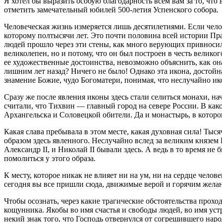
Я хотел бы выразить особую благодарность всем вам за то, чт
отметить замечательный юбилей 500-летия Успенского собора.
Человеческая жизнь измеряется лишь десятилетиями. Если чело
которому полтысячи лет. Это почти половина всей истории Прав
людей прошло через эти стены, как много верующих привносили 
великолепен, но и потому, что он был построен в честь вели
ее художественные достоинства, невозможно объяснить, как она
лишним лет назад? Ничего не было! Однако эта икона, достойн
знамение Божие, чудо Богоматери, понимая, что неслучайно ико
Сразу же после явления иконы здесь стали селиться монахи, на
считали, что Тихвин — главный город на севере России. В ка
Архангельска и Соловецкой обители. Да и монастырь, в котор
Какая слава пребывала в этом месте, какая духовная сила! Тыс
образом здесь явленного. Неслучайно вслед за великим князем В
Александр II, и Николай II бывали здесь. А ведь в то время н
помолиться у этого образа.
К месту, которое никак не влияет ни на ум, ни на сердце чело
сегодня вы все пришли сюда, движимые верой и горячим желан
Чтобы осознать, через какие трагические обстоятельства прохо
кощунника. Якобы во имя счастья и свободы людей, во имя ус
некий знак того, что Господь отвернулся от согрешившего нар