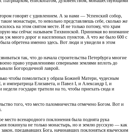
те с Патриархом, епископатом, духовенством, монашествующими
отором говорят с удивлением. А за нами — Успенский собор,
 такие монастыри, то невольно представляешь себе, сколько же
илось на этом святом месте. И не только потому, что храм
которую мы сейчас называем Тихвинской. Принимая во внимание
так уж много дорог и населенных пунктов. А что же было 600 с
была обретена именно здесь. Вот люди и увидели в этом
звиваться так, что до начала строительства Петербурга многие
усвоено право управлениями северными землями вплоть до
зывали Богородичной лаврой.
только чтобы помолиться у образа Божией Матери, чудесным
 и императрица Елизавета, и Павел I, и Александр I, и
и недели государи тратили на то, чтобы приехать сюда и
ельство того, что место паломничества отмечено Богом. Вот и
.
тое место всенародного поклонения была поднята рука
ыня покинула не только монастырь, но и землю русскую — как
й закон, предававших Бога, начинавших поклоняться языческим