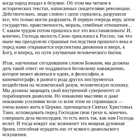
когда народ впадал в безумие. Об этом мы читаем в
исторических текстах, написанных свидетелями революции.
Действительно, люди словно с цепи сорвались, разрушили
все, что только могли разрушить. В первую очередь веру, затем
государство, нравственность, мораль, семейные отношения…
С каким трудом потом пришлось все это восстанавливать! И,
конечно, Господь милость Свою приклонил к России, так что
ныне мы преодолели страшные последствия прошлого века и
перед нами открывается перспектива движения и вверх, к
Богу, и вперед, по пути улучшения человеческого бытия.
Итак, наученные сегодняшним словом Божиим, мы должны
дать такой ответ: не поддаваться бесовскому наваждению,
которое может являться в идеях, в философии, в
кинематографе, в разного рода других инструментах
воздействия на человеческий разум, человеческую психику.
Мы должны защищать свой внутренний суверенитет от
порабощения диаволом. Но никакими мыслями и даже
никакими усилиями воли со всем этим не справишься —
очень важно жить в Церкви, причащаться Святых Христовых
Таин, исповедовать перед Господом свои грехи и, конечно,
совершать дела милосердия, то есть жить так, как нам Господь
велит. И тогда вокруг нас возникнет эта мощная духовная
броня, способная оградить нас от всякого диавольского
искушения.