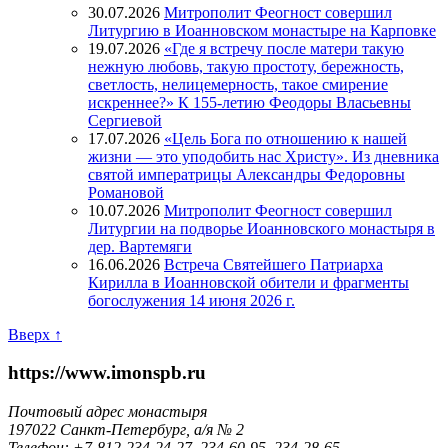
30.07.2026
Митрополит Феогност совершил
Литургию в Иоанновском монастыре на Карповке
19.07.2026
«Где я встречу после матери такую
нежную любовь, такую простоту, бережность,
светлость, нелицемерность, такое смирение
искреннее?» К 155-летию Феодоры Власьевны
Сергиевой
17.07.2026
«Цель Бога по отношению к нашей
жизни — это уподобить нас Христу». Из дневника
святой императрицы Александры Федоровны
Романовой
10.07.2026
Митрополит Феогност совершил
Литургии на подворье Иоанновского монастыря в
дер. Вартемяги
16.06.2026
Встреча Святейшего Патриарха
Кирилла в Иоанновской обители и фрагменты
богослужения 14 июня 2026 г.
Вверх ↑
https://www.imonspb.ru
Почтовый адрес монастыря
197022 Санкт-Петербург, а/я № 2
Телефон: +7-812-234-24-27, 234-60-95, 234-28-65