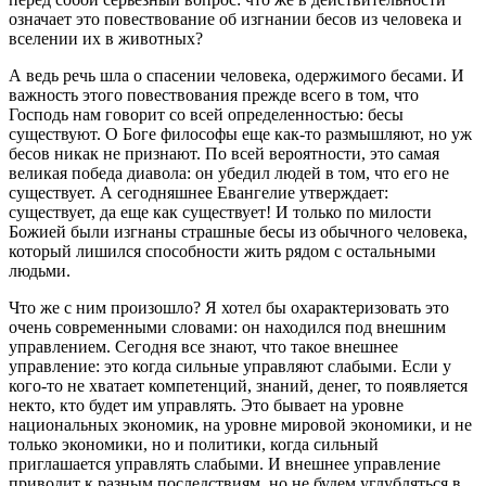
означает это повествование об изгнании бесов из человека и
вселении их в животных?
А ведь речь шла о спасении человека, одержимого бесами. И
важность этого повествования прежде всего в том, что
Господь нам говорит со всей определенностью: бесы
существуют. О Боге философы еще как-то размышляют, но уж
бесов никак не признают. По всей вероятности, это самая
великая победа диавола: он убедил людей в том, что его не
существует. А сегодняшнее Евангелие утверждает:
существует, да еще как существует! И только по милости
Божией были изгнаны страшные бесы из обычного человека,
который лишился способности жить рядом с остальными
людьми.
Что же с ним произошло? Я хотел бы охарактеризовать это
очень современными словами: он находился под внешним
управлением. Сегодня все знают, что такое внешнее
управление: это когда сильные управляют слабыми. Если у
кого-то не хватает компетенций, знаний, денег, то появляется
некто, кто будет им управлять. Это бывает на уровне
национальных экономик, на уровне мировой экономики, и не
только экономики, но и политики, когда сильный
приглашается управлять слабыми. И внешнее управление
приводит к разным последствиям, но не будем углубляться в