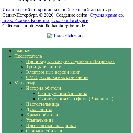
Иоанновский ставропигиальный женский монастырь
г.
Санкт-Петербург. © 2026. Создание сайта:
Студия храма св.
прав. Иоанна Кронштадтского в Гамбурге
Сайт сделан http://studio.hamburg-hram.de
Главная
Предстоятель
Проповеди, слова, выступления Патриарха
Троицкие листки
Электронные версии книг
СМС-рассылка высказываний
Монастырь
История обители
Схиигумения Ангелина
Схиигумения Серафима (Волошина)
Настоятельница
Духовенство
Храмы обители
Усыпальница
Престольные праздники
Святыни обители