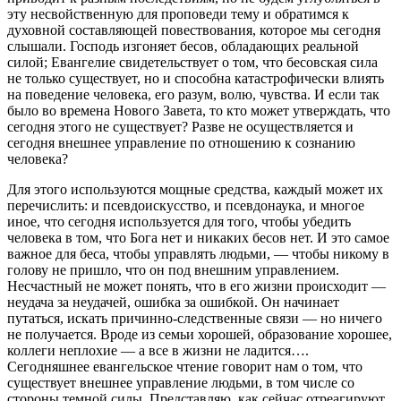
эту несвойственную для проповеди тему и обратимся к
духовной составляющей повествования, которое мы сегодня
слышали. Господь изгоняет бесов, обладающих реальной
силой; Евангелие свидетельствует о том, что бесовская сила
не только существует, но и способна катастрофически влиять
на поведение человека, его разум, волю, чувства. И если так
было во времена Нового Завета, то кто может утверждать, что
сегодня этого не существует? Разве не осуществляется и
сегодня внешнее управление по отношению к сознанию
человека?
Для этого используются мощные средства, каждый может их
перечислить: и псевдоискусство, и псевдонаука, и многое
иное, что сегодня используется для того, чтобы убедить
человека в том, что Бога нет и никаких бесов нет. И это самое
важное для беса, чтобы управлять людьми, — чтобы никому в
голову не пришло, что он под внешним управлением.
Несчастный не может понять, что в его жизни происходит —
неудача за неудачей, ошибка за ошибкой. Он начинает
путаться, искать причинно-следственные связи — но ничего
не получается. Вроде из семьи хорошей, образование хорошее,
коллеги неплохие — а все в жизни не ладится….
Сегодняшнее евангельское чтение говорит нам о том, что
существует внешнее управление людьми, в том числе со
стороны темной силы. Представляю, как сейчас отреагируют