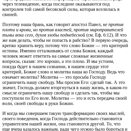
через телевидение, когда последние оказываются под
контролем той самой бесовской силы, которая вселилась в
свиней.
Поэтому наша брань, как говорит апостол Павел,
не против
плоти и крови, но против властей, против мироправителей
тьмы века сего, духов злобы поднебесной
(см. Еф. 6:12). И что
же нам делать, чтобы не попасть в рабство? В первую очередь,
крепко хранить веру, потому что слово Божие — это критерий
истины. Именно отталкиваясь от слова Божия, каждый
человек может ответить на самые сложные жизненные
вопросы, сказав: это хорошо, а это плохо. И мы устоим,
покуда будет в нашем сознании, в нашем сердце этот
критерий, Божие слово и молитва наша ко Господу. Ведь что
означает молитва? Молитва — это просьба Господу
ограничить нашу свободу. Мы просим Его: сделай так. А это
значит, Господь должен вторгнуться в нашу жизнь, в каком-то
смысле ограничить нашу свободу и сделать так, чтобы мы
поступили по Его воле. Молитва — это и есть передача своей
воли, своей свободы в руки Божии.
И когда мы совершаем такую трансформацию своих мыслей,
своего поведения, когда Господь действительно становится
управителем нашей жизни, она становится другой. То, что
еще вчера казалось важным, ради чего нужно было бороться и