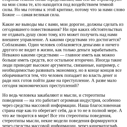
на мои слова те, кто находится под воздействием темной
силы. Но мы готовы к этой критике, потому что за нами слово
Божие — самая великая сила.
Какие же выводы мы с вами, мои дорогие, должны сделать из
сегодняшнего повествования? Ни при каких обстоятельствах
не отдавать душу свою тому, кто может получить над нами
внешнее управление. А какими средствами это достигается?
Соблазнами. Один человек соблазняется деньгами и ничего
другого не видит в жизни, как только деньги зарабатывать.
Неважно какими средствами — главное иметь как можно
больше иметь средств, все остальное вторично. Иногда такие
люди приводят высокие аргументы, связанные, например, с
необходимостью развивать экономику, но в конце концов все
оборачивается тем, что человек попадает во власть денег и
ради них готов пойти даже на преступление. А разве мало
сегодня экономических преступлений?
Но ведь человека закабаляют и мысли, и стереотипы
поведения — на это работает огромная индустрия, особенно
через средства массовой информации. Наша благословенная
страна еще как-то оберегает себя, да и то не в полной мере. А
что же творится в мире! Все эти стереотипы поведения,
стереотипы мысли, некие модели поведения формируются
через средства массовой информации, через кинематограф,