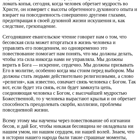
ломать копья, сегодня, когда человек обретает мудрость во
Христе, он измеряет с высоты обретенного духовного опыта и
взирает на повседневность совершенно другими глазами,
предотвращая в своей духовной жизни искушения и, как
следствие, грехопадение.
Сегодняшнее евангельское чтение говорит нам о том, что
бесовская сила может вторгаться в жизнь человека и
управлять его поведением, но одновременно это
повествование помогает нам понять, что мы должны делать,
чтобы эта сила никогда нами не управляла. Мы должны
верить в Бога — искренне, сердечно. Мы должны призывать
Его в молитве, особенно когда мы стоим перед выбором. Мы
должны стать людьми действительно религиозными, а слово
«религия», как известно, означает связь человека с Богом. Так
вот, если будет эта связь, если будет замкнута цепь,
соединяющая человека с Богом, с высочайшей мудростью
Божественной, то у человека вырастают крылья и он обретает
способность преодолевать скорби, коллизии, проблемы
повседневной жизни.
Всему этому мы научены через повествование об изгнании
бесов, и дай Бог, чтобы никакая бесовщина не овладевала ни
нашим умом, ни нашим сердцем, ни нашей волей. Знаем, что
в истории нашего народа были такие страшные моменты,