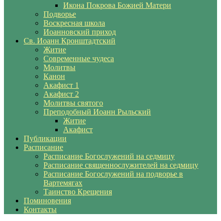
Икона Покрова Божией Матери
Подворье
Воскресная школа
Иоанновский приход
Св. Иоанн Кронштадтский
Житие
Современные чудеса
Молитвы
Канон
Акафист 1
Акафист 2
Молитвы святого
Преподобный Иоанн Рыльский
Житие
Акафист
Публикации
Расписание
Расписание Богослужений на седмицу
Расписание священнослужителей на седмицу
Расписание Богослужений на подворье в
Вартемягах
Таинство Крещения
Поминовения
Контакты