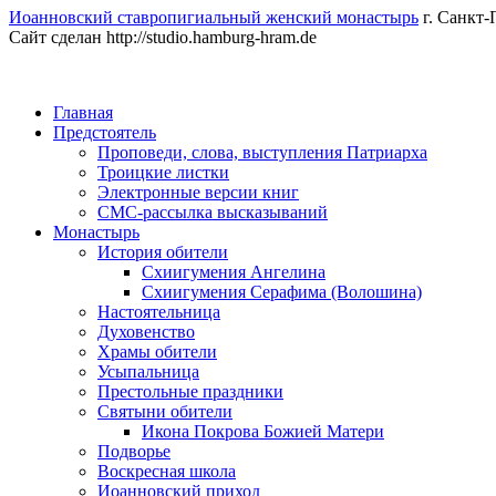
Иоанновский ставропигиальный женский монастырь
г. Санкт-
Сайт сделан http://studio.hamburg-hram.de
Главная
Предстоятель
Проповеди, слова, выступления Патриарха
Троицкие листки
Электронные версии книг
СМС-рассылка высказываний
Монастырь
История обители
Схиигумения Ангелина
Схиигумения Серафима (Волошина)
Настоятельница
Духовенство
Храмы обители
Усыпальница
Престольные праздники
Святыни обители
Икона Покрова Божией Матери
Подворье
Воскресная школа
Иоанновский приход