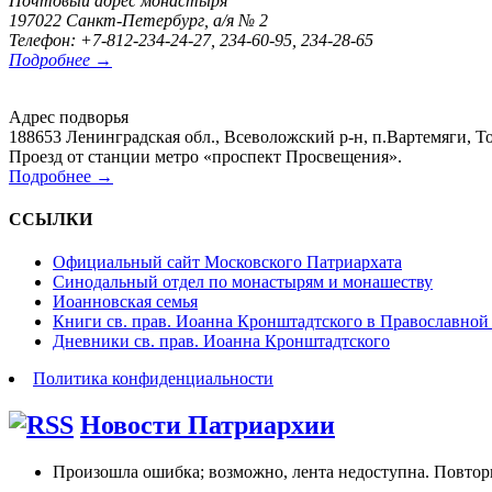
Почтовый адрес монастыря
197022 Санкт-Петербург, а/я № 2
Телефон: +7-812-234-24-27, 234-60-95, 234-28-65
Подробнее →
Адрес подворья
188653 Ленинградская обл., Всеволожский р-н, п.Вартемяги, То
Проезд от станции метро «проспект Просвещения».
Подробнее →
ССЫЛКИ
Официальный сайт Московского Патриархата
Синодальный отдел по монастырям и монашеству
Иоанновская семья
Книги св. прав. Иоанна Кронштадтского в Православной
Дневники св. прав. Иоанна Кронштадтского
Политика конфиденциальности
Новости Патриархии
Произошла ошибка; возможно, лента недоступна. Повтор