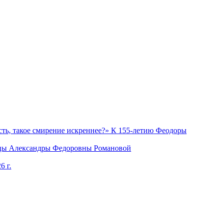
ость, такое смирение искреннее?» К 155-летию Феодоры
рицы Александры Федоровны Романовой
6 г.