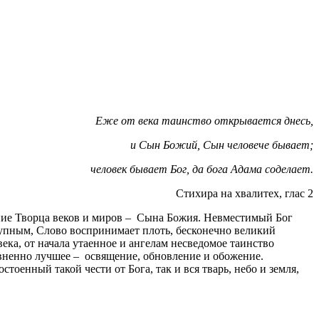
Еже от века таинство открывается днесь,
и Сын Божий, Сын человече бывает;
человек бывает Бог, да бога Адама соделает.
Стихира на хвалитех, глас 2
ние Творца веков и миров – Сына Божия. Невместимый Бог
тупным, Слово воспринимает плоть, бесконечно великий
т века, от начала утаенное и ангелам несведомое таинство
авненно лучшее – освящение, обновление и обожение.
остоенный такой чести от Бога, так и вся тварь, небо и земля,