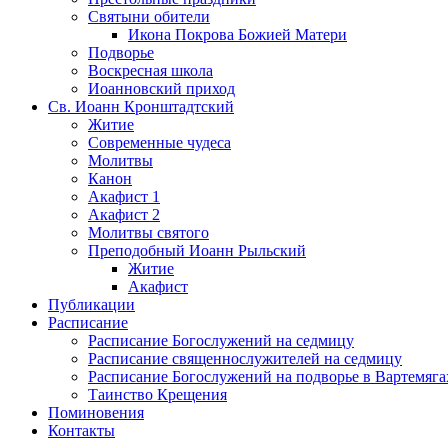
Святыни обители
Икона Покрова Божией Матери
Подворье
Воскресная школа
Иоанновский приход
Св. Иоанн Кронштадтский
Житие
Современные чудеса
Молитвы
Канон
Акафист 1
Акафист 2
Молитвы святого
Преподобный Иоанн Рыльский
Житие
Акафист
Публикации
Расписание
Расписание Богослужений на седмицу
Расписание священнослужителей на седмицу
Расписание Богослужений на подворье в Вартемяга
Таинство Крещения
Поминовения
Контакты