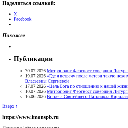
Поделиться ссылкой:
X
Facebook
Похожее
Публикации
30.07.2026
Митрополит Феогност совершил Литург
19.07.2026
«Где я встречу после матери такую нежн
Власьевны Сергиевой
17.07.2026
«Цель Бога по отношению к нашей жизн
10.07.2026
Митрополит Феогност совершил Литурги
16.06.2026
Встреча Святейшего Патриарха Кирилла 
Вверх ↑
https://www.imonspb.ru