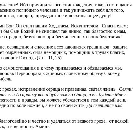
ужасное! Ибо причина такого снисхождения, такого истощания
асению погибшего человека и так уничижить себя для того,
аинство, говорю, прерадостное и восхищающее душу!
ми Бог: Он стал нашим Ходатаем, Искупителем, Спасителем;
и бы Сын Божий не снисшел так дивно, так благостно к нам,
безотрадно, безутешно при бесчисленных своих бедствиях!
ие, освящение и спасение всех кающихся грешников, защита
ет омраченных, сила немощных, помощник в трудах благих,
– говорит Господь (Ин. 11, 25).
о самоистощания и к чему призываемся и обязываемся мы,
любовь Первообраза к живому, словесному образу Своему,
ибель.
 грехах, исправление сердца и праведная, святая жизнь.
Святи
ся: и Аз прииму вы, и буду вам во Отца, и вы будете Мне в
. святости и правды, вы можете убеждаться в том каждый день
едно по воле Божией, а не по своей жить:
Да святится имя
агоговейно и честно и удаляться от всякого греха, от всякой
ь, и в вечности. Аминь.