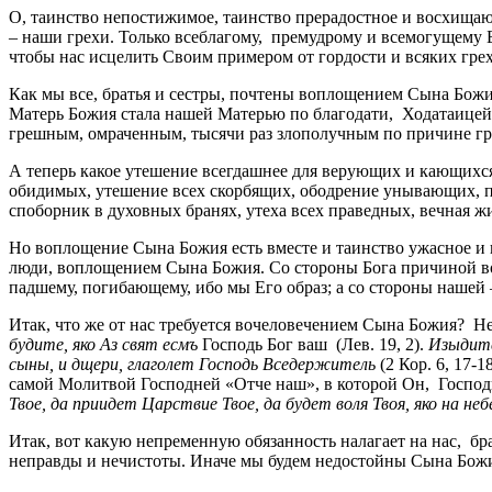
О, таинство непостижимое, таинство прерадостное и восхищаю
– наши грехи. Только всеблагому, премудрому и всемогущему Б
чтобы нас исцелить Своим примером от гордости и всяких гре
Как мы все, братья и сестры, почтены воплощением Сына Божи
Матерь Божия стала нашей Матерью по благодати, Ходатаицей,
грешным, омраченным, тысячи раз злополучным по причине гре
А теперь какое утешение всегдашнее для верующих и кающихс
обидимых, утешение всех скорбящих, ободрение унывающих, п
споборник в духовных бранях, утеха всех праведных, вечная 
Но воплощение Сына Божия есть вместе и таинство ужасное и 
люди, воплощением Сына Божия. Со стороны Бога причиной воч
падшему, погибающему, ибо мы Его образ; а со стороны нашей 
Итак, что же от нас требуется вочеловечением Сына Божия? Не
будите, яко Аз свят есмъ
Господь Бог ваш (Лев. 19, 2).
Изыдите
сыны, и дщери, глаголет Господь Вседержитель
(2 Кор. 6, 17-
самой Молитвой Господней «Отче наш», в которой Он, Господь,
Твое, да приидет Царствие Твое, да будет воля Твоя, яко на неб
Итак, вот какую непременную обязанность налагает на нас, бра
неправды и нечистоты. Иначе мы будем недостойны Сына Божия