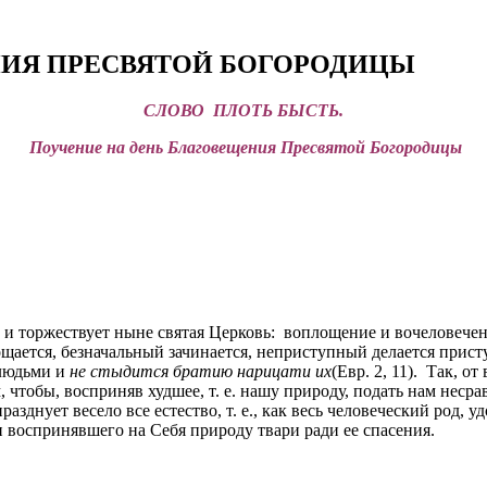
НИЯ ПРЕСВЯТОЙ БОГОРОДИЦЫ
СЛОВО ПЛОТЬ БЫСТЬ.
Поучение на день Благовещения Пресвятой Богородицы
и торжествует ныне святая Церковь: воплощение и вочеловече
щается, безначальный зачинается, неприступный делается прис
 людьми и
не стыдится братию нарицати их
(Евр. 2, 11). Так, о
чтобы, восприняв худшее, т. е. нашу природу, подать нам неср
азднует весело все естество, т. е., как весь человеческий род, уд
 воспринявшего на Себя природу твари ради ее спасения.