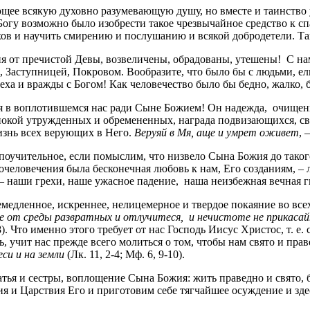
щее всякую духовно разумевающую душу, но вместе и таинство 
огу возможно было изобрести такое чрезвычайное средство к сп
хов и научить смирению и послушанию и всякой добродетели. Т
я от пречистой Девы, возвеличены, обрадованы, утешены! С на
 Заступницей, Покровом. Вообразите, что было бы с людьми, ел
ха и вражды с Богом! Как человечество было бы бедно, жалко, 
я в воплотившемся нас ради Сыне Божием! Он надежда, очищен
окой утружденных и обремененных, награда подвизающихся, св
жизнь всех верующих в Него.
Веруяй в Мя, аще и умрет оживет
, 
поучительное, если помыслим, что низвело Сына Божия до таког
еловечения была бесконечная любовь к нам, Его созданиям, – 
– наши грехи, наше ужасное падение, наша неизбежная вечная г
медленное, искреннее, нелицемерное и твердое покаяние во всех
 от среды развратных и отлучитеся, и нечистоте не прикасайте
18). Что именно этого требует от нас Господь Иисус Христос, т. е
 учит нас прежде всего молиться о том, чтобы нам свято и прав
еси и на земли
(Лк. 11, 2-4; Мф. 6, 9-10).
тья и сестры, воплощение Сына Божия: жить праведно и свято, бл
 и Царствия Его и приготовим себе тягчайшее осуждение и здес