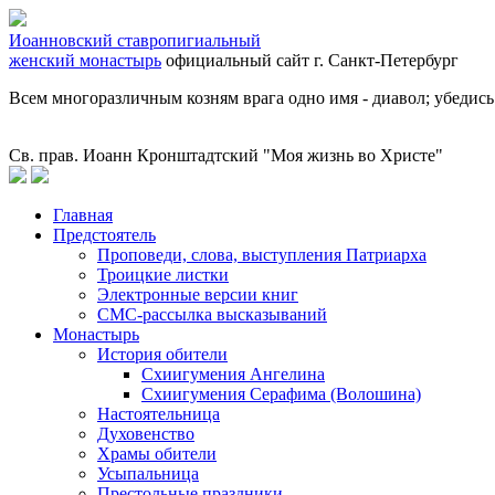
Иоанновский ставропигиальный
женский монастырь
официальный сайт
г. Санкт-Петербург
Всем многоразличным козням врага одно имя - диавол; убедись 
Св. прав. Иоанн Кронштадтский "Моя жизнь во Христе"
Главная
Предстоятель
Проповеди, слова, выступления Патриарха
Троицкие листки
Электронные версии книг
СМС-рассылка высказываний
Монастырь
История обители
Схиигумения Ангелина
Схиигумения Серафима (Волошина)
Настоятельница
Духовенство
Храмы обители
Усыпальница
Престольные праздники