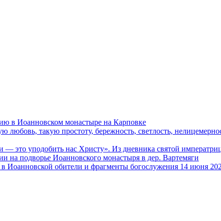
ию в Иоанновском монастыре на Карповке
ую любовь, такую простоту, бережность, светлость, нелицемерн
и — это уподобить нас Христу». Из дневника святой императ
и на подворье Иоанновского монастыря в дер. Вартемяги
в Иоанновской обители и фрагменты богослужения 14 июня 202