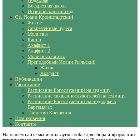
Подворье
Воскресная школа
Иоанновский приход
Св. Иоанн Кронштадтский
Житие
Современные чудеса
Молитвы
Канон
Акафист 1
Акафист 2
Молитвы святого
Преподобный Иоанн Рыльский
Житие
Акафист
Публикации
Расписание
Расписание Богослужений на седмицу
Расписание священнослужителей на седмицу
Расписание Богослужений на подворье в
Вартемягах
Таинство Крещения
Поминовения
Контакты
На нашем сайте мы используем cookie для сбора информации