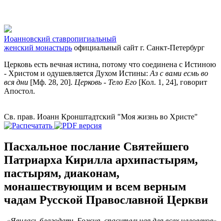
Иоанновский ставропигиальный
женский монастырь
официальный сайт
г. Санкт-Петербург
Церковь есть вечная истина, потому что соединена с Истиною
- Христом и одушевляется Духом Истины:
Аз с вами есмь во
вся дни
[Мф. 28, 20].
Церковь - Тело Его
[Кол. 1, 24], говорит
Апостол.
Св. прав. Иоанн Кронштадтский "Моя жизнь во Христе"
Пасхальное послание Святейшего
Патриарха Кирилла архипастырям,
пастырям, диаконам,
монашествующим и всем верным
чадам Русской Православной Церкви
«Явилась благодать Божия, спасительная для всех человеков»