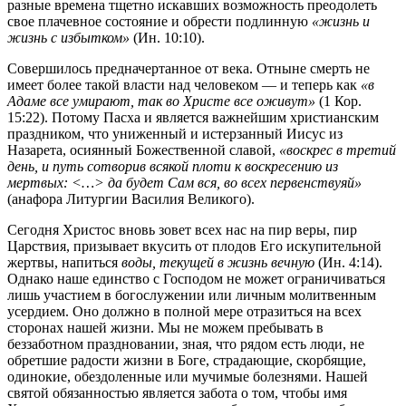
разные времена тщетно искавших возможность преодолеть
свое плачевное состояние и обрести подлинную
«жизнь и
жизнь с избытком»
(Ин. 10:10).
Совершилось предначертанное от века. Отныне смерть не
имеет более такой власти над человеком — и теперь как
«в
Адаме все умирают, так во Христе все оживут»
(1 Кор.
15:22). Потому Пасха и является важнейшим христианским
праздником, что униженный и истерзанный Иисус из
Назарета, осиянный Божественной славой,
«воскрес в третий
день, и путь сотворив всякой плоти к воскресению из
мертвых: <…> да будет Сам вся, во всех первенствуяй»
(анафора Литургии Василия Великого).
Сегодня Христос вновь зовет всех нас на пир веры, пир
Царствия, призывает вкусить от плодов Его искупительной
жертвы, напиться
воды, текущей в жизнь вечную
(Ин. 4:14).
Однако наше единство с Господом не может ограничиваться
лишь участием в богослужении или личным молитвенным
усердием. Оно должно в полной мере отразиться на всех
сторонах нашей жизни. Мы не можем пребывать в
беззаботном праздновании, зная, что рядом есть люди, не
обретшие радости жизни в Боге, страдающие, скорбящие,
одинокие, обездоленные или мучимые болезнями. Нашей
святой обязанностью является забота о том, чтобы имя