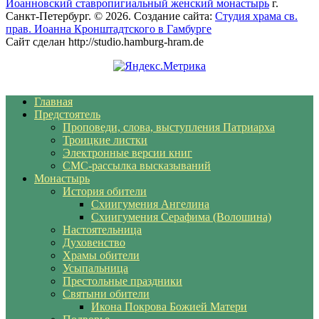
Иоанновский ставропигиальный женский монастырь
г.
Санкт-Петербург. © 2026. Создание сайта:
Студия храма св.
прав. Иоанна Кронштадтского в Гамбурге
Сайт сделан http://studio.hamburg-hram.de
Главная
Предстоятель
Проповеди, слова, выступления Патриарха
Троицкие листки
Электронные версии книг
СМС-рассылка высказываний
Монастырь
История обители
Схиигумения Ангелина
Схиигумения Серафима (Волошина)
Настоятельница
Духовенство
Храмы обители
Усыпальница
Престольные праздники
Святыни обители
Икона Покрова Божией Матери