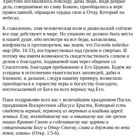
Христово восхвалялось повсюду, дабы люди, видя добрые
дела, совершаемые во славу Божию, приобщались к вере
православной, обращали сердца свои к Отцу, Который на
небесах.
К сожалению, злая человеческая воля и диавольский соблазн
все еще действуют в мире. Но унынию не должно быть места
в нашей душе, ибо несмотря на все беды, катаклизмы,
конфликты и противоречия, мы знаем, что
Господь победил
мир
(Ин. 16:33), восторжествовал над грехом и смертью. И
потому мы имеем возможность свидетельствовать словом и
делом о благодати, подаваемой нам через общение со
Спасителем, благодаря пребыванию в Его Церкви. Будем же
усердны в исполнении евангельских заповедей, дабы и
ближние, и дальние, следуя нашему примеру, возжелали
приобщиться к торжеству веры и богатству благодати,
ниспосылаемой от Бога на всех верных чад Его.
Паки поздравляю всех вас с величайшим праздником Пасхи,
праздником Воскресения
«Иисуса Христа, Который есть
свидетель верный, первенец из мертвых и владыка царей
земных. Ему, возлюбившему нас и омывшему нас от грехов
наших Кровию Своею и соделавшему нас царями и
священниками Богу и Отцу Своему, слава и держава во веки
веков, аминь»
(Откр. 1:5-6).