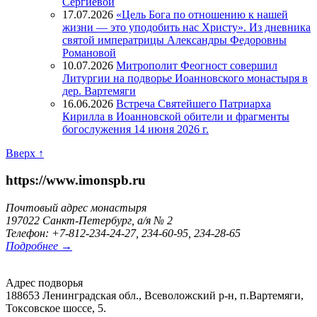
Сергиевой
17.07.2026
«Цель Бога по отношению к нашей
жизни — это уподобить нас Христу». Из дневника
святой императрицы Александры Федоровны
Романовой
10.07.2026
Митрополит Феогност совершил
Литургии на подворье Иоанновского монастыря в
дер. Вартемяги
16.06.2026
Встреча Святейшего Патриарха
Кирилла в Иоанновской обители и фрагменты
богослужения 14 июня 2026 г.
Вверх ↑
https://www.imonspb.ru
Почтовый адрес монастыря
197022 Санкт-Петербург, а/я № 2
Телефон: +7-812-234-24-27, 234-60-95, 234-28-65
Подробнее →
Адрес подворья
188653 Ленинградская обл., Всеволожский р-н, п.Вартемяги,
Токсовское шоссе, 5.