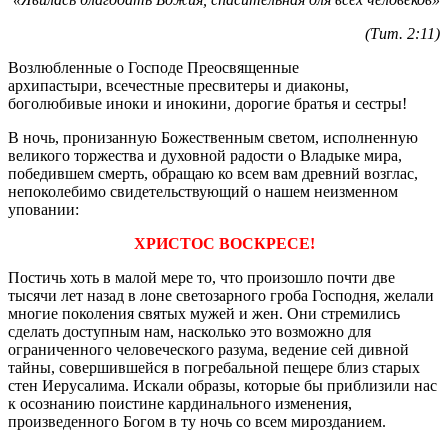
(Тит. 2:11)
Возлюбленные о Господе Преосвященные
архипастыри, всечестные пресвитеры и диаконы,
боголюбивые иноки и инокини, дорогие братья и сестры!
В ночь, пронизанную Божественным светом, исполненную
великого торжества и духовной радости о Владыке мира,
победившем смерть, обращаю ко всем вам древний возглас,
непоколебимо свидетельствующий о нашем неизменном
уповании:
ХРИСТОС ВОСКРЕСЕ!
Постичь хоть в малой мере то, что произошло почти две
тысячи лет назад в лоне светозарного гроба Господня, желали
многие поколения святых мужей и жен. Они стремились
сделать доступным нам, насколько это возможно для
ограниченного человеческого разума, ведение сей дивной
тайны, совершившейся в погребальной пещере близ старых
стен Иерусалима. Искали образы, которые бы приблизили нас
к осознанию поистине кардинального изменения,
произведенного Богом в ту ночь со всем мирозданием.