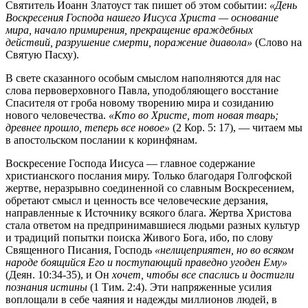
Святитель Иоанн Златоуст так пишет об этом событии:
«День
Воскресения Господа нашего Иисуса Христа — основание
мира, начало примирения, прекращение враждебных
действий, разрушение смерти, поражение диавола»
(Слово на
Святую Пасху).
В свете сказанного особым смыслом наполняются для нас
слова первоверховного Павла, уподобляющего восстание
Спасителя от гроба новому творению мира и созиданию
нового человечества.
«Кто во Христе, тот новая тварь;
древнее прошло, теперь все новое»
(2 Кор. 5: 17), — читаем мы
в апостольском послании к коринфянам.
Воскресение Господа Иисуса — главное содержание
христианского послания миру. Только благодаря Голгофской
жертве, неразрывно соединенной со славным Воскресением,
обретают смысл и ценность все человеческие дерзания,
направленные к Источнику всякого блага. Жертва Христова
стала ответом на предпринимавшиеся людьми разных культур
и традиций попытки поиска Живого Бога, ибо, по слову
Священного Писания, Господь
«нелицеприятен, но во всяком
народе боящийся Его и поступающий праведно угоден Ему»
(Деян. 10:34-35), и Он
хочет, чтобы все спаслись и достигли
познания истины
(1 Тим. 2:4). Эти напряженные усилия
воплощали в себе чаяния и надежды миллионов людей, в