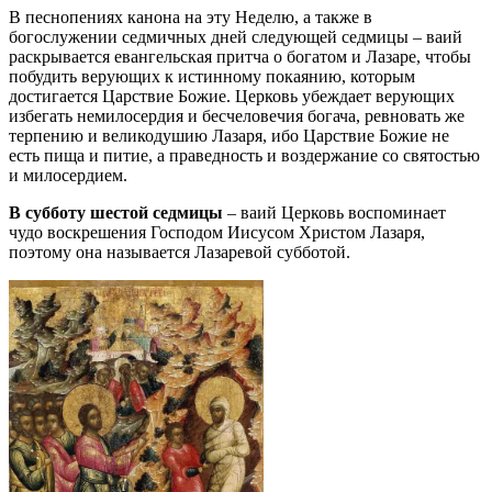
В песнопениях канона на эту Неделю, а также в
богослужении седмичных дней следующей седмицы – ваий
раскрывается евангельская притча о богатом и Лазаре, чтобы
побудить верующих к истинному покаянию, которым
достигается Царствие Божие. Церковь убеждает верующих
избегать немилосердия и бесчеловечия богача, ревновать же
терпению и великодушию Лазаря, ибо Царствие Божие не
есть пища и питие, а праведность и воздержание со святостью
и милосердием.
В субботу шестой седмицы
– ваий Церковь воспоминает
чудо воскрешения Господом Иисусом Христом Лазаря,
поэтому она называется Лазаревой субботой.