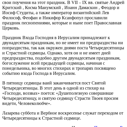
свои поучения на этот праздник. В VII – IX вв. святые Андрей
Критский , Косма Маиумский , Иоанн Дамаскин , Феодор и
Иосиф Студиты, а также император византийский Лев
Философ, Феофан и Никифор Ксанфопул прославили
праздник песнопениями, которые и ныне поет Православная
Церковь.
Праздник Входа Господня в Иерусалим принадлежит к
двунадесятым праздникам, но не имеет ни предпразднства ни
попразднства, так как окружен днями поста Четыредесятницы
и Страстной седмицы. Однако, хотя он и не имеет дней
предпразднства, подобно другим двунадесятым праздникам,
богослужение всей предыдущей седмицы, начиная с
понедельника, во многих стихирах и тропарях посвящено
событию входа Господа в Иерусалим.
В пятницу седмицы ваий заканчивается пост Святой
Четыредесятницы. В этот день в одной из стихир на
«Господи, воззвах» поется: «Душеполезную совершивше
Четыредесятницу, и святую седмицу Страсти Твоея просим
видети, Человеколюбче».
Лазарева суббота и Вербное воскресенье служат переходом от
Четыредесятницы к Страстной седмице.