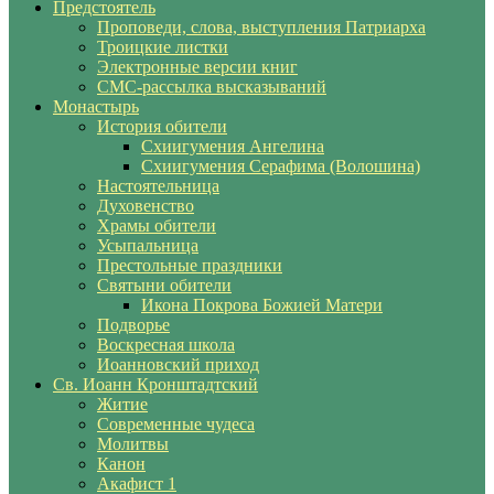
Предстоятель
Проповеди, слова, выступления Патриарха
Троицкие листки
Электронные версии книг
СМС-рассылка высказываний
Монастырь
История обители
Схиигумения Ангелина
Схиигумения Серафима (Волошина)
Настоятельница
Духовенство
Храмы обители
Усыпальница
Престольные праздники
Святыни обители
Икона Покрова Божией Матери
Подворье
Воскресная школа
Иоанновский приход
Св. Иоанн Кронштадтский
Житие
Современные чудеса
Молитвы
Канон
Акафист 1