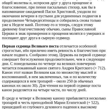
общей молитвы и, испросив друг у друга прощение и
благословение, при пении пасхальных стихир, как бы в
напоминание ожидаемой Пасхи Христовой, уходили по
окончании вечерни в пустыни для уединенных подвигов в
продолжение Четыредесятницы и собирались снова только
уже к Неделе ваий. Поэтому-то и теперь, следуя этому
древнему благочестивому обычаю, сыны Православной
Церкви в знак примирения и прощения молятся о умерших и
посещают друг друга в сырную седмицу.
Первая седмица Великого поста
отличается особенной
строгостью, ибо прилично иметь ревность к благочестию при
начале подвига. Сообразно этому, Церковь на первой седмице
совершает богослужения продолжительнее, чем в следующие
дни. С понедельника по четверг на великих повечернях
читается покаянный канон святого Андрея Критского (+ 712).
Канон этот назван Великим как по множеству мыслей и
воспоминаний, в нем заключенных, так и по количеству
содержащихся в нем тропарей – около 250 (в обычных
канонах нх около 30). Для чтения на первой седмице поста
канон разделяется на четыре части, по числу дней.
В среду и четверг к Великому канону прибавляется несколько
тропарей в честь преподобной Марии Египетской (+ 522),
пришедшей из глубокого духовного падения к высокому