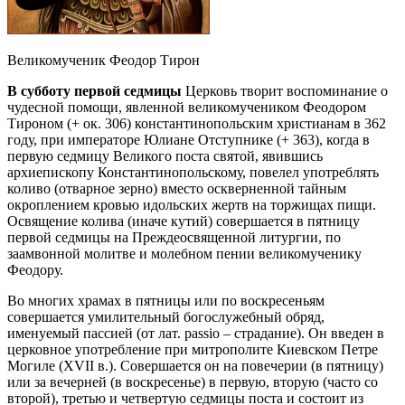
Великомученик Феодор Тирон
В субботу первой седмицы
Церковь творит воспоминание о
чудесной помощи, явленной великомучеником Феодором
Тироном (+ ок. 306) константинопольским христианам в 362
году, при императоре Юлиане Отступнике (+ 363), когда в
первую седмицу Великого поста святой, явившись
архиепископу Константинопольскому, повелел употреблять
коливо (отварное зерно) вместо оскверненной тайным
окроплением кровью идольских жертв на торжищах пищи.
Освящение колива (иначе кутий) совершается в пятницу
первой седмицы на Преждеосвященной литургии, по
заамвонной молитве и молебном пении великомученику
Феодору.
Во многих храмах в пятницы или по воскресеньям
совершается умилительный богослужебный обряд,
именуемый пассией (от лат. passio – страдание). Он введен в
церковное употребление при митрополите Киевском Петре
Могиле (XVII в.). Совершается он на повечерии (в пятницу)
или за вечерней (в воскресенье) в первую, вторую (часто со
второй), третью и четвертую седмицы поста и состоит из