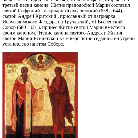
третьей песни канона. Житие преподобной Марии составил
святой Софроний , патриарх Иерусалимский (638 – 644), а
святой Андрей Критский , присланный от патриарха
Иерусалимского Феодора на Трулльский, VI Вселенский
Собор (680 – 681), принес Житие святой Марии вместе со
своим каноном. Чтение канона святого Андрея и Жития
святой Марии Египетской в четверг пятой седмицы на утрени
установлено на этом Соборе.