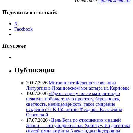
Источник:
Православие.Ru
Поделиться ссылкой:
X
Facebook
Похожее
Публикации
30.07.2026
Митрополит Феогност совершил
Литургию в Иоанновском монастыре на Карповке
19.07.2026
«Где я встречу после матери такую
нежную любовь, такую простоту, бережность,
светлость, нелицемерность, такое смирение
искреннее?» К 155-летию Феодоры Власьевны
Сергиевой
17.07.2026
«Цель Бога по отношению к нашей
жизни — это уподобить нас Христу». Из дневника
святой императрицы Александры Федоровны