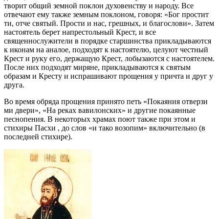
творит общий земной поклон духовенству и народу. Все
отвечают ему также земным поклоном, говоря: «Бог простит
ти, отче святый. Прости и нас, грешных, и благослови». Затем
настоятель берет напрестольный Крест, и все
священнослужители в порядке старшинства прикладываются
к иконам на аналое, подходят к настоятелю, целуют честный
Крест и руку его, держащую Крест, лобызаются с настоятелем.
После них подходят миряне, прикладываются к святым
образам и Кресту и испрашивают прощения у причта и друг у
друга.
Во время обряда прощения принято петь «Покаяния отверзи
ми двери», «На реках вавилонских» и другие покаянные
песнопения. В некоторых храмах поют также при этом и
стихиры Пасхи , до слов «и тако возопим» включительно (в
последней стихире).