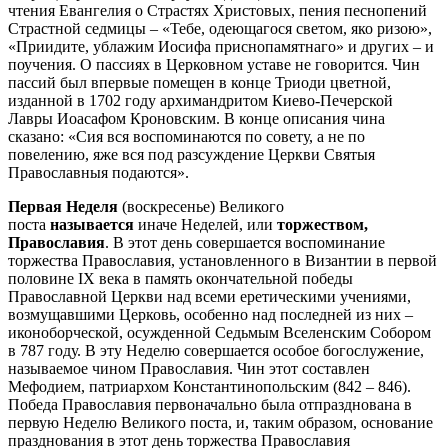
чтения Евангелия о Страстях Христовых, пения песнопений
Страстной седмицы – «Тебе, одеющагося светом, яко ризою»,
«Приидите, ублажим Иосифа приснопамятнаго» и других – и
поучения. О пассиях в Церковном уставе не говорится. Чин
пассий был впервые помещен в конце Триоди цветной,
изданной в 1702 году архимандритом Киево-Печерской
Лавры Иоасафом Кроновским. В конце описания чина
сказано: «Сия вся воспоминаются по совету, а не по
повелению, яже вся под разсуждение Церкви Святыя
Православныя подаются».
Первая Неделя
(воскресенье) Великого
поста
называется
иначе Неделей, или
торжеством,
Православия
. В этот день совершается воспоминание
торжества Православия, установленного в Византии в первой
половине IX века в память окончательной победы
Православной Церкви над всеми еретическими учениями,
возмущавшими Церковь, особенно над последней из них –
иконоборческой, осужденной Седьмым Вселенским Собором
в 787 году. В эту Неделю совершается особое богослужение,
называемое чином Православия. Чин этот составлен
Мефодием, патриархом Константинопольским (842 – 846).
Победа Православия первоначально была отпразднована в
первую Неделю Великого поста, и, таким образом, основание
празднования в этот день торжества Православия