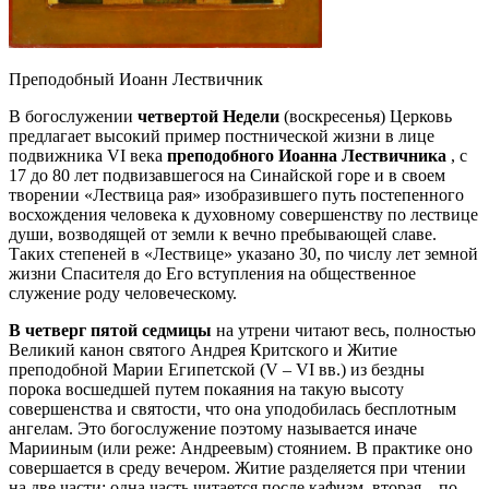
Преподобный Иоанн Лествичник
В богослужении
четвертой Недели
(воскресенья) Церковь
предлагает высокий пример постнической жизни в лице
подвижника VI века
преподобного Иоанна Лествичника
, с
17 до 80 лет подвизавшегося на Синайской горе и в своем
творении «Лествица рая» изобразившего путь постепенного
восхождения человека к духовному совершенству по лествице
души, возводящей от земли к вечно пребывающей славе.
Таких степеней в «Лествице» указано 30, по числу лет земной
жизни Спасителя до Его вступления на общественное
служение роду человеческому.
В четверг пятой седмицы
на утрени читают весь, полностью
Великий канон святого Андрея Критского и Житие
преподобной Марии Египетской (V – VI вв.) из бездны
порока восшедшей путем покаяния на такую высоту
совершенства и святости, что она уподобилась бесплотным
ангелам. Это богослужение поэтому называется иначе
Марииным (или реже: Андреевым) стоянием. В практике оно
совершается в среду вечером. Житие разделяется при чтении
на две части: одна часть читается после кафизм, вторая – по