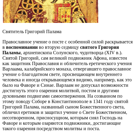
Святитель Григорий Палама
Православное учение о посте с особенной силой раскрывается
в
воспоминании
во вторую седмицу
святого Григория
Паламы
, архиепископа Солунского, чудотворца (XIV в.).
Святой Григорий, сам великий подвижник Афона, известен
как защитник Православия и обличитель еретического учения
Варлаама, калабрийского монаха, отвергавшего православное
учение о благодатном свете, просвещающем внутреннего
человека и иногда открывающемся видимо, например, как это
было на Фаворе и Синае. Варлаам не допускал возможности
достигнуть этого озарения молитвой, постом и другими
духовными подвигами самоотвержения. На созванном по
этому поводу Соборе в Константинополе в 1341 году святой
Григорий Палама, названный сыном Божественного света,
обличил еретиков и защитил учение о Свете Божественном,
несотворенном, присносущном, которым сиял Господь на
Фаворе и которым озаряются подвижники, достигающие
такого озарения посредством молитвы и поста.