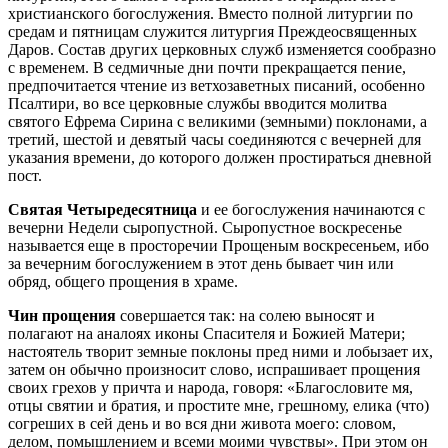
христианского богослужения. Вместо полной литургии по
средам и пятницам служится литургия Преждеосвященных
Даров. Состав других церковных служб изменяется сообразно
с временем. В седмичные дни почти прекращается пение,
предпочитается чтение из ветхозаветных писаний, особенно
Псалтири, во все церковные службы вводится молитва
святого Ефрема Сирина с великими (земными) поклонами, а
третий, шестой и девятый часы соединяются с вечерней для
указания времени, до которого должен простираться дневной
пост.
Святая Четыредесятница
и ее богослужения начинаются с
вечерни Недели сыропустной. Сыропустное воскресенье
называется еще в просторечии Прощеным воскресеньем, ибо
за вечерним богослужением в этот день бывает чин или
обряд, общего прощения в храме.
Чин прощения
совершается так: на солею выносят и
полагают на аналоях иконы Спасителя и Божией Матери;
настоятель творит земные поклоны пред ними и лобызает их,
затем он обычно произносит слово, испрашивает прощения
своих грехов у причта и народа, говоря: «Благословите мя,
отцы святии и братия, и простите мне, грешному, елика (что)
согреших в сей день и во вся дни живота моего: словом,
делом, помышлением и всеми моими чувствы». При этом он