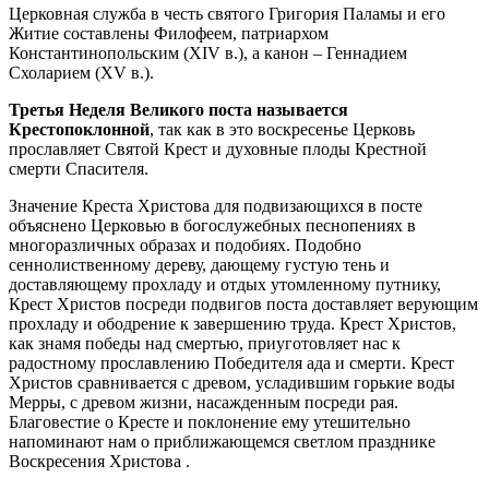
Церковная служба в честь святого Григория Паламы и его
Житие составлены Филофеем, патриархом
Константинопольским (XIV в.), а канон – Геннадием
Схоларием (XV в.).
Третья Неделя Великого поста называется
Крестопоклонной
, так как в это воскресенье Церковь
прославляет Святой Крест и духовные плоды Крестной
смерти Спасителя.
Значение Креста Христова для подвизающихся в посте
объяснено Церковью в богослужебных песнопениях в
многоразличных образах и подобиях. Подобно
сеннолиственному дереву, дающему густую тень и
доставляющему прохладу и отдых утомленному путнику,
Крест Христов посреди подвигов поста доставляет верующим
прохладу и ободрение к завершению труда. Крест Христов,
как знамя победы над смертью, приуготовляет нас к
радостному прославлению Победителя ада и смерти. Крест
Христов сравнивается с древом, усладившим горькие воды
Мерры, с древом жизни, насажденным посреди рая.
Благовестие о Кресте и поклонение ему утешительно
напоминают нам о приближающемся светлом празднике
Воскресения Христова .