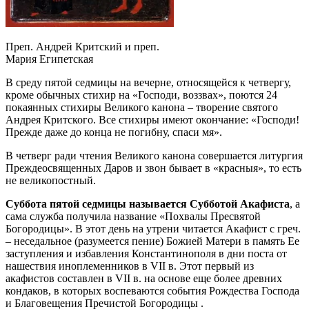
Преп. Андрей Критский и преп.
Мария Египетская
В среду пятой седмицы на вечерне, относящейся к четвергу,
кроме обычных стихир на «Господи, воззвах», поются 24
покаянных стихиры Великого канона – творение святого
Андрея Критского. Все стихиры имеют окончание: «Господи!
Прежде даже до конца не погибну, спаси мя».
В четверг ради чтения Великого канона совершается литургия
Преждеосвященных Даров и звон бывает в «красныя», то есть
не великопостный.
Суббота пятой седмицы называется Субботой Акафиста
, а
сама служба получила название «Похвалы Пресвятой
Богородицы». В этот день на утрени читается Акафист с греч.
– неседальное (разумеется пение) Божией Матери в память Ее
заступления и избавления Константинополя в дни поста от
нашествия иноплеменников в VII в. Этот первый из
акафистов составлен в VII в. на основе еще более древних
кондаков, в которых воспеваются события Рождества Господа
и Благовещения Пречистой Богородицы .