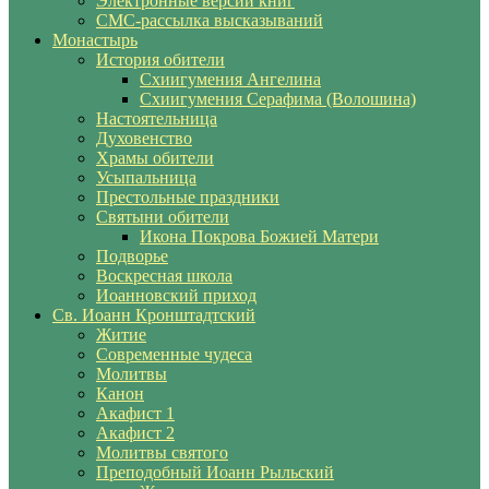
Электронные версии книг
СМС-рассылка высказываний
Монастырь
История обители
Схиигумения Ангелина
Схиигумения Серафима (Волошина)
Настоятельница
Духовенство
Храмы обители
Усыпальница
Престольные праздники
Святыни обители
Икона Покрова Божией Матери
Подворье
Воскресная школа
Иоанновский приход
Св. Иоанн Кронштадтский
Житие
Современные чудеса
Молитвы
Канон
Акафист 1
Акафист 2
Молитвы святого
Преподобный Иоанн Рыльский