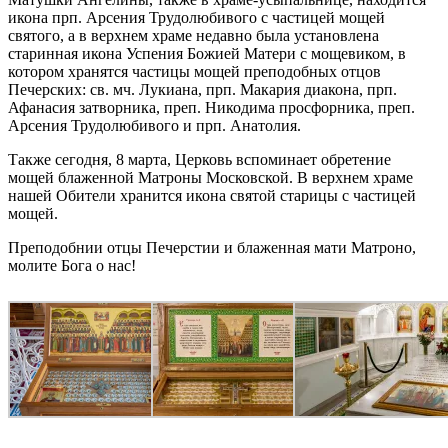
икона прп. Арсения Трудолюбивого с частицей мощей
святого, а в верхнем храме недавно была установлена
старинная икона Успения Божией Матери с мощевиком, в
котором хранятся частицы мощей преподобных отцов
Печерских: св. мч. Лукиана, прп. Макария диакона, прп.
Афанасия затворника, преп. Никодима просфорника, преп.
Арсения Трудолюбивого и прп. Анатолия.
Также сегодня, 8 марта, Церковь вспоминает обретение
мощей блаженной Матроны Московской. В верхнем храме
нашей Обители хранится икона святой старицы с частицей
мощей.
Преподобнии отцы Печерстии и блаженная мати Матроно,
молите Бога о нас!