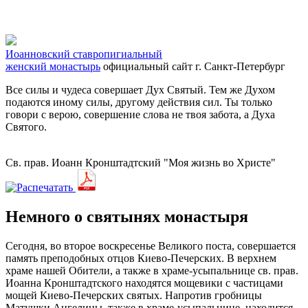
Иоанновский ставропигиальный
женский монастырь
официальный сайт
г. Санкт-Петербург
Все силы и чудеса совершает Дух Святый. Тем же Духом
подаются иному силы, другому действия сил. Ты только
говори с верою, совершение слова не твоя забота, а Духа
Святого.
Св. прав. Иоанн Кронштадтский "Моя жизнь во Христе"
Немного о святынях монастыря
Сегодня, во второе воскресенье Великого поста, совершается
память преподобных отцов Киево-Печерских. В верхнем
храме нашей Обители, а также в храме-усыпальнице св. прав.
Иоанна Кронштадтского находятся мощевики с частицами
мощей Киево-Печерских святых. Напротив гробницы
Матушки Ангелины, также в храме-усыпальнице, находится