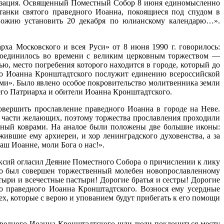
низация. Освященный Поместный Со­бор 8 июня единомысленно
танки святого праведного Иоанна, покоящиеся под спудом в
Божию установить 20 декабря по юлианскому календа­рю…».
ха Московского и всея Руси» от 8 июня 1990 г. говорилось:
соедини­лось во времени с великим церковным торжеством —
, место погребения которого нахо­дится в городе, который до
го Иоан­на Кронштадтского послужит единению всероссийской
нами». Было явлено особое покрови­тельство молитвенника земли
шего Патриарха и обители Иоанна Кронштадтского.
овершить прославление правед­ного Иоанна в городе на Неве.
час­ти желающих, поэтому торжества прославления прохо­дили
нный коврами. На аналое были поло­жены две большие иконы:
ившие ему архиереи, и хор ленинградского духовенства, а за
аш Иоанне, моли Бога о нас!».
сий огласил Деяние Поместно­го Собора о причислении к лику
ого был совершен торжественный молебен новопрославленному
ыри и всечестные пастыри! Дорогие братья и сестры! Дорогие
о правед­ного Иоанна Кронштадтского. Вознося ему усердные
тех, которые с верою и упованием будут прибегать к его помощи
раведного Иоанна Кронштадтского шли люди поклониться месту