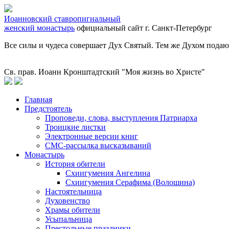
Иоанновский ставропигиальный
женский монастырь
официальный сайт
г. Санкт-Петербург
Все силы и чудеса совершает Дух Святый. Тем же Духом подаютс
Св. прав. Иоанн Кронштадтский "Моя жизнь во Христе"
Главная
Предстоятель
Проповеди, слова, выступления Патриарха
Троицкие листки
Электронные версии книг
СМС-рассылка высказываний
Монастырь
История обители
Схиигумения Ангелина
Схиигумения Серафима (Волошина)
Настоятельница
Духовенство
Храмы обители
Усыпальница
Престольные праздники