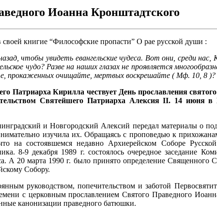
раведного Иоанна Кронштадтского
в своей книгие “Философские пропасти” О рае русской души :
назад, чтобы увидеть евангельские чудеса. Вот они, среди нас
ельское чудо? Разве на наших глазах не проявляется многообра
те, прокаженных очищайте, мертвых воскрешайте ( Мф. 10, 8 )?
го Патриарха Кирилла чествует День прославления святого 
тельством Святейшего Патриарха Алексия II. 14 июня в 
нинградский и Новгородский Алексий передал ма­териалы о п
внимательно изучила их. Обращаясь с проповедью к прихожана
 что на состоявшемся недавно Архиерейском Соборе Русско
ика. 8-9 декабря 1989 г. состоялось очередное заседание К
оса. А 20 марта 1990 г. было принято определение Священного 
йскому Собору.
оянным руководством, попечительством и за­ботой Первосвяти
времени с церковным прославлением Святого Праведного Иоанн
щенные канонизации праведного батюшки.