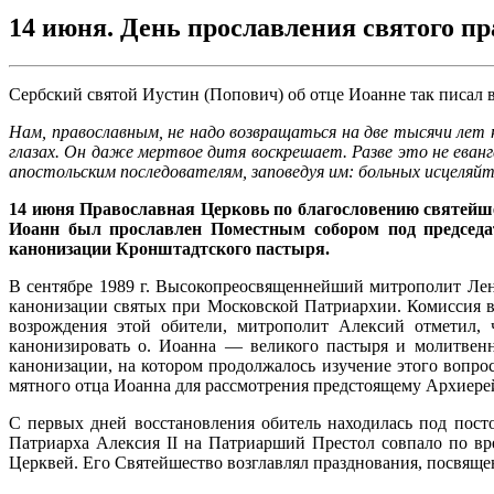
14 июня. День прославления святого п
Сербский святой Иустин (Попович) об отце Иоанне так писал 
Нам, православным, не надо возвращаться на две тысячи лет 
глазах. Он даже мертвое дитя воскрешает. Разве это не еванг
апостольским последователям, заповедуя им: больных исцеляй
14 июня Православная Церковь по благословению святейше
Иоанн был прославлен Поместным собором под председа
канонизации Кронштадтского пастыря.
В сен­тябре 1989 г. Высокопреосвященнейший митрополит Ле
канонизации святых при Мос­ковской Патриархии. Комиссия 
возрож­дения этой обители, митрополит Алексий отметил,
канонизировать о. Иоанна — великого пас­тыря и молитвенн
канонизации, на кото­ром продолжалось изучение этого вопр
мятного отца Иоанна для рассмотрения предстоящему Архиере
С первых дней восстановления обитель находилась под пост
Патриарха Алексия II на Патриарший Престол сов­пало по 
Церквей. Его Святейшество возглавлял празднования, посвя­