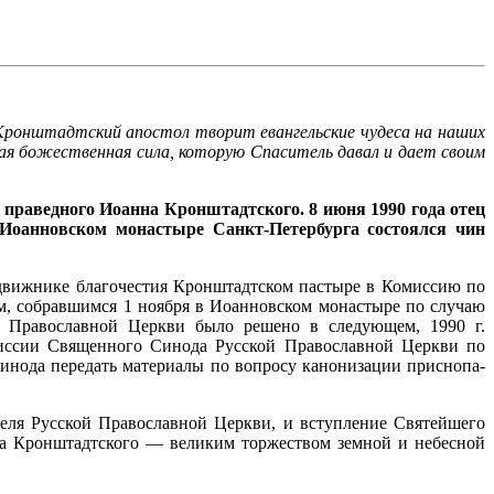
, Кронштадтский апостол творит евангельские чудеса на наших
зная божественная сила, которую Спаситель давал и дает своим
праведного Иоанна Кронштадтского. 8 июня 1990 года отец
Иоанновском монастыре Санкт-Петербурга состоялся чин
одвижнике благочестия Кронштадтском пастыре в Комиссию по
м, собравшимся 1 ноября в Иоанновском монастыре по случаю
й Православной Церкви было решено в следую­щем, 1990 г.
омиссии Священного Синода Рус­ской Православной Церкви по
Синода передать материалы по вопросу канонизации приснопа­
теля Русской Православной Церкви, и вступление Святейшего
а Кронштадтского — великим торже­ством земной и небесной