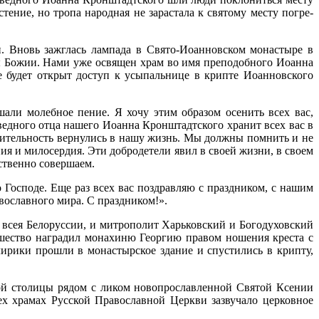
тение, но тропа народная не зарастала к святому месту погре­
 Вновь зажглась лампада в Свято-Иоанновском монастыре в
ы Божии. Нами уже освящен храм во имя преподобного Иоанна
 будет открыт доступ к усыпальнице в крипте Иоан­новского
али молебное пение. Я хочу этим об­разом осенить всех вас,
ведного отца нашего Иоанна Кронштадтского хранит всех вас в
ительность вернулись в нашу жизнь. Мы дол­жны помнить и не
ия и милосер­дия. Эти добродетели явил в своей жизни, в своем
ственно совершаем.
о Господе. Еще раз всех вас поздравляю с праздником, с нашим
вославного мира. С праздником!».
сея Белоруссии, и митрополит Харьковский и Богодуховский
шество наг­радил монахиню Георгию правом ношения креста с
ирики прошли в монастырское здание и спустились в крипту,
ной столицы рядом с ликом ново­прославленной Святой Ксении
ех храмах Русской Православной Церкви зазвучало церковное