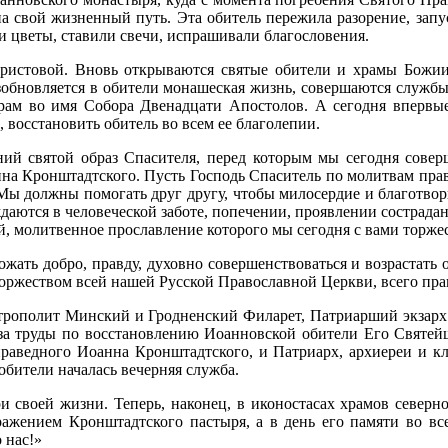
а свой жизненный путь. Эта обитель пережила разорение, запус
 цветы, ставили свечи, испрашивали благо­словения.
истовой. Вновь открываются святые обители и храмы Божии.
зобновляется в обители мо­нашеская жизнь, совершаются служб
храм во имя Собора Двенадцати Апостолов. А сегодня впер­вые
восстановить обитель во всем ее бла­голепии.
ний святой образ Спасителя, перед которым мы сегодня соверш
анна Кронштадтского. Пусть Господь Спаситель по молитвам пра
 Мы должны помогать друг другу, чтобы милосердие и благотвор
даются в человеческой заботе, попечении, проявлении сострадан
, молитвенное прославление которого мы сегодня с вами торже
жать добро, правду, духовно совершен­ствоваться и возрастать 
торже­ством всей нашей Русской Православной Церкви, всего пра
ополит Минский и Гродненский Филарет, Патриарший экзарх в
а труды по восста­новлению Иоанновской обители Его Святей
раведного Иоанна Кронштадтского, и Патриарх, архиереи и кл
бители началась вечер­няя служба.
 своей жизни. Теперь, наконец, в ико­ностасах храмов север
ажением Крон­штадтского пастыря, а в день его памяти во вс
 нас!»