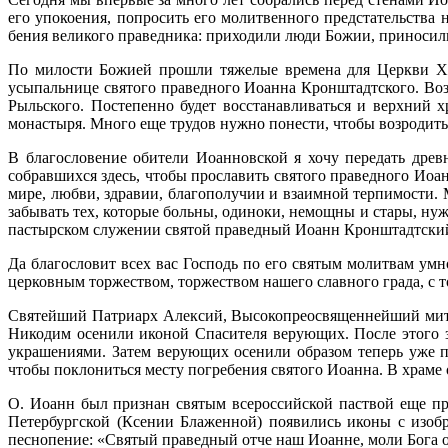
его упокоения, попросить его молитвенного предстательства н
бения великого праведника: приходили люди Божии, приносили
По милости Божией прошли тяжелые времена для Церкви Хр
усыпальнице святого праведного Иоанна Кронштадтского. Во
Рыльского. Постепенно будет восстанавливаться и верхний 
монастыря. Много еще трудов нужно понести, чтобы возродить, 
В благословение обители Иоанновской я хочу пере­дать древ
собравшихся здесь, чтобы про­славить святого праведного Ио
мире, любви, здравии, благополучии и взаимной терпимости.
забывать тех, которые больны, оди­ноки, немощны и стары, нуж
пас­тырском служении святой праведный Иоанн Кронштадт­ский
Да благословит всех вас Господь по его святым молитвам умно
церковным тор­жеством, торжеством нашего славного града, с 
Святейший Патриарх Алексий, Высокопреосвященнейший митр
Никодим осенили иконой Спасителя верующих. После этого з
украшениями. Затем верующих осенили образом теперь уже п
чтобы поклониться месту погребения святого Иоанна. В храме о
О. Иоанн был признан святым всероссийской паствой еще при
Петербургской (Ксении Блаженной) появились иконы с изобр
песнопение: «Святый праведный отче наш Иоанне, моли Бога о