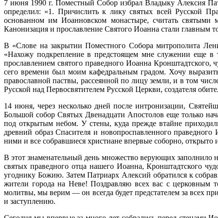
7 июня 1990 г. Поместный Собор избрал Владыку Алексия Па
определил: «1. Причислить к лику святых всей Русской Пр
основанном им Иоанновском монастыре, считать святыми м
Канонизация и прославление Святого Иоанна стали главным т
В «Слове на закрытии Поместного Собора митро­полита Лени
«Нахожу подкрепление в предстоящем мне служении еще в т
прославлением святого праведного Иоанна Кронштадт­ского, ч
сего времени был моим кафедральным градом. Хочу выразить
православной паствы, рассеянной по лицу земли, и в том числе
Русской над Первосвя­тителем Русской Церкви, создателя обит
14 июня, через несколько дней после интрони­зации, Святей
Большой собор Святых Двенадцати Апостолов еще только нача
под открытым небом. У стены, куда прежде втайне приходил
древний образ Спасителя и новопроспавленного праведного И
ними и все собравшиеся христиане впервые соборно, откры­то 
В этот знаменательный день множество верующих заполнило н
святых праведного отца нашего Иоанна, Кронштадтского чуд
угоднику Божию. Затем Патриарх Алексий обратился к собрав
жители города на Неве! Поздравляю всех вас с церковным т
молитвы, мы верим — он всегда будет предстателем за всех при
и заступлению.
Сегодня мы впервые за много лет собрались перед стенами И