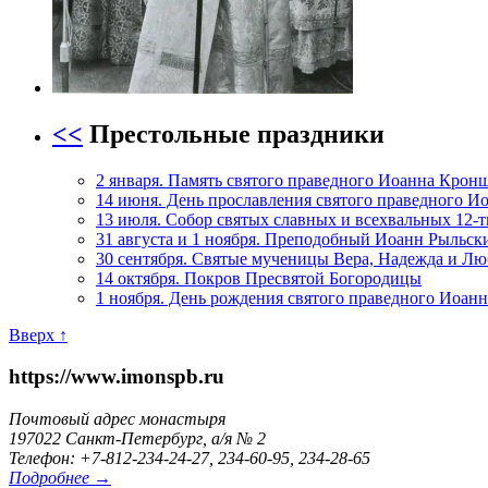
<<
Престольные праздники
2 января. Память святого праведного Иоанна Крон
14 июня. День прославления святого праведного И
13 июля. Собор святых славных и всехвальных 12-
31 августа и 1 ноября. Преподобный Иоанн Рыльск
30 сентября. Святые мученицы Вера, Надежда и Лю
14 октября. Покров Пресвятой Богородицы
1 ноября. День рождения святого праведного Иоан
Вверх ↑
https://www.imonspb.ru
Почтовый адрес монастыря
197022 Санкт-Петербург, а/я № 2
Телефон: +7-812-234-24-27, 234-60-95, 234-28-65
Подробнее →