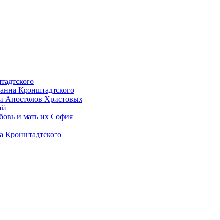
штадтского
оанна Кронштадтского
ти Апостолов Христовых
ий
бовь и мать их София
на Кронштадтского