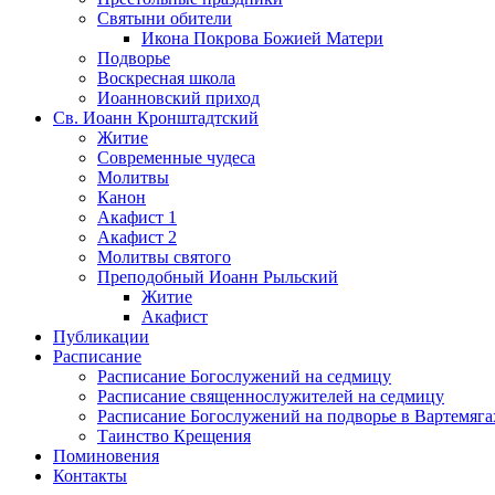
Святыни обители
Икона Покрова Божией Матери
Подворье
Воскресная школа
Иоанновский приход
Св. Иоанн Кронштадтский
Житие
Современные чудеса
Молитвы
Канон
Акафист 1
Акафист 2
Молитвы святого
Преподобный Иоанн Рыльский
Житие
Акафист
Публикации
Расписание
Расписание Богослужений на седмицу
Расписание священнослужителей на седмицу
Расписание Богослужений на подворье в Вартемяга
Таинство Крещения
Поминовения
Контакты