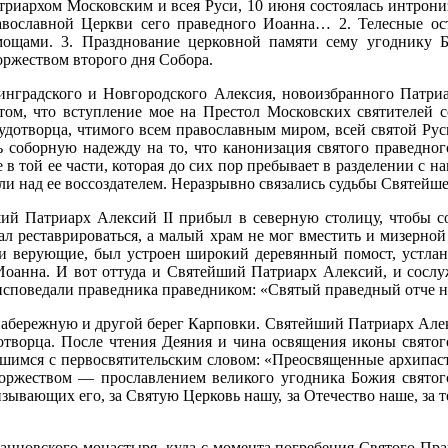
триархом Московским и всея Руси, 10 июня состоялась интро
авославной Церкви сего праведного Иоанна… 2. Телесные ос
ощами. 3. Празднование церковной памяти сему угоднику 
оржеством второго дня Собора.
нградского и Новгородского Алексия, но­воизбранного Патриар
ом, что вступле­ние мое на Престол Московских святителей 
удотворца, чтимого всем православным миром, всей святой Русью
 соборную на­дежду на то, что канонизация святого праведно
 в той ее части, которая до сих пор пребывает в разделении с 
ели над ее воссоздателем. Неразрывно связались судьбы Святей
ший Патриарх Алексий II прибыл в север­ную столицу, чтобы с
л реставрироваться, а малый храм не мог вместить и мизерной 
и верующие, был устроен широкий деревян­ный помост, устла
оанна. И вот оттуда и Святейший Патриарх Алексий, и сослуж
исповедали праведника праведником: «Святый пра­ведный отче н
абережную и другой берег Карповки. Свя­тейший Патриарх Алек
отворца. Пос­ле чтения Деяния и чина освящения иконы свят
шимся с первосвятительским словом: «Преосвя­щенные архипаст
оржеством — про­славлением великого угодника Божия святог
зывающих его, за Святую Церковь нашу, за Оте­чество наше, за 
оанновского монастыря, куда с момента по­гребения Святого П