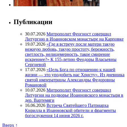
Публикации
30.07.2026
Митрополит Феогност совершил
Литургию в Иоанновском монастыре на Карповке
19.07.2026
«Где я встречу после матери такую
нежную любовь, такую простоту, бережность,
светлость, нелицемерность, такое смирение
искреннее?» К 155-летию Феодоры Власьевны
Сергиевой
17.07.2026
«Цель Бога по отношению к нашей
жизни — это уподобить нас Христу». Из дневника
святой императрицы Александры Федоровны
Романовой
10.07.2026
Митрополит Феогност совершил
Литургии на подворье Иоанновского монастыря в
дер. Вартемяги
16.06.2026
Встреча Святейшего Патриарха
Кирилла в Иоанновской обители и фрагменты
богослужения 14 июня 2026 г.
Вверх ↑