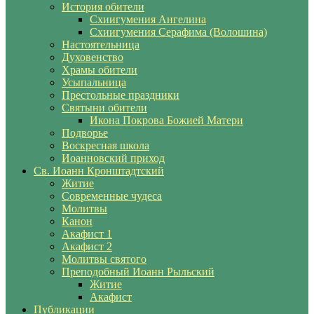
История обители
Схиигумения Ангелина
Схиигумения Серафима (Волошина)
Настоятельница
Духовенство
Храмы обители
Усыпальница
Престольные праздники
Святыни обители
Икона Покрова Божией Матери
Подворье
Воскресная школа
Иоанновский приход
Св. Иоанн Кронштадтский
Житие
Современные чудеса
Молитвы
Канон
Акафист 1
Акафист 2
Молитвы святого
Преподобный Иоанн Рыльский
Житие
Акафист
Публикации