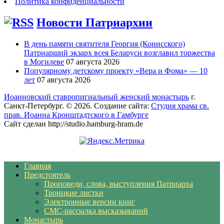
Политика конфиденциальности
Новости Патриархии
В день памяти святителя Георгия (Конисского)
Патриарший экзарх всея Беларуси возглавил торжества
в Могилеве
07 августа 2026
Популярному детскому проекту «Вера и Фома» — 10
лет
07 августа 2026
Иоанновский ставропигиальный женский монастырь
г.
Санкт-Петербург. © 2026. Создание сайта:
Студия храма св.
прав. Иоанна Кронштадтского в Гамбурге
Сайт сделан http://studio.hamburg-hram.de
Главная
Предстоятель
Проповеди, слова, выступления Патриарха
Троицкие листки
Электронные версии книг
СМС-рассылка высказываний
Монастырь