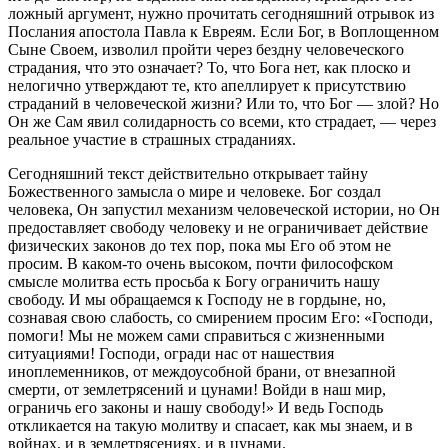
ложный аргумент, нужно прочитать сегодняшний отрывок из
Послания апостола Павла к Евреям. Если Бог, в Воплощенном
Сыне Своем, изволил пройти через бездну человеческого
страдания, что это означает? То, что Бога нет, как плоско и
нелогично утверждают те, кто апеллирует к присутствию
страданий в человеческой жизни? Или то, что Бог — злой? Но
Он же Сам явил солидарность со всеми, кто страдает, — через
реальное участие в страшных страданиях.
Сегодняшний текст действительно открывает тайну
Божественного замысла о мире и человеке. Бог создал
человека, Он запустил механизм человеческой истории, но Он
предоставляет свободу человеку и не ограничивает действие
физических законов до тех пор, пока мы Его об этом не
просим. В каком-то очень высоком, почти философском
смысле молитва есть просьба к Богу ограничить нашу
свободу. И мы обращаемся к Господу не в гордыне, но,
сознавая свою слабость, со смирением просим Его: «Господи,
помоги! Мы не можем сами справиться с жизненными
ситуациями! Господи, огради нас от нашествия
иноплеменников, от междоусобной брани, от внезапной
смерти, от землетрясений и цунами! Войди в наш мир,
ограничь его законы и нашу свободу!» И ведь Господь
откликается на такую молитву и спасает, как мы знаем, и в
войнах, и в землетрясениях, и в цунами.