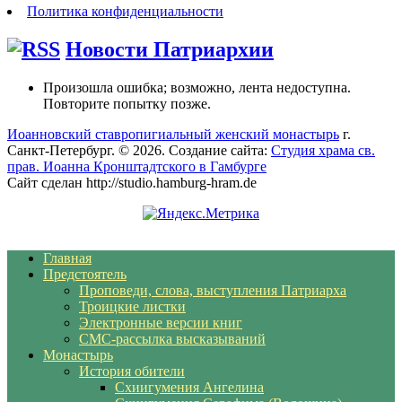
Политика конфиденциальности
Новости Патриархии
Произошла ошибка; возможно, лента недоступна.
Повторите попытку позже.
Иоанновский ставропигиальный женский монастырь
г.
Санкт-Петербург. © 2026. Создание сайта:
Студия храма св.
прав. Иоанна Кронштадтского в Гамбурге
Сайт сделан http://studio.hamburg-hram.de
Главная
Предстоятель
Проповеди, слова, выступления Патриарха
Троицкие листки
Электронные версии книг
СМС-рассылка высказываний
Монастырь
История обители
Схиигумения Ангелина