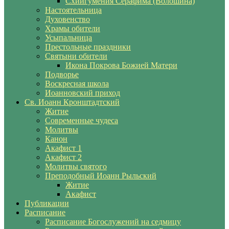
Схиигумения Серафима (Волошина)
Настоятельница
Духовенство
Храмы обители
Усыпальница
Престольные праздники
Святыни обители
Икона Покрова Божией Матери
Подворье
Воскресная школа
Иоанновский приход
Св. Иоанн Кронштадтский
Житие
Современные чудеса
Молитвы
Канон
Акафист 1
Акафист 2
Молитвы святого
Преподобный Иоанн Рыльский
Житие
Акафист
Публикации
Расписание
Расписание Богослужений на седмицу