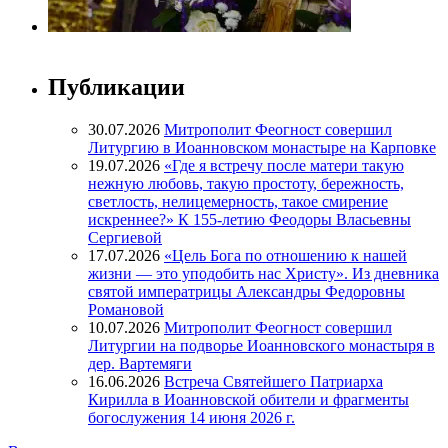
Публикации
30.07.2026
Митрополит Феогност совершил
Литургию в Иоанновском монастыре на Карповке
19.07.2026
«Где я встречу после матери такую
нежную любовь, такую простоту, бережность,
светлость, нелицемерность, такое смирение
искреннее?» К 155-летию Феодоры Власьевны
Сергиевой
17.07.2026
«Цель Бога по отношению к нашей
жизни — это уподобить нас Христу». Из дневника
святой императрицы Александры Федоровны
Романовой
10.07.2026
Митрополит Феогност совершил
Литургии на подворье Иоанновского монастыря в
дер. Вартемяги
16.06.2026
Встреча Святейшего Патриарха
Кирилла в Иоанновской обители и фрагменты
богослужения 14 июня 2026 г.