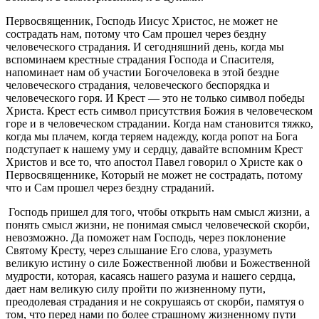
Первосвященник, Господь Иисус Христос, не может не
сострадать нам, потому что Сам прошел через бездну
человеческого страдания. И сегодняшний день, когда мы
вспоминаем крестные страдания Господа и Спасителя,
напоминает нам об участии Богочеловека в этой бездне
человеческого страдания, человеческого беспорядка и
человеческого горя. И Крест — это не только символ победы
Христа. Крест есть символ присутствия Божия в человеческом
горе и в человеческом страдании. Когда нам становится тяжко,
когда мы плачем, когда теряем надежду, когда ропот на Бога
подступает к нашему уму и сердцу, давайте вспомним Крест
Христов и все то, что апостол Павел говорил о Христе как о
Первосвященнике, Который не может не сострадать, потому
что и Сам прошел через бездну страданий.
Господь пришел для того, чтобы открыть нам смысл жизни, а
понять смысл жизни, не понимая смысл человеческой скорби,
невозможно. Да поможет нам Господь, через поклонение
Святому Кресту, через слышание Его слова, уразуметь
великую истину о силе Божественной любви и Божественной
мудрости, которая, касаясь нашего разума и нашего сердца,
дает нам великую силу пройти по жизненному пути,
преодолевая страдания и не сокрушаясь от скорби, памятуя о
том, что перед нами по более страшному жизненному пути