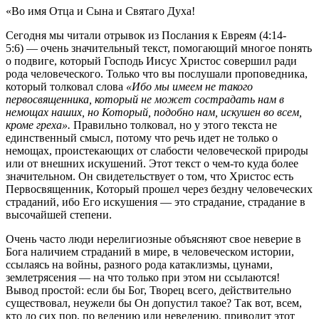
«Во имя Отца и Сына и Святаго Духа!
Сегодня мы читали отрывок из Послания к Евреям (4:14-
5:6) — очень значительный текст, помогающий многое понять
о подвиге, который Господь Иисус Христос совершил ради
рода человеческого. Только что вы послушали проповедника,
который толковал слова
«Ибо мы имеем не такого
первосвященника, который не может сострадать нам в
немощах наших, но Который, подобно нам, искушен во всем,
кроме греха».
Правильно толковал, но у этого текста не
единственный смысл, потому что речь идет не только о
немощах, проистекающих от слабости человеческой природы
или от внешних искушений. Этот текст о чем-то куда более
значительном. Он свидетельствует о том, что Христос есть
Первосвященник, Который прошел через бездну человеческих
страданий, ибо Его искушения — это страдание, страдание в
высочайшей степени.
Очень часто люди нерелигиозные объясняют свое неверие в
Бога наличием страданий в мире, в человеческом истории,
ссылаясь на войны, разного рода катаклизмы, цунами,
землетрясения — на что только при этом ни ссылаются!
Вывод простой: если бы Бог, Творец всего, действительно
существовал, неужели бы Он допустил такое? Так вот, всем,
кто до сих пор, по ведению или неведению, приводит этот