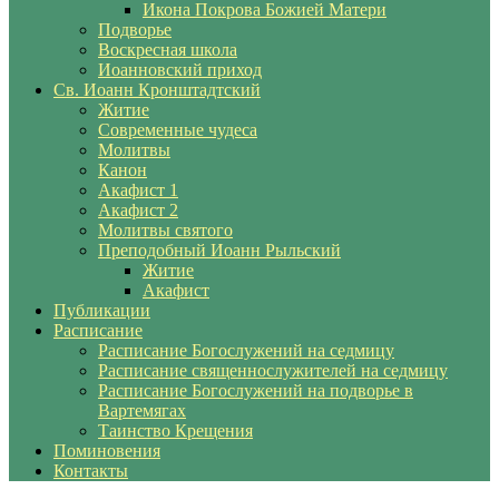
Икона Покрова Божией Матери
Подворье
Воскресная школа
Иоанновский приход
Св. Иоанн Кронштадтский
Житие
Современные чудеса
Молитвы
Канон
Акафист 1
Акафист 2
Молитвы святого
Преподобный Иоанн Рыльский
Житие
Акафист
Публикации
Расписание
Расписание Богослужений на седмицу
Расписание священнослужителей на седмицу
Расписание Богослужений на подворье в
Вартемягах
Таинство Крещения
Поминовения
Контакты