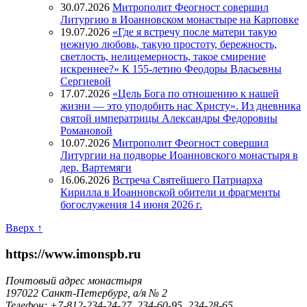
30.07.2026
Митрополит Феогност совершил
Литургию в Иоанновском монастыре на Карповке
19.07.2026
«Где я встречу после матери такую
нежную любовь, такую простоту, бережность,
светлость, нелицемерность, такое смирение
искреннее?» К 155-летию Феодоры Власьевны
Сергиевой
17.07.2026
«Цель Бога по отношению к нашей
жизни — это уподобить нас Христу». Из дневника
святой императрицы Александры Федоровны
Романовой
10.07.2026
Митрополит Феогност совершил
Литургии на подворье Иоанновского монастыря в
дер. Вартемяги
16.06.2026
Встреча Святейшего Патриарха
Кирилла в Иоанновской обители и фрагменты
богослужения 14 июня 2026 г.
Вверх ↑
https://www.imonspb.ru
Почтовый адрес монастыря
197022 Санкт-Петербург, а/я № 2
Телефон: +7-812-234-24-27, 234-60-95, 234-28-65