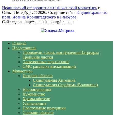
Иоанновский ставропигиальный женский монастырь
г.
Санкт-Петербург. © 2026. Создание сайта:
Студия храма св.
прав. Иоанна Кронштадтского в Гамбурге
Сайт сделан http://studio.hamburg-hram.de
Главная
Предстоятель
Проповеди, слова, выступления Патриарха
Троицкие листки
Электронные версии книг
СМС-рассылка высказываний
Монастырь
История обители
Схиигумения Ангелина
Схиигумения Серафима (Волошина)
Настоятельница
Духовенство
Храмы обители
Усыпальница
Престольные праздники
Святыни обители