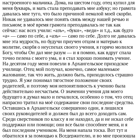
настроенного мальчика. Дома, на шестом году, отец купил для
меня букварь, и мать стала преподавать мне азбуку; но грамота
давалась мне туго, что было причиной немалой моей скорби.
Никак не удавалось мне понять связь между нашей речью и
письмом; в моё время грамота преподавалась не так как
сейчас: нас всех учили: «азъ», «буки», «веди» и т.д., как будто
«а» — само по себе, а «азъ» — само по себе. Долго не давалась
мне эта мудрость, но будучи приучен отцом и матерью к
молитве, скорбя о неуспехах своего учения, я горячо молился
Богу, чтобы Он дал мне разум — и я помню, как вдруг спала
точно пелена с моего ума, и я стал хорошо понимать учение.
На десятом году меня повезли в Архангельское приходское
училище. Отец мой получал, конечно, самое маленькое
жалование, так что жить, должно быть, приходилось страшно
трудно. Я уже понимал тягостное положение своих
родителей, и поэтому моя непонятливость к учению была
действительно несчастьем. О значении учения для моего
будущего я думал мало и печалился, особенно о том, что отец
напрасно тратил на моё содержание свои последние средства.
Оставшись в Архангельске совершенно один, я лишился
своих руководителей и должен был до всего доходить сам.
Среди сверстников по классу я не находил, да и не искал себе
поддержки или помощи; они все были способнее меня, и я
был последним учеником. На меня напала тоска. Вот тут и
обратился я за помощью к Вседержителю, и во мне произошла