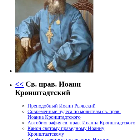
<<
Св. прав. Иоанн
Кронштадтский
Преподобный Иоанн Рыльский
Современные чудеса по молитвам св. прав.
Иоанна Кронштадтского
Автобиография св. прав. Иоанна Кронштадтского
Канон святому праведному Иоанну
Кронштадтскому
Акафист святому праведному Иоанну