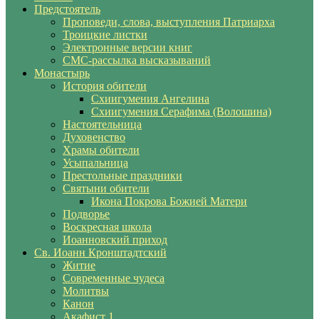
Предстоятель
Проповеди, слова, выступления Патриарха
Троицкие листки
Электронные версии книг
СМС-рассылка высказываний
Монастырь
История обители
Схиигумения Ангелина
Схиигумения Серафима (Волошина)
Настоятельница
Духовенство
Храмы обители
Усыпальница
Престольные праздники
Святыни обители
Икона Покрова Божией Матери
Подворье
Воскресная школа
Иоанновский приход
Св. Иоанн Кронштадтский
Житие
Современные чудеса
Молитвы
Канон
Акафист 1