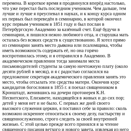
перемена. В короткое время я продвинулся вперёд настолько,
что уже перестал быть последним учеником. Чем дальше, тем
лучше и лучше я преуспевал в науках, и к концу курса одним
их первых был переведён в семинарию, в которой окончил
курс первым учеником в 1851 году и был послан в
Петербургскую Академию за казённый счет. Ещё будучи в
семинарии, я лишился нежно любимого отца, и старушка мать
осталась без всяких средств к существованию. Я хотел прямо
из семинарии занять место дьякона или псаломщика, чтобы
иметь возможность содержать её, но она горячо
воспротивилась этому, и я отправился в Академию. В
академическом правлении тогда занимали места
письмоводителей студенты за самую ничтожную плату (около
десяти рублей в месяц), и я с радостью согласился на
предложение секретаря академического правления занять это
место, чтобы отсылать эти средства матери. Окончив курс
кандидатов богословия в 1855 г. я поехал священником в
Кронштадт, женившись на дочери протоиерея К.Н.
Несвитского, Елизавете, находящейся в живых и до сих пор;
детей у меня нет и не было. С первых же дней своего
высокого служения церкви, я поставил себе за правило: сколь
возможно искреннее относиться к своему делу, пастырству и
священнослужению, строго следить за своей внутренней
жизнью. С этой целью прежде всего принялся я за чтение
священного писания ветхого и нового завета, извлекая из него