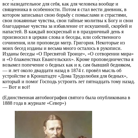
все назидательное для себя, как для человека вообще и
священника в особенности. Потом я стал вести дневник, в
котором записывал свою борьбу с помыслами и страстями,
свои покаянные чувства, свои тайные молитвы к Богу и свои
благодарные чувства за избавление от искушений, скорбей и
напастей. В каждый воскресный и в праздничный день я
произносил в церкви слова и беседы, или собственного
сочинения, или проповеди митр. Григория. Некоторые из
моих бесед изданы и весьма много осталось в рукописи.
Изданы беседы «О Пресвятой Троице», «О сотворении мира»
и «О блаженствах Евангельских». Кроме проповедничества я
возымел попечение о бедных как и я, сам бывший бедняком,
— и лет около двадцати назад в 1874 г. провёл мысль об
устройстве в Кронштадте «Дома Трудолюбия для бедных»,
который и помог Господь устроить лет пятнадцать тому назад.
— Вот и всё!
(Единственная автобиография святого была опубликована в
1888 года в журнале «Север»)