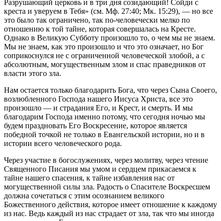
Разрушающий церковь и в три дня созидающий! Сойди с
креста и уверуем в Тебя» (см. Мф. 27:40; Мк. 15:29), — но все
это было так ограничено, так по-человечески мелко по
отношению к той тайне, которая совершалась на Кресте.
Однако в Великую Субботу произошло то, о чем мы не знаем.
Мы не знаем, как это произошло и что это означает, но Бог
соприкоснулся не с ограниченной человеческой злобой, а с
абсолютным, могущественным злом и спас праведников от
власти этого зла.
Нам остается только благодарить Бога, что через Сына Своего,
возлюбленного Господа нашего Иисуса Христа, все это
произошло — и страдания Его, и Крест, и смерть. И мы
благодарим Господа именно потому, что сегодня ночью мы
будем праздновать Его Воскресение, которое является
победной точкой не только в Евангельской истории, но и в
истории всего человеческого рода.
Через участие в богослужениях, через молитву, через чтение
Священного Писания мы умом и сердцем прикасаемся к
тайне нашего спасения, к тайне избавления нас от
могущественной силы зла. Радость о Спасителе Воскресшем
должна сочетаться с этим осознанием великого
Божественного действия, которое имеет отношение к каждому
из нас. Ведь каждый из нас страдает от зла, так что мы иногда