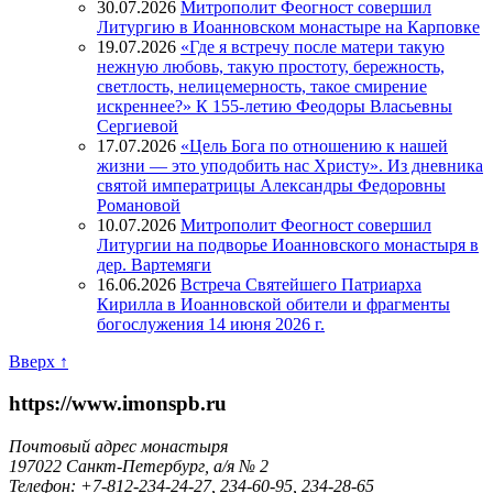
30.07.2026
Митрополит Феогност совершил
Литургию в Иоанновском монастыре на Карповке
19.07.2026
«Где я встречу после матери такую
нежную любовь, такую простоту, бережность,
светлость, нелицемерность, такое смирение
искреннее?» К 155-летию Феодоры Власьевны
Сергиевой
17.07.2026
«Цель Бога по отношению к нашей
жизни — это уподобить нас Христу». Из дневника
святой императрицы Александры Федоровны
Романовой
10.07.2026
Митрополит Феогност совершил
Литургии на подворье Иоанновского монастыря в
дер. Вартемяги
16.06.2026
Встреча Святейшего Патриарха
Кирилла в Иоанновской обители и фрагменты
богослужения 14 июня 2026 г.
Вверх ↑
https://www.imonspb.ru
Почтовый адрес монастыря
197022 Санкт-Петербург, а/я № 2
Телефон: +7-812-234-24-27, 234-60-95, 234-28-65