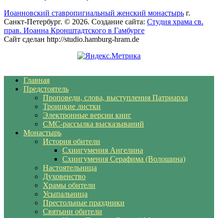
Иоанновский ставропигиальный женский монастырь
г.
Санкт-Петербург. © 2026. Создание сайта:
Студия храма св.
прав. Иоанна Кронштадтского в Гамбурге
Сайт сделан http://studio.hamburg-hram.de
Главная
Предстоятель
Проповеди, слова, выступления Патриарха
Троицкие листки
Электронные версии книг
СМС-рассылка высказываний
Монастырь
История обители
Схиигумения Ангелина
Схиигумения Серафима (Волошина)
Настоятельница
Духовенство
Храмы обители
Усыпальница
Престольные праздники
Святыни обители