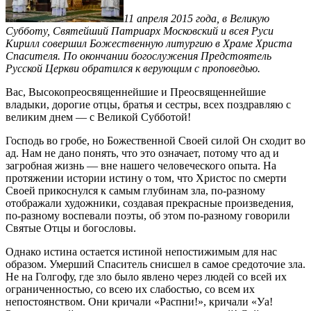
11 апреля 2015 года, в Великую
Субботу, Святейший Патриарх Московский и всея Руси
Кирилл совершил Божественную литургию в Храме Христа
Спасителя. По окончании богослужения Предстоятель
Русской Церкви обратился к верующим с проповедью.
Вас, Высокопреосвященнейшие и Преосвященнейшие
владыки, дорогие отцы, братья и сестры, всех поздравляю с
великим днем — с Великой Субботой!
Господь во гробе, но Божественной Своей силой Он сходит во
ад. Нам не дано понять, что это означает, потому что ад и
загробная жизнь — вне нашего человеческого опыта. На
протяжении истории истину о том, что Христос по смерти
Своей прикоснулся к самым глубинам зла, по-разному
отображали художники, создавая прекрасные произведения,
по-разному воспевали поэты, об этом по-разному говорили
Святые Отцы и богословы.
Однако истина остается истиной непостижимым для нас
образом. Умерший Спаситель снисшел в самое средоточие зла.
Не на Голгофу, где зло было явлено через людей со всей их
ограниченностью, со всею их слабостью, со всем их
непостоянством. Они кричали «Распни!», кричали «Уа!