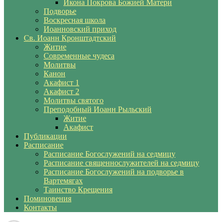
Икона Покрова Божией Матери
Подворье
Воскресная школа
Иоанновский приход
Св. Иоанн Кронштадтский
Житие
Современные чудеса
Молитвы
Канон
Акафист 1
Акафист 2
Молитвы святого
Преподобный Иоанн Рыльский
Житие
Акафист
Публикации
Расписание
Расписание Богослужений на седмицу
Расписание священнослужителей на седмицу
Расписание Богослужений на подворье в
Вартемягах
Таинство Крещения
Поминовения
Контакты