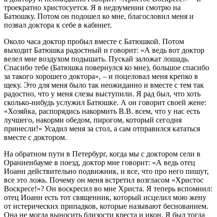
троекратно христосуется. Я в недоумении смотрю на
Батюшку. Потом он подошел ко мне, благословил меня и
позвал доктора к себе в кабинет.
Около часа доктор пробыл вместе с Батюшкой. Потом
выходит Батюшка радостный и говорит: «А ведь вот доктор
велел мне воздухом подышать. Пускай заложат лошадь.
Спасибо тебе (Батюшка повернулся ко мне), большое спасибо
за такого хорошего доктора», – и поцеловал меня крепко в
щеку. Это для меня было так неожиданно и вместе с тем так
радостно, что у меня слезы выступили. Я рад был, что хоть
сколько-нибудь услужил Батюшке. А он говорит своей жене:
«Хозяйка, распорядись накормить В.В. всем, что у нас есть
лучшего, накорми обедом, пирогом, который сегодня
принесли!» Усадил меня за стол, а сам отправился кататься
вместе с доктором.
На обратном пути в Петербург, когда мы с доктором сели в
Ораниенбауме в поезд, доктор мне говорит: «А ведь отец
Иоанн действительно подвижник, и все, что про него пишут,
все это ложь. Почему он меня встретил возгласом «Христос
Воскресе!»? Он воскресил во мне Христа. Я теперь вспомнил:
отец Иоанн есть тот священник, который исцелил мою жену
от истерических припадков, которые называют беснованием.
Она не могла выносить близости креста и икон. Я был тогда