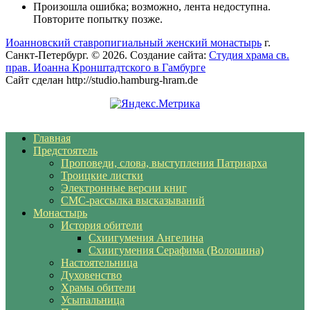
Произошла ошибка; возможно, лента недоступна.
Повторите попытку позже.
Иоанновский ставропигиальный женский монастырь
г.
Санкт-Петербург. © 2026. Создание сайта:
Студия храма св.
прав. Иоанна Кронштадтского в Гамбурге
Сайт сделан http://studio.hamburg-hram.de
Главная
Предстоятель
Проповеди, слова, выступления Патриарха
Троицкие листки
Электронные версии книг
СМС-рассылка высказываний
Монастырь
История обители
Схиигумения Ангелина
Схиигумения Серафима (Волошина)
Настоятельница
Духовенство
Храмы обители
Усыпальница