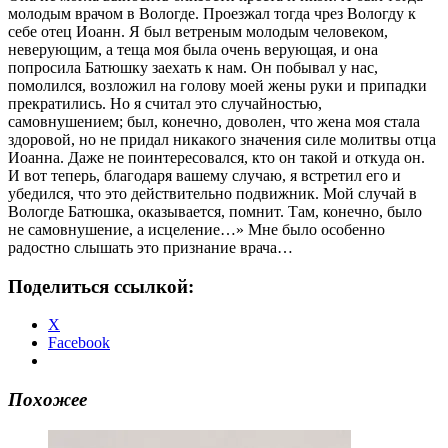
молодым врачом в Вологде. Проезжал тогда чрез Вологду к
себе отец Иоанн. Я был ветреным молодым человеком,
неверующим, а теща моя была очень верующая, и она
попросила Батюшку заехать к нам. Он побывал у нас,
помолился, возложил на голову моей жены руки и припадки
прекратились. Но я считал это случайностью,
самовнушением; был, конечно, доволен, что жена моя стала
здоровой, но не придал никакого значения силе молитвы отца
Иоанна. Даже не поинтересовался, кто он такой и откуда он.
И вот теперь, благодаря вашему случаю, я встретил его и
убедился, что это действительно подвижник. Мой случай в
Вологде Батюшка, оказывается, помнит. Там, конечно, было
не самовнушение, а исцеление…» Мне было особенно
радостно слышать это признание врача…
Поделиться ссылкой:
X
Facebook
Похожее