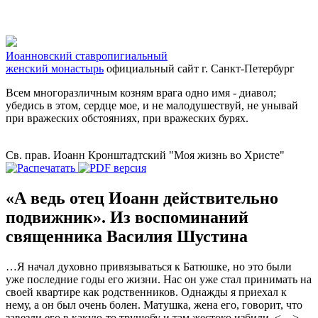
Иоанновский ставропигиальный
женский монастырь
официальный сайт
г. Санкт-Петербург
Всем многоразличным козням врага одно имя - диавол;
убедись в этом, сердце мое, и не малодушествуй, не унывай
при вражеских обстояниях, при вражеских бурях.
Св. прав. Иоанн Кронштадтский "Моя жизнь во Христе"
«А ведь отец Иоанн действительно
подвижник». Из воспоминаний
священника Василия Шустина
…Я начал духовно привязываться к Батюшке, но это были
уже последние годы его жизни. Нас он уже стал принимать на
своей квартире как родственников. Однажды я приехал к
нему, а он был очень болен. Матушка, жена его, говорит, что
завезли его в какую-то трущобу и там жестоко избили. <…>