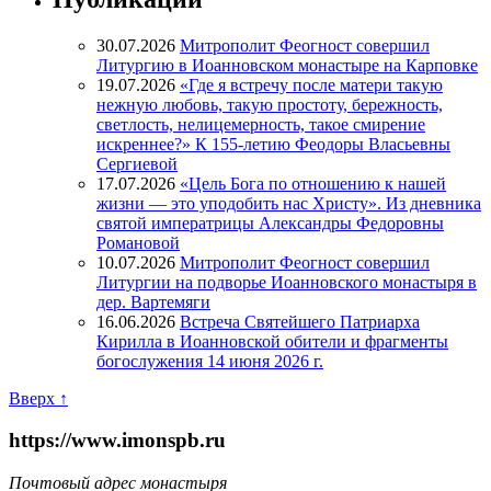
30.07.2026
Митрополит Феогност совершил
Литургию в Иоанновском монастыре на Карповке
19.07.2026
«Где я встречу после матери такую
нежную любовь, такую простоту, бережность,
светлость, нелицемерность, такое смирение
искреннее?» К 155-летию Феодоры Власьевны
Сергиевой
17.07.2026
«Цель Бога по отношению к нашей
жизни — это уподобить нас Христу». Из дневника
святой императрицы Александры Федоровны
Романовой
10.07.2026
Митрополит Феогност совершил
Литургии на подворье Иоанновского монастыря в
дер. Вартемяги
16.06.2026
Встреча Святейшего Патриарха
Кирилла в Иоанновской обители и фрагменты
богослужения 14 июня 2026 г.
Вверх ↑
https://www.imonspb.ru
Почтовый адрес монастыря