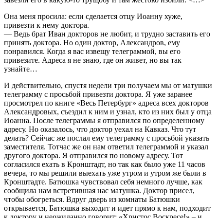
Она меня просила: если сделается отцу Иоанну хуже,
привезти к нему доктора.
— Ведь брат Иван докторов не любит, и трудно заставить его
принять доктора. Но один доктор, Александров, ему
понравился. Когда я вас извещу телеграммой, вы его
привезите. Адреса я не знаю, где он живет, но вы так
узнайте…
И действительно, спустя недели три получаем мы от матушки
телеграмму с просьбой привезти доктора. Я уже заранее
просмотрел по книге «Весь Петербург» адреса всех докторов
Александровых, съездил к ним и узнал, кто из них был у отца
Иоанна. После телеграммы я отправился по определенному
адресу. Но оказалось, что доктор уехал на Кавказ. Что тут
делать? Сейчас же послал ему телеграмму с просьбой указать
заместителя. Тотчас же он нам ответил телеграммой и указал
другого доктора. Я отправился по новому адресу. Тот
согласился ехать в Кронштадт, но так как было уже 11 часов
вечера, то мы решили выехать уже утром и утром же были в
Кронштадте. Батюшка чувствовал себя немного лучше, как
сообщила нам встретившая нас матушка. Доктор присел,
чтобы обогреться. Вдруг дверь из комнаты Батюшки
открывается, Батюшка выходит и идет прямо к нам, подходит
к доктору и неожиданно говорит: «Христос Воскресе!» – и