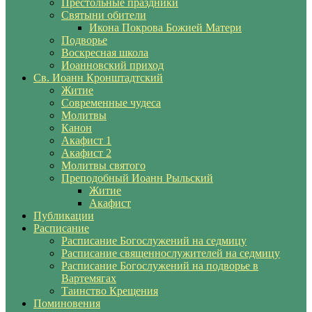
Престольные праздники
Святыни обители
Икона Покрова Божией Матери
Подворье
Воскресная школа
Иоанновский приход
Св. Иоанн Кронштадтский
Житие
Современные чудеса
Молитвы
Канон
Акафист 1
Акафист 2
Молитвы святого
Преподобный Иоанн Рыльский
Житие
Акафист
Публикации
Расписание
Расписание Богослужений на седмицу
Расписание священнослужителей на седмицу
Расписание Богослужений на подворье в
Вартемягах
Таинство Крещения
Поминовения