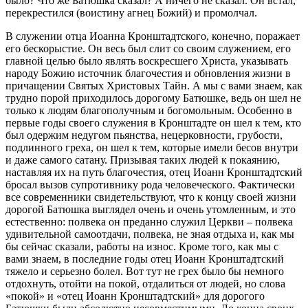
было? Что же Батюшка сказал? А ничего не сказал. Он встал,
перекрестился (воистину агнец Божий) и промолчал.
В служении отца Иоанна Кронштадтского, конечно, поражает
его бескорыстие. Он весь был слит со своим служением, его
главной целью было являть воскресшего Христа, указывать
народу Божию источник благочестия и обновления жизни в
причащении Святых Христовых Тайн. А мы с вами знаем, как
трудно порой приходилось дорогому Батюшке, ведь он шел не
только к людям благополучным и богомольным. Особенно в
первые годы своего служения в Кронштадте он шел к тем, кто
был одержим недугом пьянства, нецерковности, грубости,
подлинного греха, он шел к тем, которые имели бесов внутри
и даже самого сатану. Призывая таких людей к покаянию,
наставляя их на путь благочестия, отец Иоанн Кронштадтский
бросал вызов супротивнику рода человеческого. Фактически
все современники свидетельствуют, что к концу своей жизни
дорогой Батюшка выглядел очень и очень утомленным, и это
естественно: полвека он преданно служил Церкви – полвека
удивительной самоотдачи, полвека, не зная отдыха и, как мы
бы сейчас сказали, работы на износ. Кроме того, как мы с
вами знаем, в последние годы отец Иоанн Кронштадтский
тяжело и серьезно болел. Вот тут не грех было бы немного
отдохнуть, отойти на покой, отдалиться от людей, но слова
«покой» и «отец Иоанн Кронштадтский» для дорогого