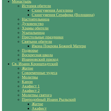
Монастырь
История обители
Схиигумения Ангелина
Схиигумения Серафима (Волошина)
Настоятельница
Духовенство
Храмы обители
Усыпальница
Престольные праздники
Святыни обители
Икона Покрова Божией Матери
Подворье
Воскресная школа
Иоанновский приход
Св. Иоанн Кронштадтский
Житие
Современные чудеса
Молитвы
Канон
Акафист 1
Акафист 2
Молитвы святого
Преподобный Иоанн Рыльский
Житие
Акафист