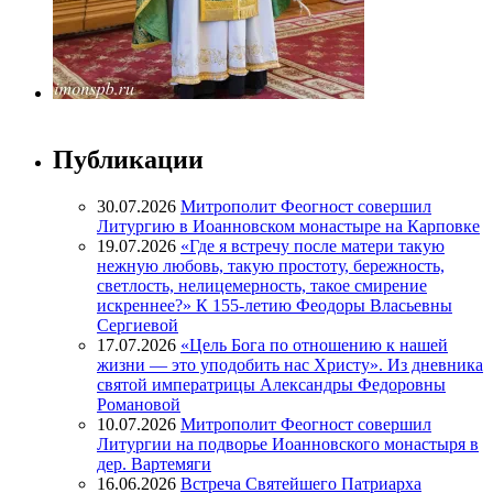
Публикации
30.07.2026
Митрополит Феогност совершил
Литургию в Иоанновском монастыре на Карповке
19.07.2026
«Где я встречу после матери такую
нежную любовь, такую простоту, бережность,
светлость, нелицемерность, такое смирение
искреннее?» К 155-летию Феодоры Власьевны
Сергиевой
17.07.2026
«Цель Бога по отношению к нашей
жизни — это уподобить нас Христу». Из дневника
святой императрицы Александры Федоровны
Романовой
10.07.2026
Митрополит Феогност совершил
Литургии на подворье Иоанновского монастыря в
дер. Вартемяги
16.06.2026
Встреча Святейшего Патриарха