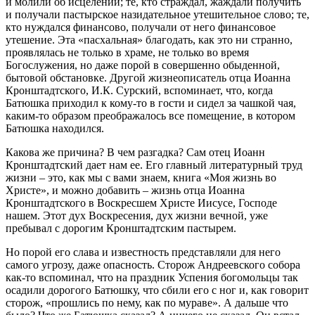
и молили об исцелении; те, кто страждал, жаждали получить
и получали пастырское назидательное утешительное слово; те,
кто нуждался финансово, получали от него финансовое
утешение. Эта «пасхальная» благодать, как это ни странно,
проявлялась не только в храме, не только во время
Богослужения, но даже порой в совершенно обыденной,
бытовой обстановке. Другой жизнеописатель отца Иоанна
Кронштадтского, И.К. Сурский, вспоминает, что, когда
Батюшка приходил к кому-то в гости и сидел за чашкой чая,
каким-то образом преображалось все помещение, в котором
Батюшка находился.
Какова же причина? В чем разгадка? Сам отец Иоанн
Кронштадтский дает нам ее. Его главный литературный труд
жизни – это, как мы с вами знаем, книга «Моя жизнь во
Христе», и можно добавить – жизнь отца Иоанна
Кронштадтского в Воскресшем Христе Иисусе, Господе
нашем. Этот дух Воскресения, дух жизни вечной, уже
пребывал с дорогим Кронштадтским пастырем.
Но порой его слава и известность представляли для него
самого угрозу, даже опасность. Сторож Андреевского собора
как-то вспоминал, что на праздник Успения богомольцы так
осадили дорогого Батюшку, что сбили его с ног и, как говорит
сторож, «прошлись по нему, как по мураве». А дальше что