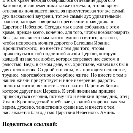
В этом храме некогда совершалось отпевание дорогого
Батюшки, и современники также отмечали, что во время
отпевания почившего пастыря присутствовал тот же самый
дух пасхальной заутрени, тот же самый дух удивительной
радости, которая говорила о преселении праведника в
Царствие Небесное. Сегодня мы с вами собрались в этом
храме, прежде всего, конечно, для того, чтобы возблагодарить
Бога, даровавшего нам такого чудного святого, для того,
чтобы испросить молитв дорогого Батюшки Иоанна
Кронштадтского; но вместе с тем для того, чтобы
прикоснуться к той подлинной жизни Церкви, которую
каждый из нас так любит, которая согревает нас светом и
радостью. Ведь, в самом деле, мы, христиане, живем как бы в
двух плоскостях. С одной стороны, мы проходим непростое,
трудное, многозаботное и скорбное житие. Но вместе с тем в
нашей жизни присутствует и иное измерение: радости,
полноты жизни, вечности – это начаток Царствия Божия,
которое дарует нам Церковь. К этой жизни мы пришли
прикоснуться сегодня, потому что и великий праведник, отец
Иоанн Кронштадтский пребывает, с одной стороны, как мы
верим, духовно, таинственно среди нас, и вместе с тем,
наслаждается благодатью Царствия Небесного. Аминь.
Поделиться ссылкой: