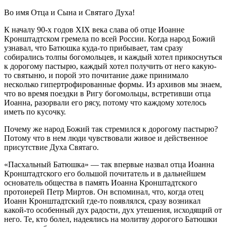
Во имя Отца и Сына и Святаго Духа!
К началу 90-х годов XIX века слава об отце Иоанне
Кронштадтском гремела по всей России. Когда народ Божий
узнавал, что Батюшка куда-то прибывает, там сразу
собирались толпы богомольцев, и каждый хотел прикоснуться
к дорогому пастырю, каждый хотел получить от него какую-
то святыню, и порой это почитание даже принимало
несколько гипертрофированные формы. Из архивов мы знаем,
что во время поездки в Ригу богомольцы, встретивши отца
Иоанна, разорвали его рясу, потому что каждому хотелось
иметь по кусочку.
Почему же народ Божий так стремился к дорогому пастырю?
Потому что в нем люди чувствовали живое и действенное
присутствие Духа Святаго.
«Пасхальный Батюшка» — так впервые назвал отца Иоанна
Кронштадтского его большой почитатель и в дальнейшем
основатель общества в память Иоанна Кронштадтского
протоиерей Петр Миртов. Он вспоминал, что, когда отец
Иоанн Кронштадтский где-то появлялся, сразу возникал
какой-то особенный дух радости, дух утешения, исходящий от
него. Те, кто болел, надеялись на молитву дорогого Батюшки