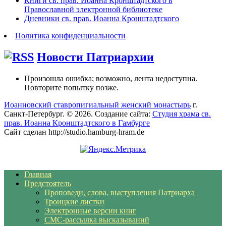
Книги св. прав. Иоанна Кронштадтского в
Православной электронной библиотеке
Дневники св. прав. Иоанна Кронштадтского
Политика конфиденциальности
Новости Патриархии
Произошла ошибка; возможно, лента недоступна.
Повторите попытку позже.
Иоанновский ставропигиальный женский монастырь
г.
Санкт-Петербург. © 2026. Создание сайта:
Студия храма св.
прав. Иоанна Кронштадтского в Гамбурге
Сайт сделан http://studio.hamburg-hram.de
Главная
Предстоятель
Проповеди, слова, выступления Патриарха
Троицкие листки
Электронные версии книг
СМС-рассылка высказываний