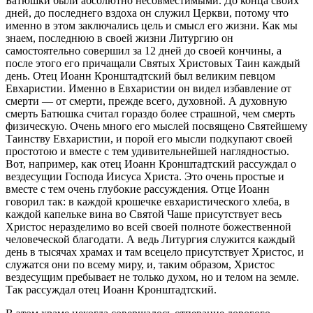
Батюшки были абсолютно несовместимыми. До конца своих
дней, до последнего вздоха он служил Церкви, потому что
именно в этом заключались цель и смысл его жизни. Как мы
знаем, последнюю в своей жизни Литургию он
самостоятельно совершил за 12 дней до своей кончины, а
после этого его причащали Святых Христовых Таин каждый
день. Отец Иоанн Кронштадтский был великим певцом
Евхаристии. Именно в Евхаристии он видел избавление от
смерти — от смерти, прежде всего, духовной. А духовную
смерть Батюшка считал гораздо более страшной, чем смерть
физическую. Очень много его мыслей посвящено Святейшему
Таинству Евхаристии, и порой его мысли подкупают своей
простотою и вместе с тем удивительнейшей наглядностью.
Вот, например, как отец Иоанн Кронштадтский рассуждал о
вездесущии Господа Иисуса Христа. Это очень простые и
вместе с тем очень глубокие рассуждения. Отце Иоанн
говорил так: в каждой крошечке евхаристического хлеба, в
каждой капельке вина во Святой Чаше присутствует весь
Христос неразделимо во всей своей полноте божественной
человеческой благодати. А ведь Литургия служится каждый
день в тысячах храмах и там всецело присутствует Христос, и
служатся они по всему миру, и, таким образом, Христос
вездесущим пребывает не только духом, но и телом на земле.
Так рассуждал отец Иоанн Кронштадтский.