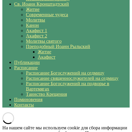
Св. Иоанн Кронштадтский
Житие
Современные чудеса
Молитвы
Канон
Акафист 1
Акафист 2
Молитвы святого
Преподобный Иоанн Рыльский
Житие
Акафист
Публикации
Расписание
Расписание Богослужений на седмицу
Расписание священнослужителей на седмицу
Расписание Богослужений на подворье в
Вартемягах
Таинство Крещения
Поминовения
Контакты
На нашем сайте мы используем cookie для сбора информации