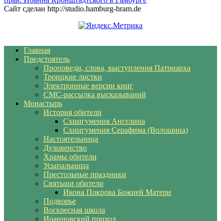
Сайт сделан http://studio.hamburg-hram.de
Главная
Предстоятель
Проповеди, слова, выступления Патриарха
Троицкие листки
Электронные версии книг
СМС-рассылка высказываний
Монастырь
История обители
Схиигумения Ангелина
Схиигумения Серафима (Волошина)
Настоятельница
Духовенство
Храмы обители
Усыпальница
Престольные праздники
Святыни обители
Икона Покрова Божией Матери
Подворье
Воскресная школа
Иоанновский приход