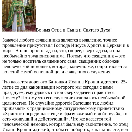
Во имя Отца и Сына и Святаго Духа!
Задачей любого священника является выявление, точнее
проявление присутствия Господа Иисуса Христа в Церкви и в
мире. Это не просто задача, это, скорее, сверхзадача, и она
необычайно трудноисполнима. Потому что священник – это
не только носитель священного сана, священник обложен
человеческой немощью, которая, конечно же, сопротивляется
вот этой самой основной цели священного служения.
Что касается дорогого Батюшки Иоанна Кронштадтского, 25-
летие со дня канонизации которого мы сегодня с вами
празднуем, ему удалось с этой сверхзадачей справиться.
Почему? Потому что его служение отличалось необычайной
цельностью. Не случайно дорогой Батюшка так любил
прибавлять к традиционному литургическому приветствию
«Христос посреди нас» еще и фразу «живый и действуяй», то
есть «живущий и действующий». Что же касается той
человеческой немощи, которая была ему свойственна, то отец
Иоанн Кронштадтский, чтобы ее побороть, как вы знаете, вел