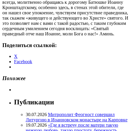
всегда, молитвенно обращаясь к дорогому Батюшке Иоанну
Кронштадтскому, особенно здесь, в стенах этой обители, где
он нашел свое упокоение, чувствуем присутствие праведника,
так скажем «живущего и действующего во Христе» святого. И
это позволяет нам с вами с такой радостью, с таким глубоким
сердечным умилением сегодня восклицать: «Святый
праведный отче наш Иоанне, моли Бога о нас!» Аминь.
Поделиться ссылкой:
X
Facebook
Похожее
Публикации
30.07.2026
Митрополит Феогност совершил
Литургию в Иоанновском монастыре на Карповке
19.07.2026
«Где я встречу после матери такую
нежную любовь, такую простоту, бережность,