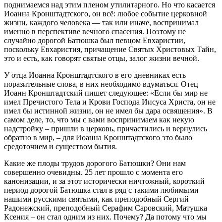
поднимаемся над этим пленом утилитарного. Но что касается
Иоанна Кронштадтского, он всё: любое событие церковной
жизни, каждого человека — так или иначе, воспринимал
именно в перспективе вечного спасения. Поэтому не
случайно дорогой Батюшка был певцом Евхаристии,
поскольку Евхаристия, причащение Святых Христовых Тайн,
это и есть, как говорят святые отцы, залог жизни вечной.
У отца Иоанна Кронштадтского в его дневниках есть
поразительные слова, в них необходимо вдуматься. Отец
Иоанн Кронштадтский пишет следующее: «Если бы мир не
имел Пречистого Тела и Крови Господа Иисуса Христа, он не
имел бы истинной жизни, он не имел бы дара освящения». В
самом деле, то, что мы с вами воспринимаем как некую
надстройку – пришли в церковь, причастились и вернулись
обратно в мир, – для Иоанна Кронштадтского это было
средоточием и существом бытия.
Какие же плоды трудов дорогого Батюшки? Они нам
совершенно очевидны. 25 лет прошло с момента его
канонизации, и за этот исторически ничтожный, короткий
период дорогой Батюшка стал в ряд с такими любимыми
нашими русскими святыми, как преподобный Сергий
Радонежский, преподобный Серафим Саровский, Матушка
Ксения – он стал одним из них. Почему? Да потому что мы