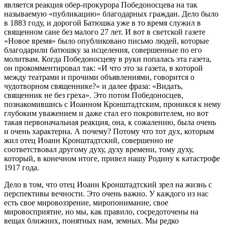
является реакция обер-прокурора Победоносцева на так
называемую «публикацию» благодарных граждан. Дело было
в 1883 году, и дорогой Батюшка уже в то время служил в
священном сане без малого 27 лет. И вот в светской газете
«Новое время» было опубликовано письмо людей, которые
благодарили батюшку за исцеления, совершенные по его
молитвам. Когда Победоносцеву в руки попалась эта газета,
он прокомментировал так: «И что это за газета, в которой
между театрами и прочими объявлениями, говорится о
чудотворном священнике?» и далее фраза: «Видать,
священник не без греха». Это потом Победоносцев,
познакомившись с Иоанном Кронштадтским, проникся к нему
глубоким уважением и даже стал его покровителем, но вот
такая первоначальная реакция, она, к сожалению, была очень
и очень характерна. А почему? Потому что тот дух, которым
жил отец Иоанн Кронштадтский, совершенно не
соответствовал другому духу, духу времени, тому духу,
который, в конечном итоге, привел нашу Родину к катастрофе
1917 года.
Дело в том, что отец Иоанн Кронштадтский зрел на жизнь с
перспективы вечности. Это очень важно. У каждого из нас
есть свое мировоззрение, миропонимание, свое
мировосприятие, но мы, как правило, сосредоточены на
вещах ближних, понятных нам, земных. Мы редко