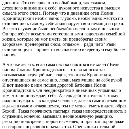
дневник. Это совершенно особый жанр, так скажем,
духовного внимания к себе, духовного искусства в высшем
смысле этого слова. Потому что в дневнике отец Иоанн
Кронштадтский необычайно глубоко, необычайно жестко по
отношению к самому себе анализирует свои немощи и грехи.
Все его служение было необычайно целостным и цельным.
Он пренебрёг всем: теми естественными радостями семейной
жизни, которые он мог иметь; он пренебрегал своим
здоровьем, пренебрегал сном, отдыхом – ради чего? Ради
основной цели – привести ко спасению вверенную ему Богом
паству.
А что же делать, если сама паства спасаться не хочет? Ведь
паства Иоанна Кронштадтского – это во многом так
называемые «трущобные люди», это низы Кронштадта,
опустившиеся на самое дно, люди, махнувшие на себя рукой.
И вот именно к ним пошел дорогой Батюшка Иоанн
Кронштадтский. Он неоднократно в дневниках упоминал о
том, что он понуждает себя. А ведь действительно к этому
надо понуждать – в каждом человеке, даже в самом отчаянном
и даже в самом отчаявшемся, тем не менее, уметь видеть образ
Божий. Такая горячность пастыря, такая непосредственность в
служении, конечно, вызывала неоднозначную реакцию,
реакцию подозрения, порой насмешек, и при том порой даже
со стороны церковного начальства. Очень показательной