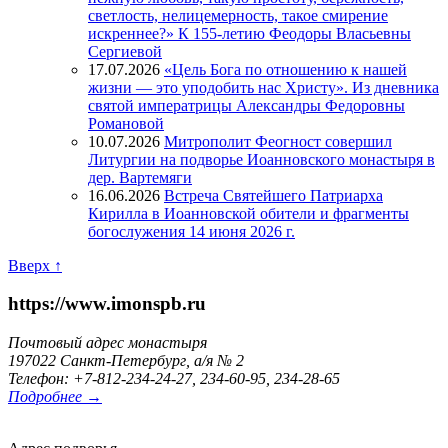
светлость, нелицемерность, такое смирение
искреннее?» К 155-летию Феодоры Власьевны
Сергиевой
17.07.2026
«Цель Бога по отношению к нашей
жизни — это уподобить нас Христу». Из дневника
святой императрицы Александры Федоровны
Романовой
10.07.2026
Митрополит Феогност совершил
Литургии на подворье Иоанновского монастыря в
дер. Вартемяги
16.06.2026
Встреча Святейшего Патриарха
Кирилла в Иоанновской обители и фрагменты
богослужения 14 июня 2026 г.
Вверх ↑
https://www.imonspb.ru
Почтовый адрес монастыря
197022 Санкт-Петербург, а/я № 2
Телефон: +7-812-234-24-27, 234-60-95, 234-28-65
Подробнее →