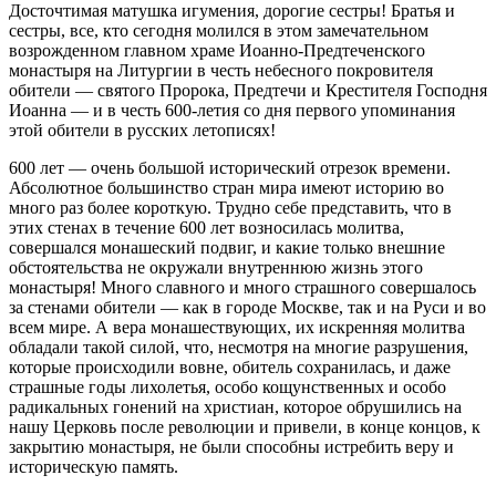
Досточтимая матушка игумения, дорогие сестры! Братья и
сестры, все, кто сегодня молился в этом замечательном
возрожденном главном храме Иоанно-Предтеченского
монастыря на Литургии в честь небесного покровителя
обители — святого Пророка, Предтечи и Крестителя Господня
Иоанна — и в честь 600-летия со дня первого упоминания
этой обители в русских летописях!
600 лет — очень большой исторический отрезок времени.
Абсолютное большинство стран мира имеют историю во
много раз более короткую. Трудно себе представить, что в
этих стенах в течение 600 лет возносилась молитва,
совершался монашеский подвиг, и какие только внешние
обстоятельства не окружали внутреннюю жизнь этого
монастыря! Много славного и много страшного совершалось
за стенами обители — как в городе Москве, так и на Руси и во
всем мире. А вера монашествующих, их искренняя молитва
обладали такой силой, что, несмотря на многие разрушения,
которые происходили вовне, обитель сохранилась, и даже
страшные годы лихолетья, особо кощунственных и особо
радикальных гонений на христиан, которое обрушились на
нашу Церковь после революции и привели, в конце концов, к
закрытию монастыря, не были способны истребить веру и
историческую память.