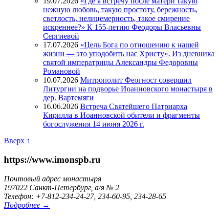
19.07.2026
«Где я встречу после матери такую
нежную любовь, такую простоту, бережность,
светлость, нелицемерность, такое смирение
искреннее?» К 155-летию Феодоры Власьевны
Сергиевой
17.07.2026
«Цель Бога по отношению к нашей
жизни — это уподобить нас Христу». Из дневника
святой императрицы Александры Федоровны
Романовой
10.07.2026
Митрополит Феогност совершил
Литургии на подворье Иоанновского монастыря в
дер. Вартемяги
16.06.2026
Встреча Святейшего Патриарха
Кирилла в Иоанновской обители и фрагменты
богослужения 14 июня 2026 г.
Вверх ↑
https://www.imonspb.ru
Почтовый адрес монастыря
197022 Санкт-Петербург, а/я № 2
Телефон: +7-812-234-24-27, 234-60-95, 234-28-65
Подробнее →