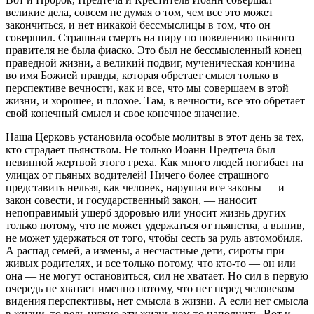
великие дела, совсем не думая о том, чем все это может
закончиться, и нет никакой бессмыслицы в том, что он
совершил. Страшная смерть на пиру по повелению пьяного
правителя не была фиаско. Это был не бессмысленный конец
праведной жизни, а великий подвиг, мученическая кончина
во имя Божией правды, которая обретает смысл только в
перспективе вечности, как и все, что мы совершаем в этой
жизни, и хорошее, и плохое. Там, в вечности, все это обретает
свой конечный смысл и свое конечное значение.
Наша Церковь установила особые молитвы в этот день за тех,
кто страдает пьянством. Не только Иоанн Предтеча был
невинной жертвой этого греха. Как много людей погибает на
улицах от пьяных водителей! Ничего более страшного
представить нельзя, как человек, нарушая все законы — и
закон совести, и государственный закон, — наносит
непоправимый ущерб здоровью или уносит жизнь других
только потому, что не может удержаться от пьянства, а выпив,
не может удержаться от того, чтобы сесть за руль автомобиля.
А распад семей, а измены, а несчастные дети, сироты при
живых родителях, и все только потому, что кто-то — он или
она — не могут остановиться, сил не хватает. Но сил в первую
очередь не хватает именно потому, что нет перед человеком
видения перспективы, нет смысла в жизни. А если нет смысла
в жизни, то ведь нужно эту жизнь чем-то наполнить. Вот и