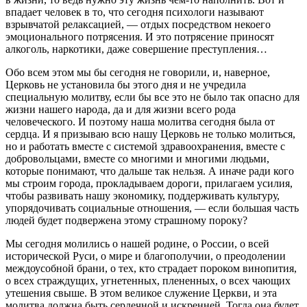
впадает человек в то, что сегодня психологи называют
взрывчатой релаксацией, — отдых посредством некоего
эмоционального потрясения. И это потрясение приносят
алкоголь, наркотики, даже совершение преступления…
Обо всем этом мы бы сегодня не говорили, и, наверное,
Церковь не установила бы этого дня и не учредила
специальную молитву, если бы все это не было так опасно для
жизни нашего народа, да и для жизни всего рода
человеческого. И поэтому наша молитва сегодня была от
сердца. И я призываю всю нашу Церковь не только молиться,
но и работать вместе с системой здравоохранения, вместе с
добровольцами, вместе со многими и многими людьми,
которые понимают, что дальше так нельзя. А иначе ради кого
мы строим города, прокладываем дороги, прилагаем усилия,
чтобы развивать нашу экономику, поддерживать культуру,
упорядочивать социальные отношения, — если большая часть
людей будет подвержена этому страшному пороку?
Мы сегодня молились о нашей родине, о России, о всей
исторической Руси, о мире и благополучии, о преодолении
междоусобной брани, о тех, кто страдает пороком винопития,
о всех страждущих, угнетенных, плененных, о всех чающих
утешения свыше. В этом великое служение Церкви, и эта
молитва должна быть сердечной и искренней. Тогда она будет