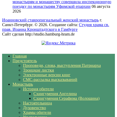
монастырям и монашеству совершила инспекционную
поездку по монастырям Уфимской епархии
06 августа
2026
Иоанновский ставропигиальный женский монастырь
г.
Санкт-Петербург. © 2026. Создание сайта:
Студия храма св.
прав. Иоанна Кронштадтского в Гамбурге
Сайт сделан http://studio.hamburg-hram.de
Главная
Предстоятель
Проповеди, слова, выступления Патриарха
Троицкие листки
Электронные версии книг
СМС-рассылка высказываний
Монастырь
История обители
Схиигумения Ангелина
Схиигумения Серафима (Волошина)
Настоятельница
Духовенство
Храмы обители