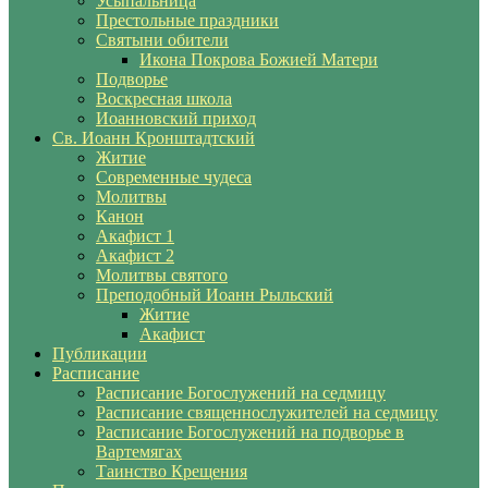
Усыпальница
Престольные праздники
Святыни обители
Икона Покрова Божией Матери
Подворье
Воскресная школа
Иоанновский приход
Св. Иоанн Кронштадтский
Житие
Современные чудеса
Молитвы
Канон
Акафист 1
Акафист 2
Молитвы святого
Преподобный Иоанн Рыльский
Житие
Акафист
Публикации
Расписание
Расписание Богослужений на седмицу
Расписание священнослужителей на седмицу
Расписание Богослужений на подворье в
Вартемягах
Таинство Крещения