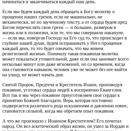
начинаться и заканчиваться каждый наш день.
Если мы будем каждый день обращать к Богу молитву о
прощении наших грехов, если не машинально, не
механически, не по заученному тексту, а от сердца будем пред
Богом перечислять свои грехи — и большие, размером в
жизнь или в полжизни, или те, что мы совершили накануне,
— если мы, повергая Господу на Его суд то, что происходит в
глубине нашей души, будем испрашивать у Него прощения
каждый день, то это будет означать, что мы живем
религиозной жизнью. Поначалу такая покаянная молитва
может показаться утомительной, даже если она занимает всего
несколько минут или даже мгновений, но со временем, когда
она становится навыком, человек уже не может без нее выйти
на улицу, не может начать дня.
Святой Пророк, Предтеча и Креститель Иоанн, проповедуя
покаяние, уготовал сердца людей к восприятию Евангелия.
Вот так и мы через покаяние приуготовляем свое сердце к
принятию Божией благодати. Вера, которая постоянно
подвергается различного рода искушениям и давлению извне,
становится сильной, когда мы обретаем опыт покаяния.
А что же произошло с Иоанном Крестителем? Его почитал
народ. Он вел аскетический образ жизни, он ушел за Иордан и