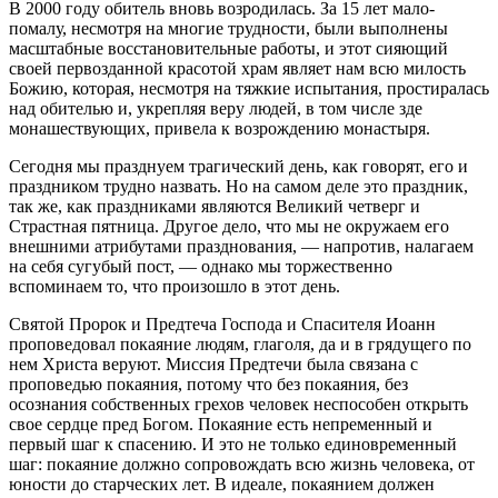
В 2000 году обитель вновь возродилась. За 15 лет мало-
помалу, несмотря на многие трудности, были выполнены
масштабные восстановительные работы, и этот сияющий
своей первозданной красотой храм являет нам всю милость
Божию, которая, несмотря на тяжкие испытания, простиралась
над обителью и, укрепляя веру людей, в том числе зде
монашествующих, привела к возрождению монастыря.
Сегодня мы празднуем трагический день, как говорят, его и
праздником трудно назвать. Но на самом деле это праздник,
так же, как праздниками являются Великий четверг и
Страстная пятница. Другое дело, что мы не окружаем его
внешними атрибутами празднования, — напротив, налагаем
на себя сугубый пост, — однако мы торжественно
вспоминаем то, что произошло в этот день.
Святой Пророк и Предтеча Господа и Спасителя Иоанн
проповедовал покаяние людям, глаголя, да и в грядущего по
нем Христа веруют. Миссия Предтечи была связана с
проповедью покаяния, потому что без покаяния, без
осознания собственных грехов человек неспособен открыть
свое сердце пред Богом. Покаяние есть непременный и
первый шаг к спасению. И это не только единовременный
шаг: покаяние должно сопровождать всю жизнь человека, от
юности до старческих лет. В идеале, покаянием должен