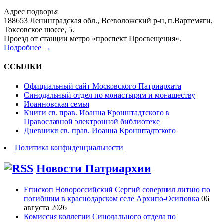
Адрес подворья
188653 Ленинградская обл., Всеволожский р-н, п.Вартемяги,
Токсовское шоссе, 5.
Проезд от станции метро «проспект Просвещения».
Подробнее →
ССЫЛКИ
Официальный сайт Московского Патриархата
Синодальный отдел по монастырям и монашеству
Иоанновская семья
Книги св. прав. Иоанна Кронштадтского в
Православной электронной библиотеке
Дневники св. прав. Иоанна Кронштадтского
Политика конфиденциальности
Новости Патриархии
Епископ Новороссийский Сергий совершил литию по
погибшим в краснодарском селе Архипо-Осиповка
06
августа 2026
Комиссия коллегии Синодального отдела по