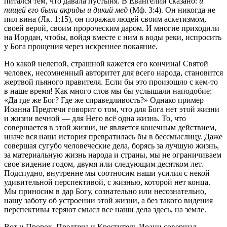
питался тем, что давала пустыня. В Евангелии сказано:
и
пищей его были акриды и дикий мед
(Мф. 3:4). Он никогда не
пил вина (Лк. 1:15), он поражал людей своим аскетизмом,
своей верой, своим пророческим даром. И многие приходили
на Иордан, чтобы, войдя вместе с ним в воды реки, испросить
у Бога прощения через искреннее покаяние.
Но какой нелепой, страшной кажется его кончина! Святой
человек, несомненный авторитет для всего народа, становится
жертвой пьяного правителя. Если бы это произошло с кем-то
в наше время! Как много слов мы бы услышали наподобие:
«Да где же Бог? Где же справедливость?» Однако пример
Иоанна Предтечи говорит о том, что для Бога нет этой жизни
и жизни вечной — для Него всё одна жизнь. То, что
совершается в этой жизни, не является конечным действием,
иначе вся наша история превратилась бы в бессмыслицу. Даже
совершая сугубо человеческие дела, борясь за лучшую жизнь,
за материальную жизнь народа и страны, мы не ограничиваем
свое видение годом, двумя или следующим десятком лет.
Подспудно, внутренне мы соотносим наши усилия с некой
удивительной перспективой, с жизнью, которой нет конца.
Мы приносим в дар Богу, сознательно или несознательно,
нашу заботу об устроении этой жизни, а без такого видения
перспективы теряют смысл все наши дела здесь, на земле.
Вот и Пророк, Предтеча и Креститель Иоанн совершал