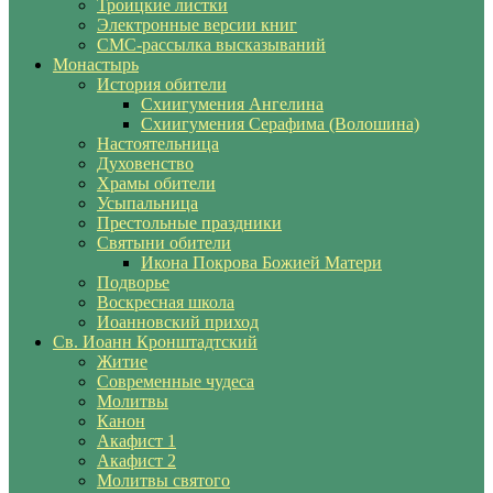
Троицкие листки
Электронные версии книг
СМС-рассылка высказываний
Монастырь
История обители
Схиигумения Ангелина
Схиигумения Серафима (Волошина)
Настоятельница
Духовенство
Храмы обители
Усыпальница
Престольные праздники
Святыни обители
Икона Покрова Божией Матери
Подворье
Воскресная школа
Иоанновский приход
Св. Иоанн Кронштадтский
Житие
Современные чудеса
Молитвы
Канон
Акафист 1
Акафист 2
Молитвы святого