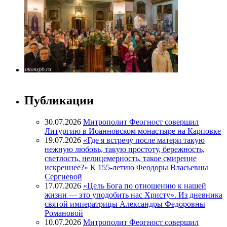
Публикации
30.07.2026
Митрополит Феогност совершил
Литургию в Иоанновском монастыре на Карповке
19.07.2026
«Где я встречу после матери такую
нежную любовь, такую простоту, бережность,
светлость, нелицемерность, такое смирение
искреннее?» К 155-летию Феодоры Власьевны
Сергиевой
17.07.2026
«Цель Бога по отношению к нашей
жизни — это уподобить нас Христу». Из дневника
святой императрицы Александры Федоровны
Романовой
10.07.2026
Митрополит Феогност совершил