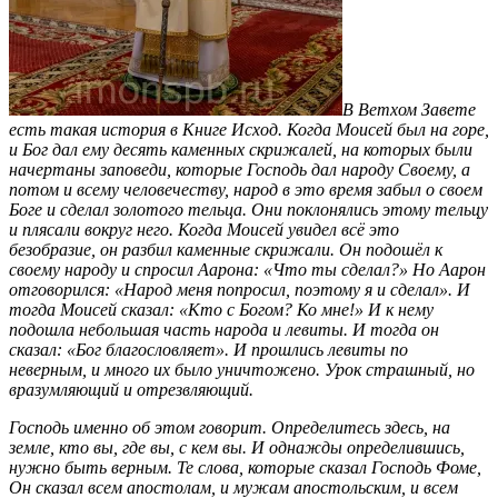
В Ветхом Завете
есть такая история в Книге Исход. Когда Моисей был на горе,
и Бог дал ему десять каменных скрижалей, на которых были
начертаны заповеди, которые Господь дал народу Своему, а
потом и всему человечеству, народ в это время забыл о своем
Боге и сделал золотого тельца. Они поклонялись этому тельцу
и плясали вокруг него. Когда Моисей увидел всё это
безобразие, он разбил каменные скрижали. Он подошёл к
своему народу и спросил Аарона: «Что ты сделал?» Но Аарон
отговорился: «Народ меня попросил, поэтому я и сделал». И
тогда Моисей сказал: «Кто с Богом? Ко мне!» И к нему
подошла небольшая часть народа и левиты. И тогда он
сказал: «Бог благословляет». И прошлись левиты по
неверным, и много их было уничтожено. Урок страшный, но
вразумляющий и отрезвляющий.
Господь именно об этом говорит. Определитесь здесь, на
земле, кто вы, где вы, с кем вы. И однажды определившись,
нужно быть верным. Те слова, которые сказал Господь Фоме,
Он сказал всем апостолам, и мужам апостольским, и всем