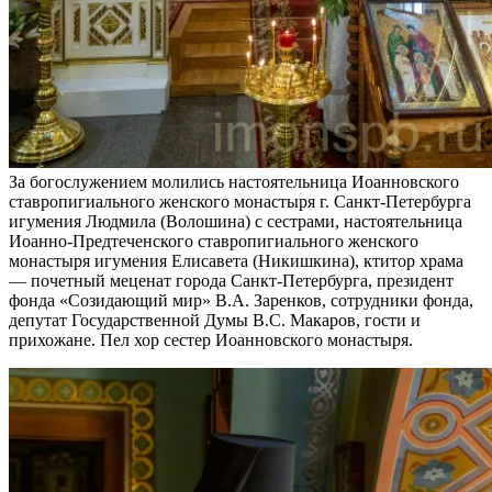
За богослужением молились настоятельница Иоанновского
ставропигиального женского монастыря г. Санкт-Петербурга
игумения Людмила (Волошина) с сестрами, настоятельница
Иоанно-Предтеченского ставропигиального женского
монастыря игумения Елисавета (Никишкина), ктитор храма
— почетный меценат города Санкт-Петербурга, президент
фонда «Созидающий мир» В.А. Заренков, сотрудники фонда,
депутат Государственной Думы В.C. Макаров, гости и
прихожане. Пел хор сестер Иоанновского монастыря.