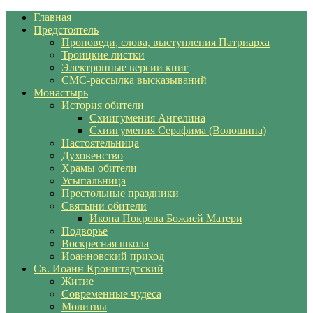
Главная
Предстоятель
Проповеди, слова, выступления Патриарха
Троицкие листки
Электронные версии книг
СМС-рассылка высказываний
Монастырь
История обители
Схиигумения Ангелина
Схиигумения Серафима (Волошина)
Настоятельница
Духовенство
Храмы обители
Усыпальница
Престольные праздники
Святыни обители
Икона Покрова Божией Матери
Подворье
Воскресная школа
Иоанновский приход
Св. Иоанн Кронштадтский
Житие
Современные чудеса
Молитвы