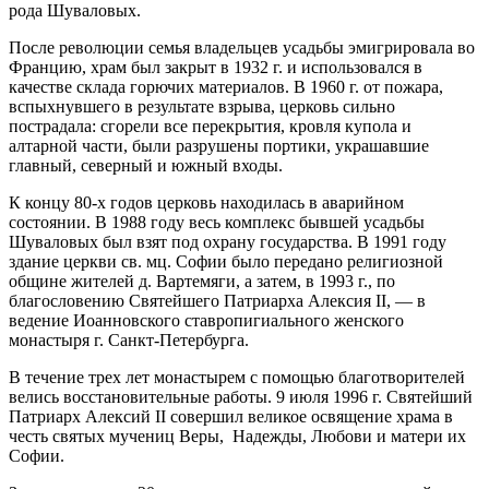
рода Шуваловых.
После революции семья владельцев усадьбы эмигрировала во
Францию, храм был закрыт в 1932 г. и использовался в
качестве склада горючих материалов. В 1960 г. от пожара,
вспыхнувшего в результате взрыва, церковь сильно
пострадала: сгорели все перекрытия, кровля купола и
алтарной части, были разрушены портики, украшавшие
главный, северный и южный входы.
К концу 80-х годов церковь находилась в аварийном
состоянии. В 1988 году весь комплекс бывшей усадьбы
Шуваловых был взят под охрану государства. В 1991 году
здание церкви св. мц. Софии было передано религиозной
общине жителей д. Вартемяги, а затем, в 1993 г., по
благословению Святейшего Патриарха Алексия II, — в
ведение Иоанновского ставропигиального женского
монастыря г. Санкт-Петербурга.
В течение трех лет монастырем с помощью благотворителей
велись восстановительные работы. 9 июля 1996 г. Святейший
Патриарх Алексий II совершил великое освящение храма в
честь святых мучениц Веры, Надежды, Любови и матери их
Софии.