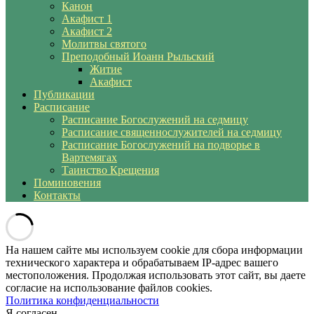
Канон
Акафист 1
Акафист 2
Молитвы святого
Преподобный Иоанн Рыльский
Житие
Акафист
Публикации
Расписание
Расписание Богослужений на седмицу
Расписание священнослужителей на седмицу
Расписание Богослужений на подворье в
Вартемягах
Таинство Крещения
Поминовения
Контакты
На нашем сайте мы используем cookie для сбора информации
технического характера и обрабатываем IP-адрес вашего
местоположения. Продолжая использовать этот сайт, вы даете
согласие на использование файлов cookies.
Политика конфиденциальности
Я согласен