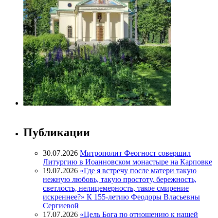
Публикации
30.07.2026
Митрополит Феогност совершил
Литургию в Иоанновском монастыре на Карповке
19.07.2026
«Где я встречу после матери такую
нежную любовь, такую простоту, бережность,
светлость, нелицемерность, такое смирение
искреннее?» К 155-летию Феодоры Власьевны
Сергиевой
17.07.2026
«Цель Бога по отношению к нашей