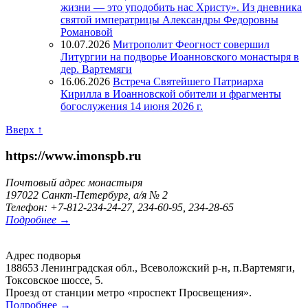
жизни — это уподобить нас Христу». Из дневника
святой императрицы Александры Федоровны
Романовой
10.07.2026
Митрополит Феогност совершил
Литургии на подворье Иоанновского монастыря в
дер. Вартемяги
16.06.2026
Встреча Святейшего Патриарха
Кирилла в Иоанновской обители и фрагменты
богослужения 14 июня 2026 г.
Вверх ↑
https://www.imonspb.ru
Почтовый адрес монастыря
197022 Санкт-Петербург, а/я № 2
Телефон: +7-812-234-24-27, 234-60-95, 234-28-65
Подробнее →
Адрес подворья
188653 Ленинградская обл., Всеволожский р-н, п.Вартемяги,
Токсовское шоссе, 5.
Проезд от станции метро «проспект Просвещения».
Подробнее →