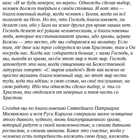
нам: «И не буди неверен, но верен». Однажды сделав выбор,
человек должен твёрдым в своём стоянии. И вот это —
благословенный выбор, когда человек с Богом, когда он всё
полагает на Него. Но то, что Господь благословляет, он
делает сам, ибо у Бога на земле других рук кроме наших нет.
Господь делает всё руками человеческими, и благословенны
люди, которые восстанавливают храмы, ибо храмы, церкви
Божии — это место, где мы собираемся на молитву. Если
там, где двое или трое соберутся во имя Христово, там и Он
посреди нас. Когда нас собирается больше, с нами Господь, и
мы, выходя из храма, несём этот мир в тот мир. Господь
заповедует это нам, когда священники на Божественной
литургии говорят: «С миром изыдем!» Вот как важно не
просто вкушать благословенный мир, но этот мир нести
туда, куда ты идёшь: в свою семью, на своё послушание, на
свою работу. Ибо ты однажды сделал выбор, и ты со
Христом, ты отделился от неверных и твоя часть со
Христом.
Сегодня мы по благословению Святейшего Патриарха
Московского и всея Руси Кирилла совершили малое освящение
этого дивного, чудного, вновь благоукрашенного храма,
который радует и своей намоленностью, и своими дивными
росписями, и своими иконами. Какое это счастье, когда у
человека есть потребность вложить свою душу, вложить