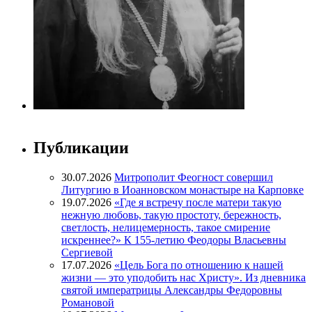
Публикации
30.07.2026
Митрополит Феогност совершил
Литургию в Иоанновском монастыре на Карповке
19.07.2026
«Где я встречу после матери такую
нежную любовь, такую простоту, бережность,
светлость, нелицемерность, такое смирение
искреннее?» К 155-летию Феодоры Власьевны
Сергиевой
17.07.2026
«Цель Бога по отношению к нашей
жизни — это уподобить нас Христу». Из дневника
святой императрицы Александры Федоровны
Романовой