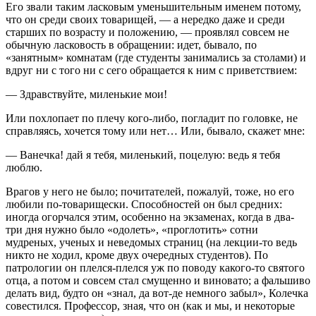
Его звали таким ласковым уменьшительным именем потому,
что он среди своих товарищей, — а нередко даже и среди
старших по возрасту и положению, — проявлял совсем не
обычную ласковость в обращении: идет, бывало, по
«занятным» комнатам (где студенты занимались за столами) и
вдруг ни с того ни с сего обращается к ним с приветствием:
— Здравствуйте, миленькие мои!
Или похлопает по плечу кого-либо, погладит по головке, не
справляясь, хочется тому или нет… Или, бывало, скажет мне:
— Ванечка! дай я тебя, миленький, поцелую: ведь я тебя
люблю.
Врагов у него не было; почитателей, пожалуй, тоже, но его
любили по-товарищески. Способностей он был средних:
иногда огорчался этим, особенно на экзаменах, когда в два-
три дня нужно было «одолеть», «проглотить» сотни
мудреных, ученых и неведомых страниц (на лекции-то ведь
никто не ходил, кроме двух очередных студентов). По
патрологии он плелся-плелся уж по поводу какого-то святого
отца, а потом и совсем стал смущенно и виновато; а фальшиво
делать вид, будто он «знал, да вот-де немного забыл», Колечка
совестился. Профессор, зная, что он (как и мы, и некоторые