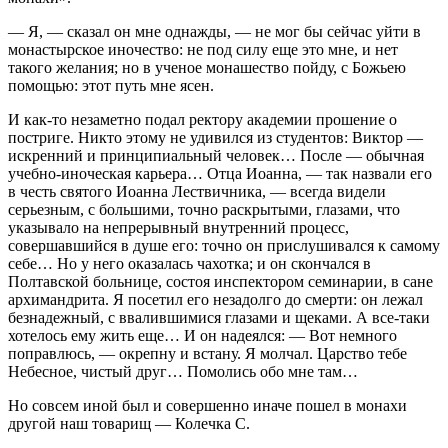
— Я, — сказал он мне однажды, — не мог бы сейчас уйти в
монастырское иночество: не под силу еще это мне, и нет
такого желания; но в ученое монашество пойду, с Божьею
помощью: этот путь мне ясен.
И как-то незаметно подал ректору академии прошение о
постриге. Никто этому не удивился из студентов: Виктор —
искренний и принципиальный человек… После — обычная
учебно-иноческая карьера… Отца Иоанна, — так назвали его
в честь святого Иоанна Лествичника, — всегда видели
серьезным, с большими, точно раскрытыми, глазами, что
указывало на непрерывный внутренний процесс,
совершавшийся в душе его: точно он прислушивался к самому
себе… Но у него оказалась чахотка; и он скончался в
Полтавской больнице, состоя инспектором семинарии, в сане
архимандрита. Я посетил его незадолго до смерти: он лежал
безнадежный, с ввалившимися глазами и щеками. А все-таки
хотелось ему жить еще… И он надеялся: — Вот немного
поправлюсь, — окрепну и встану. Я молчал. Царство тебе
Небесное, чистый друг… Помолись обо мне там…
Но совсем иной был и совершенно иначе пошел в монахи
другой наш товарищ — Колечка С.