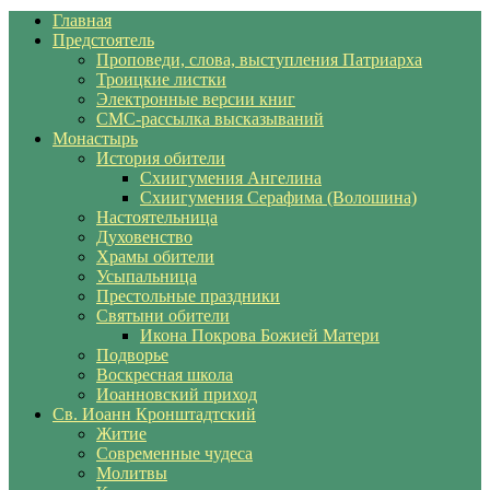
Главная
Предстоятель
Проповеди, слова, выступления Патриарха
Троицкие листки
Электронные версии книг
СМС-рассылка высказываний
Монастырь
История обители
Схиигумения Ангелина
Схиигумения Серафима (Волошина)
Настоятельница
Духовенство
Храмы обители
Усыпальница
Престольные праздники
Святыни обители
Икона Покрова Божией Матери
Подворье
Воскресная школа
Иоанновский приход
Св. Иоанн Кронштадтский
Житие
Современные чудеса
Молитвы