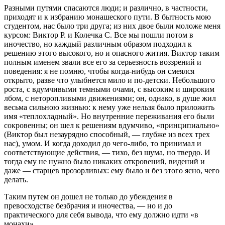
Разными путями спасаются люди; и различно, в частности,
приходят и к избранию монашеского пути. В бытность мою
студентом, нас было три друга; из них двое были моложе меня
курсом: Виктор Р. и Колечка С. Все мы пошли потом в
иночество, но каждый различным образом подходил к
решению этого высокого, но и опасного жития. Виктор таким
полным именем звали все его за серьезность воззрений и
поведения: я не помню, чтобы когда-нибудь он смеялся
открыто, разве что улыбнется мило и по-детски. Небольшого
роста, с вдумчивыми темными очами, с высоким и широким
лбом, с неторопливыми движениями; он, однако, в душе жил
весьма сильною жизнью: к нему уже нельзя было приложить
имя «теплохладный». Но внутренние переживания его были
сокровенны; он шел к решениям вдумчиво, «принципиально»
(Виктор был незаурядно способный, — глубже из всех трех
нас), умом. И когда доходил до чего-либо, то принимал и
соответствующие действия, — тихо, без шума, но твердо. И
тогда ему не нужно было никаких откровений, видений и
даже — старцев прозорливых: ему было и без этого ясно, чего
делать.
Таким путем он дошел не только до убеждения в
превосходстве безбрачия и иночества, — но и до
практического для себя вывода, что ему должно идти «в
монахи».