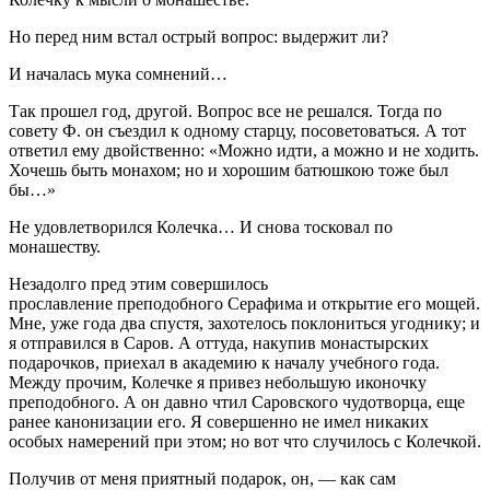
Но перед ним встал острый вопрос: выдержит ли?
И началась мука сомнений…
Так прошел год, другой. Вопрос все не решался. Тогда по
совету Ф. он съездил к одному старцу, посоветоваться. А тот
ответил ему двойственно: «Можно идти, а можно и не ходить.
Хочешь быть монахом; но и хорошим батюшкою тоже был
бы…»
Не удовлетворился Колечка… И снова тосковал по
монашеству.
Незадолго пред этим совершилось
прославление преподобного Серафима и открытие его мощей.
Мне, уже года два спустя, захотелось поклониться угоднику; и
я отправился в Саров. А оттуда, накупив монастырских
подарочков, приехал в академию к началу учебного года.
Между прочим, Колечке я привез небольшую иконочку
преподобного. А он давно чтил Саровского чудотворца, еще
ранее канонизации его. Я совершенно не имел никаких
особых намерений при этом; но вот что случилось с Колечкой.
Получив от меня приятный подарок, он, — как сам