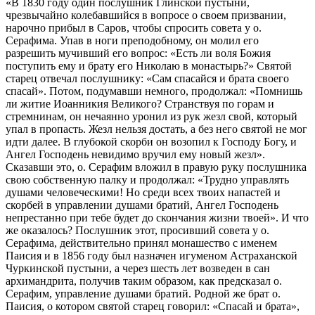
«В 1830 году один послушник Глинской пустыни,
чрезвычайно колебавшийся в вопросе о своем призвании,
нарочно прибыл в Саров, чтобы спросить совета у о.
Серафима. Упав в ноги преподобному, он молил его
разрешить мучивший его вопрос: «Есть ли воля Божия
поступить ему и брату его Николаю в монастырь?» Святой
старец отвечал послушнику: «Сам спасайся и брата своего
спасай». Потом, подумавши немного, продолжал: «Помнишь
ли житие Иоанникия Великого? Странствуя по горам и
стремнинам, он нечаянно уронил из рук жезл свой, который
упал в пропасть. Жезл нельзя достать, а без него святой не мог
идти далее. В глубокой скорби он возопил к Господу Богу, и
Ангел Господень невидимо вручил ему новый жезл».
Сказавши это, о. Серафим вложил в правую руку послушника
свою собственную палку и продолжал: «Трудно управлять
душами человеческими! Но среди всех твоих напастей и
скорбей в управлении душами братий, Ангел Господень
непрестанно при тебе будет до скончания жизни твоей». И что
же оказалось? Послушник этот, просивший совета у о.
Серафима, действительно принял монашество с именем
Паисия и в 1856 году был назначен игуменом Астраханской
Чуркинской пустыни, а через шесть лет возведен в сан
архимандрита, получив таким образом, как предсказал о.
Серафим, управление душами братий. Родной же брат о.
Паисия, о котором святой старец говорил: «Спасай и брата»,