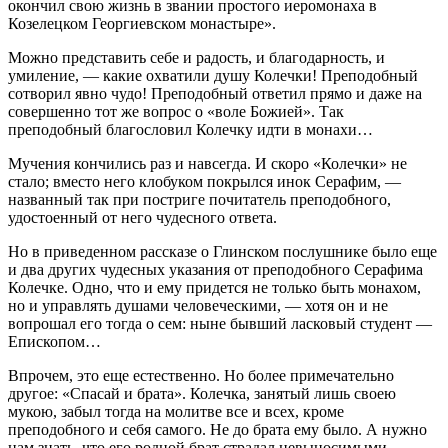
окончил свою жизнь в звании простого иеромонаха в
Козелецком Георгиевском монастыре».
Можно представить себе и радость, и благодарность, и
умиление, — какие охватили душу Колечки! Преподобный
сотворил явно чудо! Преподобный ответил прямо и даже на
совершенно тот же вопрос о «воле Божией». Так
преподобный благословил Колечку идти в монахи…
Мучения кончились раз и навсегда. И скоро «Колечки» не
стало; вместо него клобуком покрылся инок Серафим, —
названный так при постриге почитатель преподобного,
удостоенный от него чудесного ответа.
Но в приведенном рассказе о Глинском послушнике было еще
и два других чудесных указания от преподобного Серафима
Колечке. Одно, что и ему придется не только быть монахом,
но и управлять душами человеческими, — хотя он и не
вопрошал его тогда о сем: ныне бывший ласковый студент —
Епископом…
Впрочем, это еще естественно. Но более примечательно
другое: «Спасай и брата». Колечка, занятый лишь своею
мукою, забыл тогда на молитве все и всех, кроме
преподобного и себя самого. Не до брата ему было. А нужно
нам знать, что его родной брат страдал невыносимыми