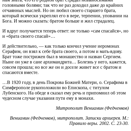
головными болями; так что не раз доходил даже до крайних
отчаянных мыслей. Но он любил своего старшего брата,
который всячески укреплял его в вере, терпении, уповании на
Бога. И можно сказать: братом больше и жил страдалец.
И вдруг получается теперь ответ: не только «сам спасайся», но
и «брата своего спасай»…
И действительно, — как только кончил учение иеромонах
Серафим, он взял к себе брата своего, а потом и мать-вдову.
Брат тоже пострижен был в монашество и назван Сергием.
Ныне он уже в сане архимандрита… Болезнь у него, кажется,
совсем прошла; но все же он и доселе живет все с братом и
спасаются вместе.
…В 1920 году, в день Покрова Божией Матери, о. Серафима в
Симферополе рукоположили во Епископа, с титулом
Лубенского. На обеде я сказал ему речь и припомнил об этом
чудесном случае указания пути ему в монахи.
Митрополит Вениамин (Федченков)
Вениамин (Федченков), митрополит. Записки архиерея. М.:
Правило веры. 2002. С. 23-30.