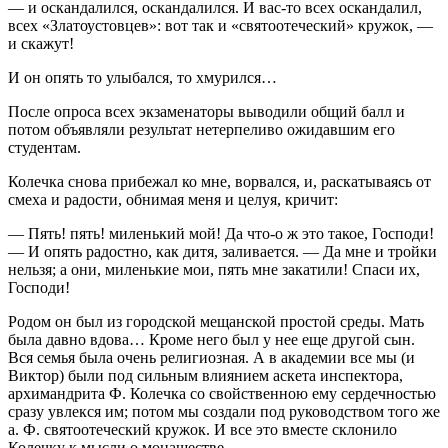
— и оскандалился, оскандалился. И вас-то всех оскандалил,
всех «Златоустовцев»: вот так и «святоотеческий» кружок, —
и скажут!
И он опять то улыбался, то хмурился…
После опроса всех экзаменаторы выводили общий балл и
потом объявляли результат нетерпеливо ожидавшим его
студентам.
Колечка снова прибежал ко мне, ворвался, и, раскатываясь от
смеха и радости, обнимая меня и целуя, кричит:
— Пять! пять! миленький мой! Да что-о ж это такое, Господи!
— И опять радостно, как дитя, заливается. — Да мне и тройки
нельзя; а они, миленькие мои, пять мне закатили! Спаси их,
Господи!
Родом он был из городской мещанской простой среды. Мать
была давно вдова… Кроме него был у нее еще другой сын.
Вся семья была очень религиозная. А в академии все мы (и
Виктор) были под сильным влиянием аскета инспектора,
архимандрита Ф. Колечка со свойственною ему сердечностью
сразу увлекся им; потом мы создали под руководством того же
а. Ф. святоотеческий кружок. И все это вместе склонило
Колечку к мысли о монашестве.