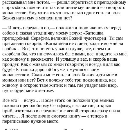
рассказывал мне потом, — решил обратиться к преподобному
с просьбою: покончить так или иначе мучивший его вопрос о
монашестве. Ему хотелось узнать только одно: есть ли воля
Божия идти ему в монахи или нет?
— И вот,- передавал он,— положил я твою иконочку перед
собою и сказал угодничку моему вслух: «Батюшка,
преподобный Серафим, великий Божий чудотворец! Ты сам
при жизни говорил: «Когда меня не станет, ходите ко мне на
гробик… Все, что ни есть у вас на душе, все, о чем ни
скорбели бы, что ни случилось бы с вами, все, придите ко мне,
как живому и расскажите. И услышу я вас, и скорбь ваша
пройдет. Как с живым со мной говорите; и всегда я для вас
буду!» Батюшка дорогой! я уже замучился своим
монашеством. Скажи мне: есть ли воля Божия идти мне в
монахи или нет? Вот я положу тебе три поклонника, как
живому, и открою твое житие: и там, где упадет мой взор,
пусть будет мне ответом».
Все это — вслух… После этого он положил три земных
поклона преподобному Серафиму, взял житие, открыл
приблизительно в середине; и с левой стороны сразу начал
читать… Я после лично смотрел книгу — а теперь и
переписываю нужное место.