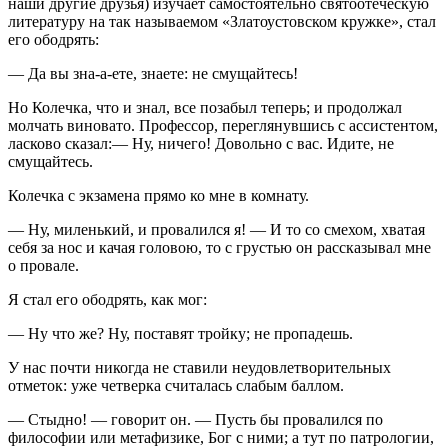
наши другие друзья) изучает самостоятельно святоотеческую
литературу на так называемом «Златоустовском кружке», стал
его ободрять:
— Да вы зна-а-ете, знаете: не смущайтесь!
Но Колечка, что и знал, все позабыл теперь; и продолжал
молчать виновато. Профессор, переглянувшись с ассистентом,
ласково сказал:— Ну, ничего! Довольно с вас. Идите, не
смущайтесь.
Колечка с экзамена прямо ко мне в комнату.
— Ну, миленький, и провалился я! — И то со смехом, хватая
себя за нос и качая головою, то с грустью он рассказывал мне
о провале.
Я стал его ободрять, как мог:
— Ну что же? Ну, поставят тройку; не пропадешь.
У нас почти никогда не ставили неудовлетворительных
отметок: уже четверка считалась слабым баллом.
— Стыдно! — говорит он. — Пусть бы провалился по
философии или метафизике, Бог с ними; а тут по патрологии,