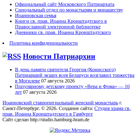
Официальный сайт Московского Патриархата
Синодальный отдел по монастырям и монашеству
Иоанновская семья
Книги св. прав. Иоанна Кронштадтского в
Православной электронной библиотеке
Дневники св. прав. Иоанна Кронштадтского
Политика конфиденциальности
Новости Патриархии
В день памяти святителя Георгия (Конисского)
Патриарший экзарх всея Беларуси возглавил торжества
в Могилеве
07 августа 2026
Популярному детскому проекту «Вера и Фома» — 10
лет
07 августа 2026
Иоанновский ставропигиальный женский монастырь
г.
Санкт-Петербург. © 2026. Создание сайта:
Студия храма св.
прав. Иоанна Кронштадтского в Гамбурге
Сайт сделан http://studio.hamburg-hram.de