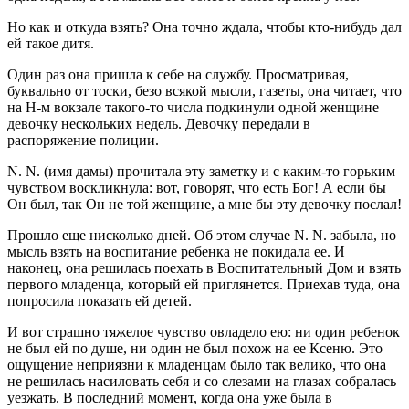
Но как и откуда взять? Она точно ждала, чтобы кто-нибудь дал
ей такое дитя.
Один раз она пришла к себе на службу. Просматривая,
буквально от тоски, безо всякой мысли, газеты, она читает, что
на Н-м вокзале такого-то числа подкинули одной женщине
девочку нескольких недель. Девочку передали в
распоряжение полиции.
N. N. (имя дамы) прочитала эту заметку и с каким-то горьким
чувством воскликнула: вот, говорят, что есть Бог! А если бы
Он был, так Он не той женщине, а мне бы эту девочку послал!
Прошло еще нисколько дней. Об этом случае N. N. забыла, но
мысль взять на воспитание ребенка не покидала ее. И
наконец, она решилась поехать в Воспитательный Дом и взять
первого младенца, который ей приглянется. Приехав туда, она
попросила показать ей детей.
И вот страшно тяжелое чувство овладело ею: ни один ребенок
не был ей по душе, ни один не был похож на ее Ксеню. Это
ощущение неприязни к младенцам было так велико, что она
не решилась насиловать себя и со слезами на глазах собралась
уезжать. В последний момент, когда она уже была в