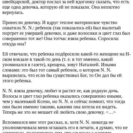
швейцарской, доктор послал за ней вдогонку сказать, что есть
еще одна девочка, которую ей не показали. Она неохотно
вернулась.
Принесли девочку. И вдруг теплое материнское чувство
охватило N. N.: ребенок (так показалось ей) был вылитый
портрет ее умершей девочки, и даже волосики и цвет глаз был
совершенно тот же! Она тотчас взяла ребенка. Спросила:
откуда она?
Ей отвечали, что ребенка подбросили какой-то женщине на Н-
ском вокзале в такой-то день (т. е. в тот именно, какой
упоминался в газете), крещена, зовут Наталией. Иными
словами: это был тот самый ребенок, о котором N. N.
выразилась, что если бы существовал Бог, то Он дал бы ей
этого ребенка.
N. N. взяла девочку, любит и растит ее, как родную дочь.
Волосы и цвет глаз ребенка оказались совершенно иными,
чем у маленькой Ксени, но N. N. и сейчас помнит, что тогда
они были именно такими, какими она хотела их видеть.
Теперь же это не мешает ей любить свою девочку. <…>
Вспомнился мне этот рассказ, и, хотя N. N. никогда не
уполномочивала меня оглашать его в печати, я думаю, что не
согрешила, поделившись тем, что слышала с нашими