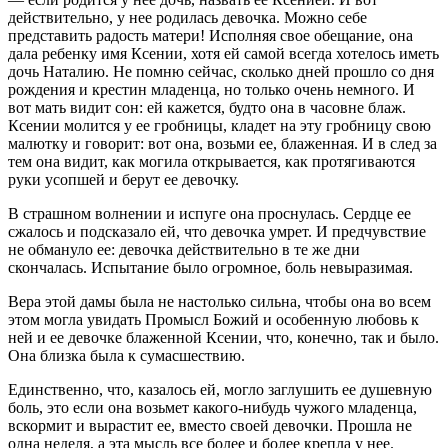
действительно, у нее родилась девочка. Можно себе
представить радость матери! Исполняя свое обещание, она
дала ребенку имя Ксении, хотя ей самой всегда хотелось иметь
дочь Наталию. Не помню сейчас, сколько дней прошло со дня
рождения и крестин младенца, но только очень немного. И
вот мать видит сон: ей кажется, будто она в часовне блаж.
Ксении молится у ее гробницы, кладет на эту гробницу свою
малютку и говорит: вот она, возьми ее, блаженная. И в след за
тем она видит, как могила открывается, как протягиваются
руки усопшей и берут ее девочку.
В страшном волнении и испуге она проснулась. Сердце ее
сжалось и подсказало ей, что девочка умрет. И предчувствие
не обмануло ее: девочка действительно в те же дни
скончалась. Испытание было огромное, боль невыразимая.
Bеpa этой дамы была не настолько сильна, чтобы она во всем
этом могла увидать Промысл Божий и особенную любовь к
ней и ее девочке блаженной Ксении, что, конечно, так и было.
Она близка была к сумасшествию.
Единственно, что, казалось ей, могло заглушить ее душевную
боль, это если она возьмет какого-нибудь чужого младенца,
вскормит и вырастит ее, вместо своей девочки. Прошла не
одна неделя, а эта мысль все более и более крепла у нее.