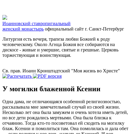
Иоанновский ставропигиальный
женский монастырь
официальный сайт
г. Санкт-Петербург
Литургия есть вечеря, трапеза любви Божией к роду
человеческому. Около Агнца Божия все собираются на
дискосе - живые и умершие, святые и грешные. Церковь
торжествующая и воинствующая.
Св. прав. Иоанн Кронштадтский "Моя жизнь во Христе"
У могилки блаженной Ксении
Одна дама, не отличающаяся особенной религиозностью,
рассказывала мне замечательный случай из своей жизни.
Несколько лет она была замужем и очень хотела иметь детей,
но все дети рождались мертвыми. Она была близка к
отчаянию. Тогда кто-то посоветовал ей сходить на могилку
блаж. Ксении и помолиться там. Она помолилась и дала обет
— если родится у нее дочь, назвать ее Ксенией. И вот