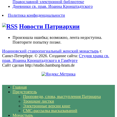
Православной электронной библиотеке
Дневники св. прав. Иоанна Кронштадтского
Политика конфиденциальности
Новости Патриархии
Произошла ошибка; возможно, лента недоступна.
Повторите попытку позже.
Иоанновский ставропигиальный женский монастырь
г.
Санкт-Петербург. © 2026. Создание сайта:
Студия храма св.
прав. Иоанна Кронштадтского в Гамбурге
Сайт сделан http://studio.hamburg-hram.de
Главная
Предстоятель
Проповеди, слова, выступления Патриарха
Троицкие листки
Электронные версии книг
СМС-рассылка высказываний
Монастырь