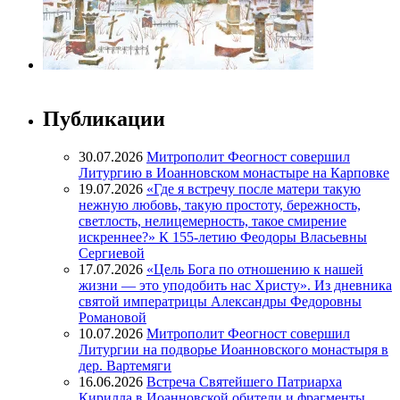
Публикации
30.07.2026
Митрополит Феогност совершил
Литургию в Иоанновском монастыре на Карповке
19.07.2026
«Где я встречу после матери такую
нежную любовь, такую простоту, бережность,
светлость, нелицемерность, такое смирение
искреннее?» К 155-летию Феодоры Власьевны
Сергиевой
17.07.2026
«Цель Бога по отношению к нашей
жизни — это уподобить нас Христу». Из дневника
святой императрицы Александры Федоровны
Романовой
10.07.2026
Митрополит Феогност совершил
Литургии на подворье Иоанновского монастыря в
дер. Вартемяги
16.06.2026
Встреча Святейшего Патриарха
Кирилла в Иоанновской обители и фрагменты