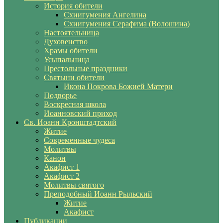
История обители
Схиигумения Ангелина
Схиигумения Серафима (Волошина)
Настоятельница
Духовенство
Храмы обители
Усыпальница
Престольные праздники
Святыни обители
Икона Покрова Божией Матери
Подворье
Воскресная школа
Иоанновский приход
Св. Иоанн Кронштадтский
Житие
Современные чудеса
Молитвы
Канон
Акафист 1
Акафист 2
Молитвы святого
Преподобный Иоанн Рыльский
Житие
Акафист
Публикации