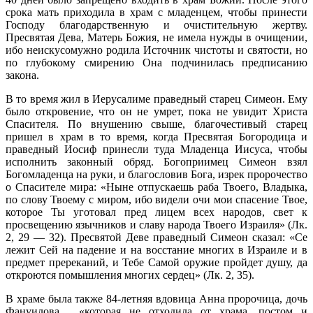
срока мать приходила в храм с младенцем, чтобы принести
Господу благодарственную и очистительную жертву.
Пресвятая Дева, Матерь Божия, не имела нужды в очищении,
ибо неискусомужно родила Источник чистоты и святости, но
по глубокому смирению Она подчинилась предписанию
закона.
В то время жил в Иерусалиме праведный старец Симеон. Ему
было откровение, что он не умрет, пока не увидит Христа
Спасителя. По внушению свыше, благочестивый старец
пришел в храм в то время, когда Пресвятая Богородица и
праведный Иосиф принесли туда Младенца Иисуса, чтобы
исполнить законный обряд. Богоприимец Симеон взял
Богомладенца на руки, и благословив Бога, изрек пророчество
о Спасителе мира: «Ныне отпускаешь раба Твоего, Владыка,
по слову Твоему с миром, ибо видели очи мои спасение Твое,
которое Ты уготовал пред лицем всех народов, свет к
просвещению язычников и славу народа Твоего Израиля» (Лк.
2, 29 — 32). Пресвятой Деве праведный Симеон сказал: «Се
лежит Сей на падение и на восстание многих в Израиле и в
предмет пререканий, и Тебе Самой оружие пройдет душу, да
откроются помышления многих сердец» (Лк. 2, 35).
В храме была также 84-летняя вдовица Анна пророчица, дочь
Фануилова , «которая не отходила от храма, постом и