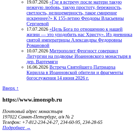
19.07.2026
«Где я встречу после матери такую
нежную любовь, такую простоту, бережность,
светлость, нелицемерность, такое смирение
искреннее?» К 155-летию Феодоры Власьевны
Сергиевой
17.07.2026
«Цель Бога по отношению к нашей
жизни — это уподобить нас Христу». Из дневника
святой императрицы Александры Федоровны
Романовой
10.07.2026
Митрополит Феогност совершил
Литургии на подворье Иоанновского монастыря в
дер. Вартемяги
16.06.2026
Встреча Святейшего Патриарха
Кирилла в Иоанновской обители и фрагменты
богослужения 14 июня 2026 г.
Вверх ↑
https://www.imonspb.ru
Почтовый адрес монастыря
197022 Санкт-Петербург, а/я № 2
Телефон: +7-812-234-24-27, 234-60-95, 234-28-65
Подробнее →