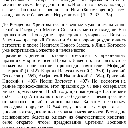
молитвой служа Богу день и ночь. И она в то время, подойдя,
славила Господа и говорила о Нем (Богомладенце) всем,
ожидавшим избавления в Иерусалиме» (Лк. 2, 37 — 38).
До Рождества Христова все праведные мужи и жены жили
верой в Грядущего Мессию Спасителя мира и ожидали Его
пришествия. Последние праведники уходящего Ветхого
Завета — праведный Симеон и Анна пророчица удостоились
встретить в храме Носителя Нового Завета, в Лице Которого
уже встретились Божество и человечество.
Праздник Сретения Господня относится к древнейшим
праздникам христианской Церкви. Известно, что в день этого
торжества произносили проповеди святители Мефодий
Патарский (+ 312), Кирилл Иерусалимский (+ 360), Григорий
Богослов (+ 389), Амфилохий Иконийский (+ 394), Григорий
Нисский (+ 400), Иоанн Златоуст (+ 407). Но, несмотря на
раннее происхождение, этот праздник до VI века совершался
не так торжественно. В 528 году, при императоре Юстиниане
(527 — 565), Антиохию постигло бедствие — землетрясение,
от которого погибло много народа. За этим несчастьем
последовало другое. В 544 году появилась моровая язва,
уносившая ежедневно по несколько тысяч человек. В эти дни
всенародного бедствия одному из благочестивых христиан
было открыто, чтобы празднование Сретения Господня
совершать торжественнее.