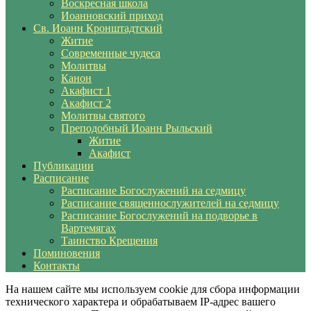
Воскресная школа
Иоанновский приход
Св. Иоанн Кронштадтский
Житие
Современные чудеса
Молитвы
Канон
Акафист 1
Акафист 2
Молитвы святого
Преподобный Иоанн Рыльский
Житие
Акафист
Публикации
Расписание
Расписание Богослужений на седмицу
Расписание священнослужителей на седмицу
Расписание Богослужений на подворье в
Вартемягах
Таинство Крещения
Поминовения
Контакты
На нашем сайте мы используем cookie для сбора информации
технического характера и обрабатываем IP-адрес вашего