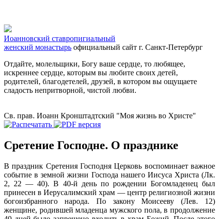
Иоанновский ставропигиальный
женский монастырь
официальный сайт
г. Санкт-Петербург
Отдайте, молельщики, Богу ваше сердце, то любящее,
искреннее сердце, которым вы любите своих детей,
родителей, благодетелей, друзей, в котором вы ощущаете
сладость непритворной, чистой любви.
Св. прав. Иоанн Кронштадтский "Моя жизнь во Христе"
Сретение Господне. О празднике
В праздник Сретения Господня Церковь воспоминает важное
событие в земной жизни Господа нашего Иисуса Христа (Лк.
2, 22 — 40). В 40-й день по рождении Богомладенец был
принесен в Иерусалимский храм — центр религиозной жизни
богоизбранного народа. По закону Моисееву (Лев. 12)
женщине, родившей младенца мужского пола, в продолжение
40 дней было запрещено входить в храм Божий. После этого