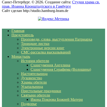
Санкт-Петербург. © 2026. Создание сайта:
Студия храма св.
прав. Иоанна Кронштадтского в Гамбурге
Сайт сделан http://studio.hamburg-hram.de
Главная
Предстоятель
Проповеди, слова, выступления Патриарха
Троицкие листки
Электронные версии книг
СМС-рассылка высказываний
Монастырь
История обители
Схиигумения Ангелина
Схиигумения Серафима (Волошина)
Настоятельница
Духовенство
Храмы обители
Усыпальница
Престольные праздники
Святыни обители
Икона Покрова Божией Матери
Подворье