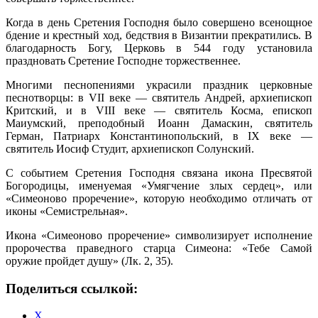
Когда в день Сретения Господня было совершено всенощное
бдение и крестный ход, бедствия в Византии прекратились. В
благодарность Богу, Церковь в 544 году установила
праздновать Сретение Господне торжественнее.
Многими песнопениями украсили праздник церковные
песнотворцы: в VII веке — святитель Андрей, архиепископ
Критский, и в VIII веке — святитель Косма, епископ
Маиумский, преподобный Иоанн Дамаскин, святитель
Герман, Патриарх Константинопольский, в IX веке —
святитель Иосиф Студит, архиепископ Солунский.
С событием Сретения Господня связана икона Пресвятой
Богородицы, именуемая «Умягчение злых сердец», или
«Симеоново проречение», которую необходимо отличать от
иконы «Семистрельная».
Икона «Симеоново проречение» символизирует исполнение
пророчества праведного старца Симеона: «Тебе Самой
оружие пройдет душу» (Лк. 2, 35).
Поделиться ссылкой:
X