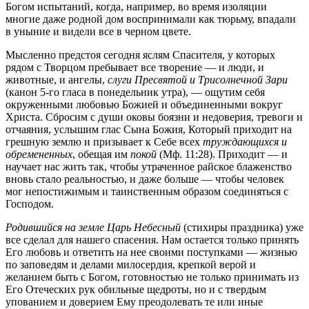
Богом испытаний, когда, например, во время изоляции
многие даже родной дом воспринимали как тюрьму, впадали
в уныние и видели все в черном цвете.
Мысленно предстоя сегодня яслям Спасителя, у которых
рядом с Творцом пребывает все творение — и люди, и
животные, и ангелы,
слуги Пресвятой и Трисолнечной Зари
(канон 5-го гласа в понедельник утра), — ощутим себя
окруженными любовью Божией и объединенными вокруг
Христа. Сбросим с души оковы боязни и недоверия, тревоги и
отчаяния, услышим глас Сына Божия, Который приходит на
грешную землю и призывает к Себе всех
труждающихся и
обремененных
, обещая им
покой
(Мф. 11:28). Приходит — и
научает нас жить так, чтобы утраченное райское блаженство
вновь стало реальностью, и даже больше — чтобы человек
мог непостижимым и таинственным образом соединяться с
Господом.
Родившийся на земле Царь Небесный
(стихиры праздника) уже
все сделал для нашего спасения. Нам остается только принять
Его любовь и ответить на нее своими поступками — жизнью
по заповедям и делами милосердия, крепкой верой и
желанием быть с Богом, готовностью не только принимать из
Его Отеческих рук обильные щедроты, но и с твердым
упованием и доверием Ему преодолевать те или иные