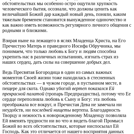
обстоятельствах мы особенно остро ощутили хрупкость
человеческого бытия, осознали, что должны ценить как
величайший Божий дар каждый новый день, поняли, каким
тяжелым бременем становится вынужденное одиночество и
как важно иметь возможность регулярного личного общения с
родными и близкими.
Взирая ныне на лежащего в яслях Младенца Христа, на Его
Пречистую Матерь и праведного Иосифа Обручника, мы
понимаем, что только любовь к Богу и людям способна
укрепить нас в различных испытаниях, изгнать страх из
наших сердец, дать силы на совершение добрых дел.
Ведь Пресвятая Богородица в один из самых важных
моментов Своей жизни тоже находилась в стесненных
обстоятельствах — в чужом городе, в пустынном месте, в
пещере для скота. Однако убогий
вертеп показался Ей
прекрасной палатой
(тропарь Предпразднства), потому что Ее
сердце переполняла любовь к Сыну и Богу: эта любовь
преображала все вокруг, и Пречистая Дева не замечала ни
неудобств, ни
последней нищеты
вертепа. Благодарность
Творцу и нежность к новорожденному Младенцу позволяла
Ей вменять трудности ни во что и видеть благой Промысл
Божий во всех обстоятельствах, которые ниспосылал Ей
Господь. Как это отличается от нашего восприятия данных