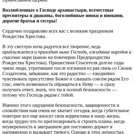
Возлюбленные о Господе архипастыри, всечестные
пресвитеры и диаконы, боголюбивые иноки и инокини,
дорогие братья и сестры!
Сердечно поздравляю всех вас с великим праздником
Рождества Христова.
В эту светлую ночь радуется все творение, ведь
приближается и приходит ныне Господь, ожидание народов и
спасение мира
(канон на повечерии Предпразднства
Рождества Христова). Пришествия Спасителя долгие годы
чаяли люди, утратившие после изгнания из рая связь со Своим
Создателем, забывшие, как это радостно — ежедневно
чувствовать присутствие Божие и слышать совсем рядом Его
глас, иметь возможность обращаться к Нему — и сразу
получать ответ, знать, что ты в полной безопасности —
потому что Господь рядом с тобой.
Именно этого ощущения безопасности, защищенности и
спокойствия нам очень не хватает сегодня, когда губительное
поветрие все еще вносит свои коррективы в нашу жизнь,
когда трудно что-то прогнозировать и строить планы, когда
неуверенность в завтрашнем дне постоянно держит в
напряжении и вызывает тревогу. Однако в этих непростых