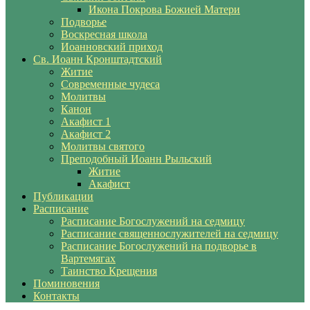
Икона Покрова Божией Матери
Подворье
Воскресная школа
Иоанновский приход
Св. Иоанн Кронштадтский
Житие
Современные чудеса
Молитвы
Канон
Акафист 1
Акафист 2
Молитвы святого
Преподобный Иоанн Рыльский
Житие
Акафист
Публикации
Расписание
Расписание Богослужений на седмицу
Расписание священнослужителей на седмицу
Расписание Богослужений на подворье в
Вартемягах
Таинство Крещения
Поминовения
Контакты