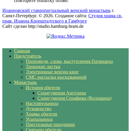
Повторите попытку позже.
Иоанновский ставропигиальный женский монастырь
г.
Санкт-Петербург. © 2026. Создание сайта:
Студия храма св.
прав. Иоанна Кронштадтского в Гамбурге
Сайт сделан http://studio.hamburg-hram.de
Главная
Предстоятель
Проповеди, слова, выступления Патриарха
Троицкие листки
Электронные версии книг
СМС-рассылка высказываний
Монастырь
История обители
Схиигумения Ангелина
Схиигумения Серафима (Волошина)
Настоятельница
Духовенство
Храмы обители
Усыпальница
Престольные праздники
Святыни обители