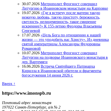
30.07.2026
Митрополит Феогност совершил
Литургию в Иоанновском монастыре на Карповке
19.07.2026
«Где я встречу после матери такую
нежную любовь, такую простоту, бережность,
светлость, нелицемерность, такое смирение
искреннее?» К 155-летию Феодоры Власьевны
Сергиевой
17.07.2026
«Цель Бога по отношению к нашей
жизни — это уподобить нас Христу». Из дневника
святой императрицы Александры Федоровны
Романовой
10.07.2026
Митрополит Феогност совершил
Литургии на подворье Иоанновского монастыря в
дер. Вартемяги
16.06.2026
Встреча Святейшего Патриарха
Кирилла в Иоанновской обители и фрагменты
богослужения 14 июня 2026 г.
Вверх ↑
https://www.imonspb.ru
Почтовый адрес монастыря
197022 Санкт-Петербург, а/я № 2