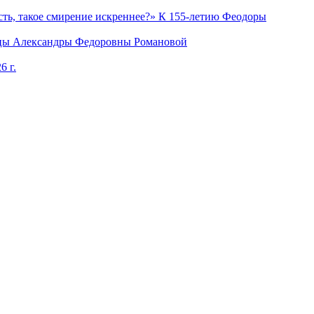
ость, такое смирение искреннее?» К 155-летию Феодоры
рицы Александры Федоровны Романовой
6 г.