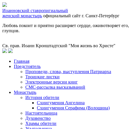
Иоанновский ставропигиальный
женский монастырь
официальный сайт
г. Санкт-Петербург
Любовь покоит и приятно расширяет сердце, оживотворяет его, а
глупцов.
Св. прав. Иоанн Кронштадтский "Моя жизнь во Христе"
Главная
Предстоятель
Проповеди, слова, выступления Патриарха
Троицкие листки
Электронные версии книг
СМС-рассылка высказываний
Монастырь
История обители
Схиигумения Ангелина
Схиигумения Серафима (Волошина)
Настоятельница
Духовенство
Храмы обители
Усыпальница