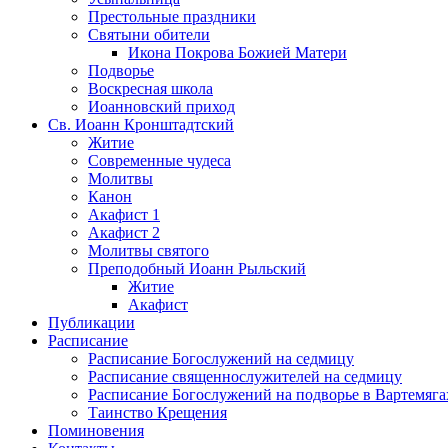
Престольные праздники
Святыни обители
Икона Покрова Божией Матери
Подворье
Воскресная школа
Иоанновский приход
Св. Иоанн Кронштадтский
Житие
Современные чудеса
Молитвы
Канон
Акафист 1
Акафист 2
Молитвы святого
Преподобный Иоанн Рыльский
Житие
Акафист
Публикации
Расписание
Расписание Богослужений на седмицу
Расписание священнослужителей на седмицу
Расписание Богослужений на подворье в Вартемяга
Таинство Крещения
Поминовения