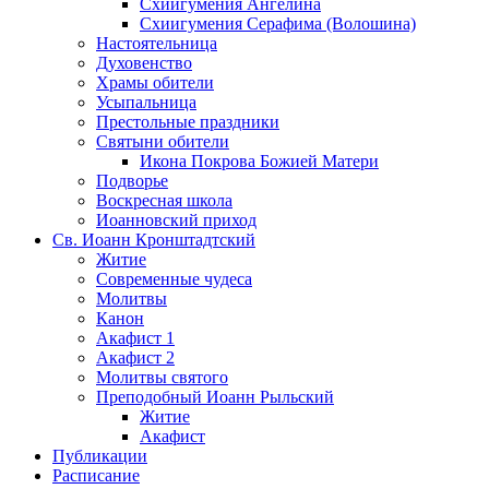
Схиигумения Ангелина
Схиигумения Серафима (Волошина)
Настоятельница
Духовенство
Храмы обители
Усыпальница
Престольные праздники
Святыни обители
Икона Покрова Божией Матери
Подворье
Воскресная школа
Иоанновский приход
Св. Иоанн Кронштадтский
Житие
Современные чудеса
Молитвы
Канон
Акафист 1
Акафист 2
Молитвы святого
Преподобный Иоанн Рыльский
Житие
Акафист
Публикации
Расписание