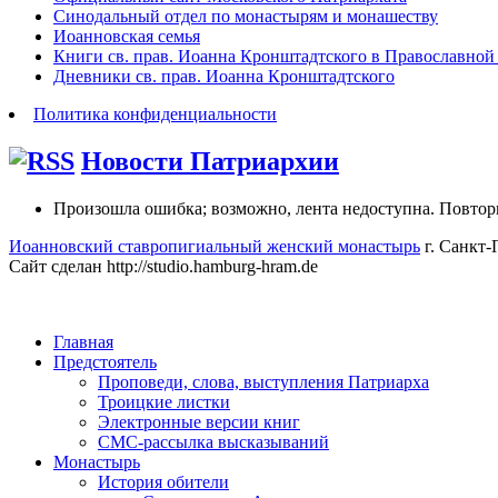
Синодальный отдел по монастырям и монашеству
Иоанновская семья
Книги св. прав. Иоанна Кронштадтского в Православной
Дневники св. прав. Иоанна Кронштадтского
Политика конфиденциальности
Новости Патриархии
Произошла ошибка; возможно, лента недоступна. Повтор
Иоанновский ставропигиальный женский монастырь
г. Санкт-
Сайт сделан http://studio.hamburg-hram.de
Главная
Предстоятель
Проповеди, слова, выступления Патриарха
Троицкие листки
Электронные версии книг
СМС-рассылка высказываний
Монастырь
История обители