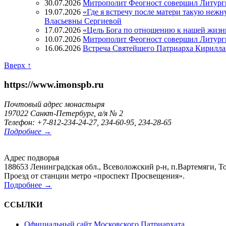
30.07.2026
Митрополит Феогност совершил Литург
19.07.2026
«Где я встречу после матери такую нежн
Власьевны Сергиевой
17.07.2026
«Цель Бога по отношению к нашей жизн
10.07.2026
Митрополит Феогност совершил Литурги
16.06.2026
Встреча Святейшего Патриарха Кирилла 
Вверх ↑
https://www.imonspb.ru
Почтовый адрес монастыря
197022 Санкт-Петербург, а/я № 2
Телефон: +7-812-234-24-27, 234-60-95, 234-28-65
Подробнее →
Адрес подворья
188653 Ленинградская обл., Всеволожский р-н, п.Вартемяги, То
Проезд от станции метро «проспект Просвещения».
Подробнее →
ССЫЛКИ
Официальный сайт Московского Патриархата