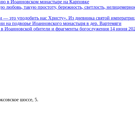
ию в Иоанновском монастыре на Карповке
ую любовь, такую простоту, бережность, светлость, нелицемерн
и — это уподобить нас Христу». Из дневника святой императ
и на подворье Иоанновского монастыря в дер. Вартемяги
в Иоанновской обители и фрагменты богослужения 14 июня 202
ксовское шоссе, 5.