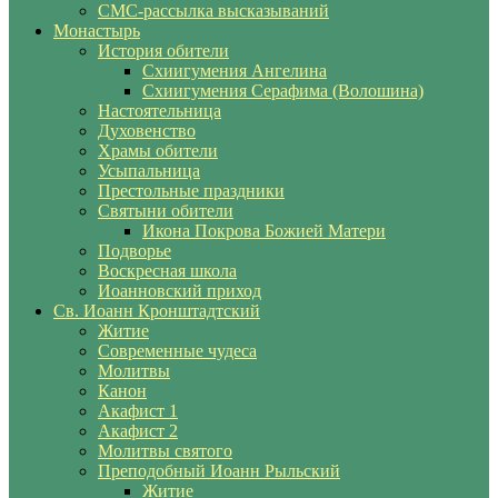
СМС-рассылка высказываний
Монастырь
История обители
Схиигумения Ангелина
Схиигумения Серафима (Волошина)
Настоятельница
Духовенство
Храмы обители
Усыпальница
Престольные праздники
Святыни обители
Икона Покрова Божией Матери
Подворье
Воскресная школа
Иоанновский приход
Св. Иоанн Кронштадтский
Житие
Современные чудеса
Молитвы
Канон
Акафист 1
Акафист 2
Молитвы святого
Преподобный Иоанн Рыльский
Житие