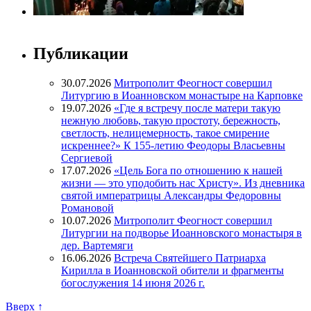
Публикации
30.07.2026
Митрополит Феогност совершил
Литургию в Иоанновском монастыре на Карповке
19.07.2026
«Где я встречу после матери такую
нежную любовь, такую простоту, бережность,
светлость, нелицемерность, такое смирение
искреннее?» К 155-летию Феодоры Власьевны
Сергиевой
17.07.2026
«Цель Бога по отношению к нашей
жизни — это уподобить нас Христу». Из дневника
святой императрицы Александры Федоровны
Романовой
10.07.2026
Митрополит Феогност совершил
Литургии на подворье Иоанновского монастыря в
дер. Вартемяги
16.06.2026
Встреча Святейшего Патриарха
Кирилла в Иоанновской обители и фрагменты
богослужения 14 июня 2026 г.
Вверх ↑