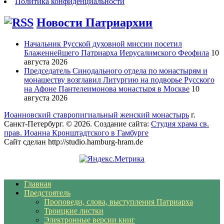
Политика конфиденциальности
Новости Патриархии
Начальник Русской духовной миссии посетил
Блаженнейшего Патриарха Иерусалимского Феофила
10
августа 2026
Председатель Синодального отдела по монастырям и
монашеству возглавил Литургию на подворье Русского
на Афоне Пантелеимонова монастыря в Москве
10
августа 2026
Иоанновский ставропигиальный женский монастырь
г.
Санкт-Петербург. © 2026. Создание сайта:
Студия храма св.
прав. Иоанна Кронштадтского в Гамбурге
Сайт сделан http://studio.hamburg-hram.de
Главная
Предстоятель
Проповеди, слова, выступления Патриарха
Троицкие листки
Электронные версии книг