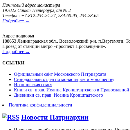
Почтовый адрес монастыря
197022 Санкт-Петербург, а/я № 2
Телефон: +7-812-234-24-27, 234-60-95, 234-28-65
Подробнее →
Адрес подворья
188653 Ленинградская обл., Всеволожский р-н, п.Вартемяги, То
Проезд от станции метро «проспект Просвещения».
Подробнее →
ССЫЛКИ
Официальный сайт Московского Патриархата
Синодальный отдел по монастырям и монашеству
Иоанновская семья
Книги св. прав. Иоанна Кронштадтского в Православной
Дневники св. прав. Иоанна Кронштадтского
Политика конфиденциальности
Новости Патриархии
Произошла ошибка; возможно, лента недоступна. Повтор