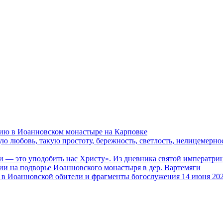
ию в Иоанновском монастыре на Карповке
ую любовь, такую простоту, бережность, светлость, нелицемерн
и — это уподобить нас Христу». Из дневника святой императ
и на подворье Иоанновского монастыря в дер. Вартемяги
в Иоанновской обители и фрагменты богослужения 14 июня 202