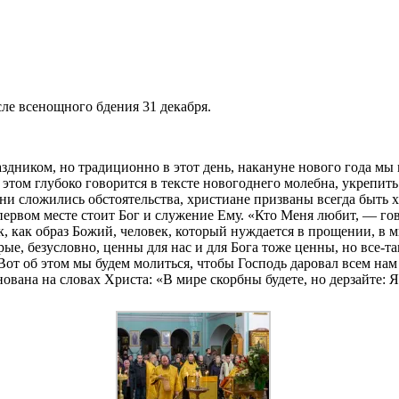
ле всенощного бдения 31 декабря.
аздником, но традиционно в этот день, накануне нового года 
этом глубоко говорится в тексте новогоднего молебна, укрепит
ы ни сложились обстоятельства, христиане призваны всегда быть
 первом месте стоит Бог и служение Ему. «Кто Меня любит, — го
к, как образ Божий, человек, который нуждается в прощении, в м
ые, безусловно, ценны для нас и для Бога тоже ценны, но все-т
. Вот об этом мы будем молиться, чтобы Господь даровал всем нам
нована на словах Христа: «В мире скорбны будете, но дерзайте: Я