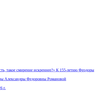
ость, такое смирение искреннее?» К 155-летию Феодоры
рицы Александры Федоровны Романовой
6 г.