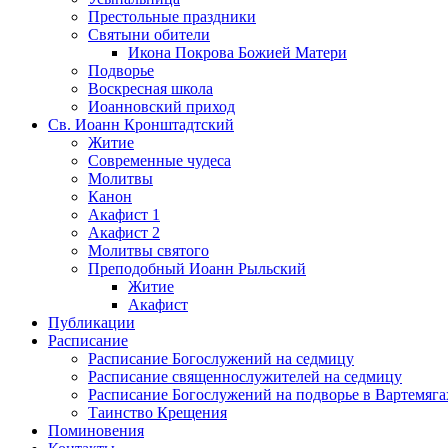
Престольные праздники
Святыни обители
Икона Покрова Божией Матери
Подворье
Воскресная школа
Иоанновский приход
Св. Иоанн Кронштадтский
Житие
Современные чудеса
Молитвы
Канон
Акафист 1
Акафист 2
Молитвы святого
Преподобный Иоанн Рыльский
Житие
Акафист
Публикации
Расписание
Расписание Богослужений на седмицу
Расписание священнослужителей на седмицу
Расписание Богослужений на подворье в Вартемяга
Таинство Крещения
Поминовения