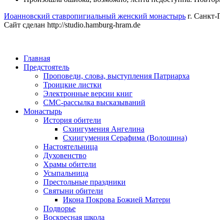
Иоанновский ставропигиальный женский монастырь
г. Санкт-
Сайт сделан http://studio.hamburg-hram.de
Главная
Предстоятель
Проповеди, слова, выступления Патриарха
Троицкие листки
Электронные версии книг
СМС-рассылка высказываний
Монастырь
История обители
Схиигумения Ангелина
Схиигумения Серафима (Волошина)
Настоятельница
Духовенство
Храмы обители
Усыпальница
Престольные праздники
Святыни обители
Икона Покрова Божией Матери
Подворье
Воскресная школа