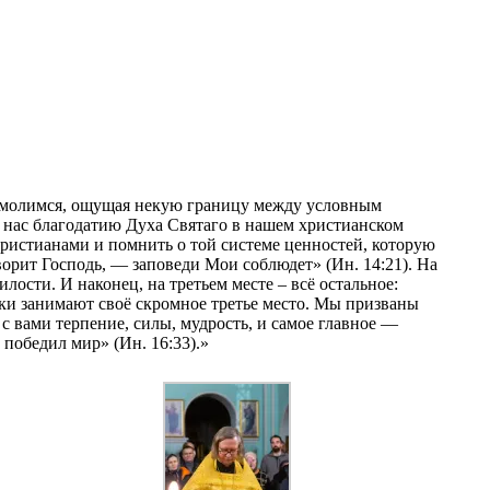
мы молимся, ощущая некую границу между условным
ь нас благодатию Духа Святаго в нашем христианском
 христианами и помнить о той системе ценностей, которую
ворит Господь, — заповеди Мои соблюдет» (Ин. 14:21). На
илости. И наконец, на третьем месте – всё остальное:
аки занимают своё скромное третье место. Мы призваны
 с вами терпение, силы, мудрость, и самое главное —
 победил мир» (Ин. 16:33).»