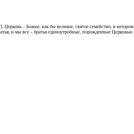
17]. Церковь – Божие, как бы великое, святое семейство, в котор
ратья, и мы все – братья единоутробные, порожденные Церковь