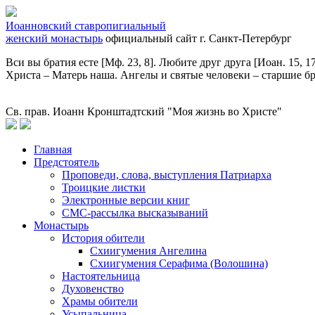
Иоанновский ставропигиальный
женский монастырь
официальный сайт
г. Санкт-Петербург
Вси вы братия есте [Мф. 23, 8]. Любите друг друга [Иоан. 15, 
Христа – Матерь наша. Ангелы и святые человеки – старшие б
Св. прав. Иоанн Кронштадтский "Моя жизнь во Христе"
Главная
Предстоятель
Проповеди, слова, выступления Патриарха
Троицкие листки
Электронные версии книг
СМС-рассылка высказываний
Монастырь
История обители
Схиигумения Ангелина
Схиигумения Серафима (Волошина)
Настоятельница
Духовенство
Храмы обители
Усыпальница