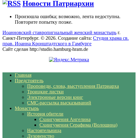
Новости Патриархии
Произошла ошибка; возможно, лента недоступна.
Повторите попытку позже.
Иоанновский ставропигиальный женский монастырь
г.
Санкт-Петербург. © 2026. Создание сайта:
Студия храма св.
прав. Иоанна Кронштадтского в Гамбурге
Сайт сделан http://studio.hamburg-hram.de
Главная
Предстоятель
Проповеди, слова, выступления Патриарха
Троицкие листки
Электронные версии книг
СМС-рассылка высказываний
Монастырь
История обители
Схиигумения Ангелина
Схиигумения Серафима (Волошина)
Настоятельница
Духовенство