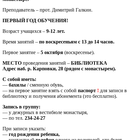
Преподаватель – прот. Димитрий Галкин.
ПЕРВЫЙ ГОД ОБУЧЕНИЯ!
Возраст учащихся –
9-12 лет.
Время занятий –
по воскресеньям с 13 до 14 часов.
Первое занятие –
5 октября
(воскресенье).
МЕСТО
проведения занятий –
БИБЛИОТЕКА
Адрес наб. р. Карповки, 28 (рядом с монастырем).
С собой иметь:
—
бахилы
/ сменную обувь,
— на первое занятие взять с собой
паспорт
!
для записи в
библиотеку и получения абонемента (это бесплатно).
Запись в группу:
— у дежурных в вестибюле монастыря,
— по тел.
234-24-27
При записи указать:
—
год рождения ребенка,
— контактный
телефон
одного из родителей, кто будет