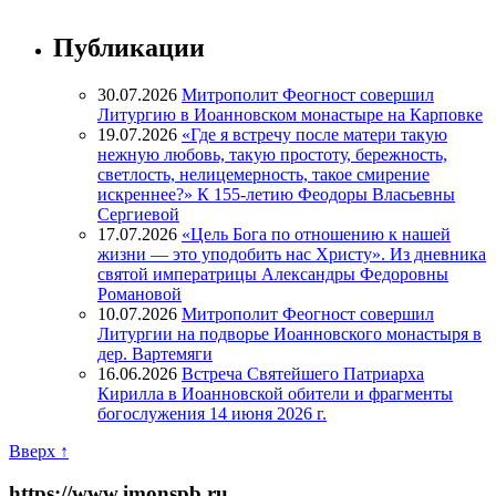
Публикации
30.07.2026
Митрополит Феогност совершил
Литургию в Иоанновском монастыре на Карповке
19.07.2026
«Где я встречу после матери такую
нежную любовь, такую простоту, бережность,
светлость, нелицемерность, такое смирение
искреннее?» К 155-летию Феодоры Власьевны
Сергиевой
17.07.2026
«Цель Бога по отношению к нашей
жизни — это уподобить нас Христу». Из дневника
святой императрицы Александры Федоровны
Романовой
10.07.2026
Митрополит Феогност совершил
Литургии на подворье Иоанновского монастыря в
дер. Вартемяги
16.06.2026
Встреча Святейшего Патриарха
Кирилла в Иоанновской обители и фрагменты
богослужения 14 июня 2026 г.
Вверх ↑
https://www.imonspb.ru