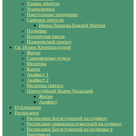
Храмы обители
Усыпальница
Престольные праздники
Святыни обители
Икона Покрова Божией Матери
Подворье
Воскресная школа
Иоанновский приход
Св. Иоанн Кронштадтский
Житие
Современные чудеса
Молитвы
Канон
Акафист 1
Акафист 2
Молитвы святого
Преподобный Иоанн Рыльский
Житие
Акафист
Публикации
Расписание
Расписание Богослужений на седмицу
Расписание священнослужителей на седмицу
Расписание Богослужений на подворье в
Вартемягах