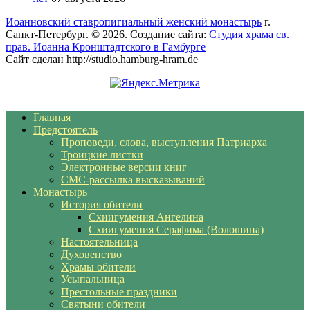
Иоанновский ставропигиальный женский монастырь
г.
Санкт-Петербург. © 2026. Создание сайта:
Студия храма св.
прав. Иоанна Кронштадтского в Гамбурге
Сайт сделан http://studio.hamburg-hram.de
Главная
Предстоятель
Проповеди, слова, выступления Патриарха
Троицкие листки
Электронные версии книг
СМС-рассылка высказываний
Монастырь
История обители
Схиигумения Ангелина
Схиигумения Серафима (Волошина)
Настоятельница
Духовенство
Храмы обители
Усыпальница
Престольные праздники
Святыни обители