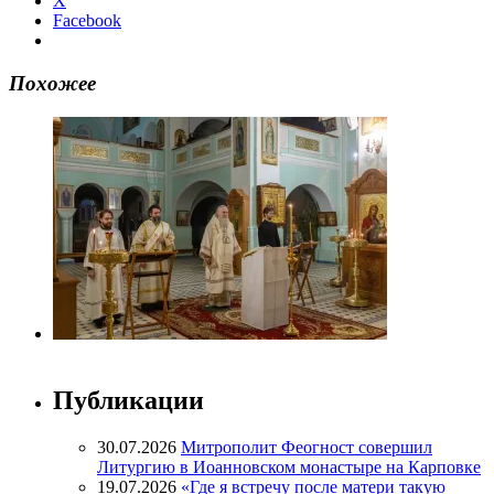
X
Facebook
Похожее
Публикации
30.07.2026
Митрополит Феогност совершил
Литургию в Иоанновском монастыре на Карповке
19.07.2026
«Где я встречу после матери такую