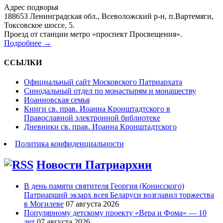
Адрес подворья
188653 Ленинградская обл., Всеволожский р-н, п.Вартемяги,
Токсовское шоссе, 5.
Проезд от станции метро «проспект Просвещения».
Подробнее →
ССЫЛКИ
Официальный сайт Московского Патриархата
Синодальный отдел по монастырям и монашеству
Иоанновская семья
Книги св. прав. Иоанна Кронштадтского в
Православной электронной библиотеке
Дневники св. прав. Иоанна Кронштадтского
Политика конфиденциальности
Новости Патриархии
В день памяти святителя Георгия (Конисского)
Патриарший экзарх всея Беларуси возглавил торжества
в Могилеве
07 августа 2026
Популярному детскому проекту «Вера и Фома» — 10
лет
07 августа 2026