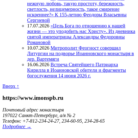
нежную любовь, такую простоту, бережность,
светлость, нелицемерность, такое смирение
искреннее?» К 155-летию Феодоры Власьевны
Сергиевой
17.07.2026
«Цель Бога по отношению к нашей
жизни — это уподобить нас Христу». Из дневника
святой императрицы Александры Федоровны
Романовой
10.07.2026
Митрополит Феогност совершил
Литургии на подворье Иоанновского монастыря в
дер. Вартемяги
16.06.2026
Встреча Святейшего Патриарха
Кирилла в Иоанновской обители и фрагменты
богослужения 14 июня 2026 г.
Вверх ↑
https://www.imonspb.ru
Почтовый адрес монастыря
197022 Санкт-Петербург, а/я № 2
Телефон: +7-812-234-24-27, 234-60-95, 234-28-65
Подробнее →