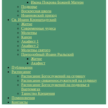
Икона Покрова Божией Матери
Подворье
Воскресная школа
Иоанновский приход
Св. Иоанн Кронштадтский
Житие
Современные чудеса
Молитвы
Канон
Акафист 1
Акафист 2
Молитвы святого
Преподобный Иоанн Рыльский
Житие
Акафист
Публикации
Расписание
Расписание Богослужений на седмицу
Расписание священнослужителей на седмицу
Расписание Богослужений на подворье в
Вартемягах
Таинство Крещения
Поминовения
Контакты