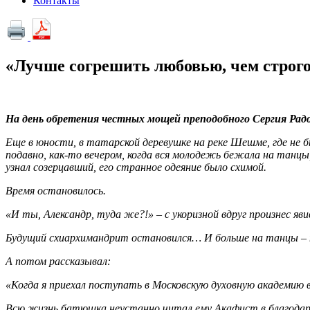
Контакты
«Лучше согрешить любовью, чем строг
На день обретения честных мощей преподобного Сергия Радо
Еще в юности, в татарской деревушке на реке Шешме, где не б
подавно, как-то вечером, когда вся молодежь бежала на танц
узнал созерцавший, его странное одеяние было схимой.
Время остановилось.
«И ты, Александр, туда же?!» – с укоризной вдруг произнес яв
Будущий схиархимандрит остановился… И больше на танцы – н
А потом рассказывал:
«Когда я приехал поступать в Московскую духовную академию 
Всю жизнь батюшка неустанно читал ему Акафист в благодарн