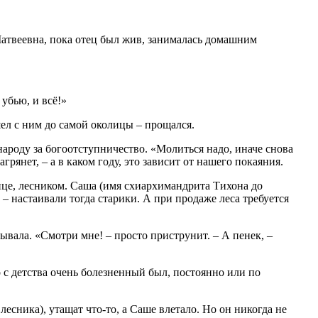
Матвеевна, пока отец был жив, занималась домашним
 убью, и всё!»
шел с ним до самой околицы – прощался.
ароду за богоотступничество. «Молиться надо, иначе снова
грянет, – а в каком году, это зависит от нашего покаяния.
ице, лесником. Саша (имя схиархимандрита Тихона до
, – настаивали тогда старики. А при продаже леса требуется
зывала. «Смотри мне! – просто приструнит. – А пенек, –
 с детства очень болезненный был, постоянно или по
есника), утащат что-то, а Саше влетало. Но он никогда не