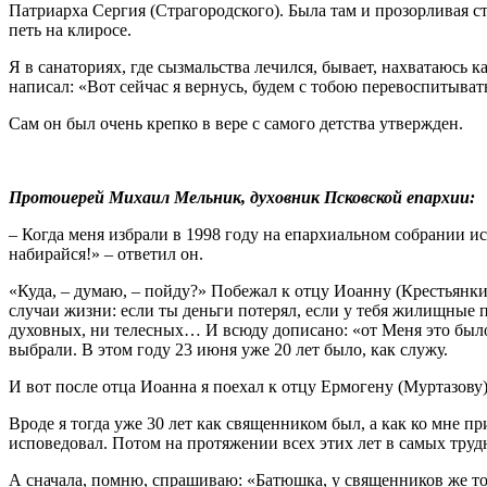
Патриарха Сергия (Страгородского). Была там и прозорливая с
петь на клиросе.
Я в санаториях, где сызмальства лечился, бывает, нахватаюсь
написал: «Вот сейчас я вернусь, будем с тобою перевоспитывать
Сам он был очень крепко в вере с самого детства утвержден.
Протоиерей Михаил Мельник, духовник Псковской епархии:
– Когда меня избрали в 1998 году на епархиальном собрании и
набирайся!» – ответил он.
«Куда, – думаю, – пойду?» Побежал к отцу Иоанну (Крестьянки
случаи жизни: если ты деньги потерял, если у тебя жилищные п
духовных, ни телесных… И всюду дописано: «от Меня это было
выбрали. В этом году 23 июня уже 20 лет было, как служу.
И вот после отца Иоанна я поехал к отцу Ермогену (Муртазову)
Вроде я тогда уже 30 лет как священником был, а как ко мне п
исповедовал. Потом на протяжении всех этих лет в самых трудн
А сначала, помню, спрашиваю: «Батюшка, у священников же то