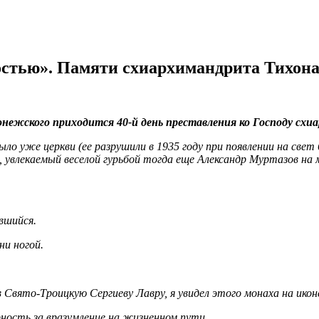
остью». Памяти схиархимандрита Тихона
нежского приходится 40-й день преставления ко Господу схиа
ыло уже церкви (ее разрушили в 1935 году при появлении на све
ы, увлекаемый веселой гурьбой тогда еще Александр Муртазов на
ившийся.
и ногой.
в Свято-Троицкую Сергиеву Лавру, я увидел этого монаха на ик
ость за вразумление на жизненном пути.