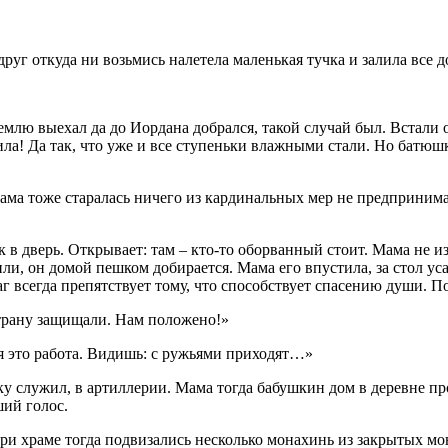
руг откуда ни возьмись налетела маленькая тучка и залила все 
емлю выехал да до Иордана добрался, такой случай был. Встали 
ила! Да так, что уже и все ступеньки влажными стали. Но батюш
Мама тоже старалась ничего из кардинальных мер не предпринима
 в дверь. Открывает: там – кто-то оборванный стоит. Мама не из
и, он домой пешком добирается. Мама его впустила, за стол усад
аг всегда препятствует тому, что способствует спасению души. 
страну защищали. Нам положено!»
ая это работа. Видишь: с ружьями приходят…»
аку служил, в артиллерии. Мама тогда бабушкин дом в деревне п
ший голос.
ри храме тогда подвизались несколько монахинь из закрытых мо