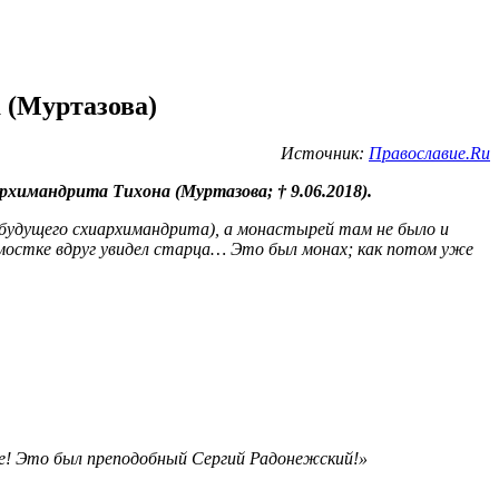
 (Муртазова)
Источник:
Православие.Ru
рхимандрита Тихона (Муртазова; † 9.06.2018).
т будущего схиархимандрита), а монастырей там не было и
 мостке вдруг увидел старца… Это был монах; как потом уже
оне! Это был преподобный Сергий Радонежский!»