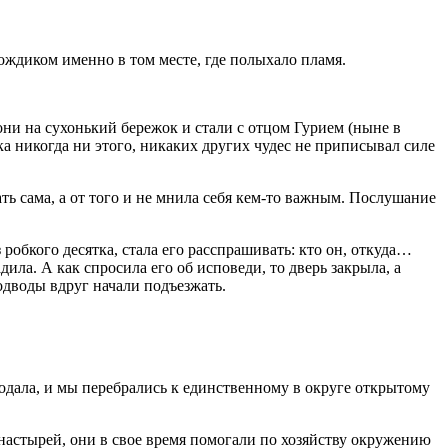
дождиком именно в том месте, где полыхало пламя.
они на сухонький бережок и стали с отцом Гурием (ныне в
ка никогда ни этого, никаких других чудес не приписывал силе
ть сама, а от того и не мнила себя кем-то важным. Послушание
 робкого десятка, стала его расспрашивать: кто он, откуда…
ила. А как спросила его об исповеди, то дверь закрыла, а
Подводы вдруг начали подъезжать.
родала, и мы перебрались к единственному в округе открытому
настырей, они в свое время помогали по хозяйству окружению