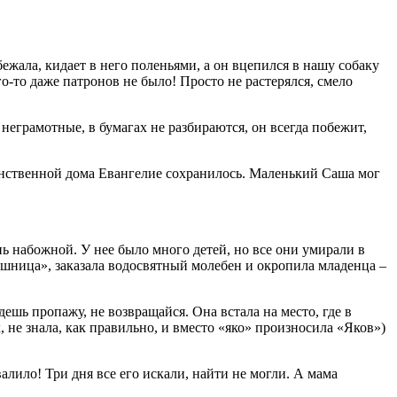
ала, кидает в него поленьями, а он вцепился в нашу собаку
о-то даже патронов не было! Просто не растерялся, смело
 неграмотные, в бумагах не разбираются, он всегда побежит,
единственной дома Евангелие сохранилось. Маленький Саша мог
ь набожной. У нее было много детей, но все они умирали в
ушница», заказала водосвятный молебен и окропила младенца –
дешь пропажу, не возвращайся. Она встала на место, где в
, не знала, как правильно, и вместо «яко» произносила «Яков»)
валило! Три дня все его искали, найти не могли. А мама