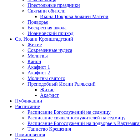
Престольные праздники
Святыни обители
Икона Покрова Божией Матери
Подворье
Воскресная школа
Иоанновский приход
Св. Иоанн Кронштадтский
Житие
Современные чудеса
Молитвы
Канон
Акафист 1
Акафист 2
Молитвы святого
Преподобный Иоанн Рыльский
Житие
Акафист
Публикации
Расписание
Расписание Богослужений на седмицу
Расписание священнослужителей на седмицу
Расписание Богослужений на подворье в Вартемяга
Таинство Крещения
Поминовения