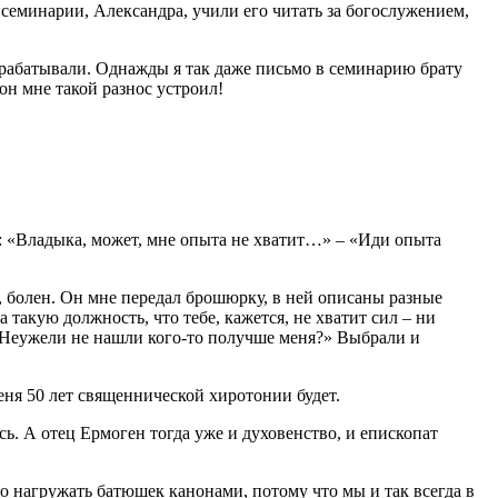
 семинарии, Александра, учили его читать за богослужением,
обрабатывали. Однажды я так даже письмо в семинарию брату
 он мне такой разнос устроил!
ю: «Владыка, может, мне опыта не хватит…» – «Иди опыта
н, болен. Он мне передал брошюрку, в ней описаны разные
 такую должность, что тебе, кажется, не хватит сил – ни
 «Неужели не нашли кого-то получше меня?» Выбрали и
меня 50 лет священнической хиротонии будет.
сь. А отец Ермоген тогда уже и духовенство, и епископат
о нагружать батюшек канонами, потому что мы и так всегда в