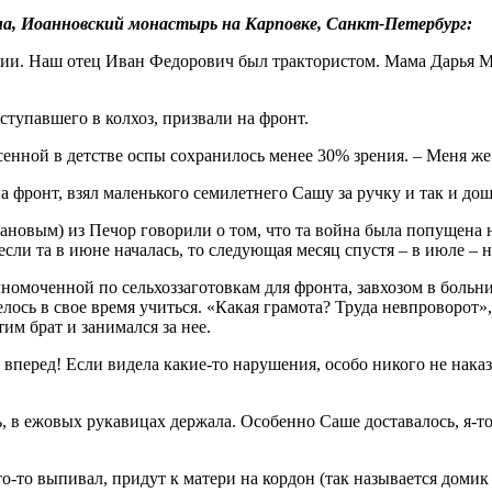
а, Иоанновский монастырь на Карповке, Санкт-Петербург:
тарии. Наш отец Иван Федорович был трактористом. Мама Дарья 
вступавшего в колхоз, призвали на фронт.
есенной в детстве оспы сохранилось менее 30% зрения. – Меня же
а фронт, взял маленького семилетнего Сашу за ручку и так и до
новым) из Печор говорили о том, что та война была попущена н
сли та в июне началась, то следующая месяц спустя – в июле – на
лномоченной по сельхоззаготовкам для фронта, завхозом в больн
велось в свое время учиться. «Какая грамота? Труда невпроворот»
тим брат и занимался за нее.
и вперед! Если видела какие-то нарушения, особо никого не нака
, в ежовых рукавицах держала. Особенно Саше доставалось, я-то
о-то выпивал, придут к матери на кордон (так называется домик л