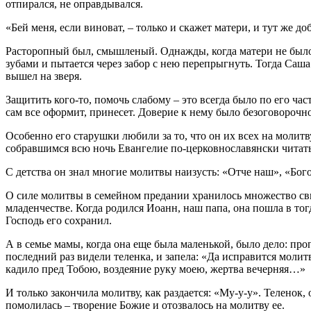
отпирался, не оправдывался.
«Бей меня, если виноват, – только и скажет матери, и тут же до
Расторопный был, смышленый. Однажды, когда матери не было,
зубами и пытается через забор с нею перепрыгнуть. Тогда Саша
вышел на зверя.
Защитить кого-то, помочь слабому – это всегда было по его час
сам все оформит, принесет. Доверие к нему было безоговорочно
Особенно его старушки любили за то, что он их всех на молит
собравшимся всю ночь Евангелие по-церковнославянски читать.
С детства он знал многие молитвы наизусть: «Отче наш», «Бог
О силе молитвы в семейном предании хранилось множество сви
младенчестве. Когда родился Иоанн, наш папа, она пошла в т
Господь его сохранил.
А в семье мамы, когда она еще была маленькой, было дело: проп
последний раз видели теленка, и запела: «Да исправится молит
кадило пред Тобою, воздеяние руку моею, жертва вечерняя…»
И только закончила молитву, как раздается: «Му-у-у». Теленок, 
помолилась – творение Божие и отозвалось на молитву ее.