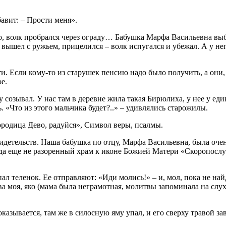
бавит: – Прости меня».
 волк пробрался через ограду… Бабушка Марфа Васильевна выбеж
 вышел с ружьем, прицелился – волк испугался и убежал. А у нег
ти. Если кому-то из старушек пенсию надо было получить, а они,
е.
ву созывал. У нас там в деревне жила такая Бирюлиха, у нее у 
 «Что из этого мальчика будет?..» – удивлялись старожилы.
ородица Дево, радуйся», Символ веры, псалмы.
детельств. Наша бабушка по отцу, Марфа Васильевна, была очен
огда еще не разоренный храм к иконе Божией Матери «Скоропосл
ал теленок. Ее отправляют: «Иди молись!» – и, мол, пока не най
ва моя, яко (мама была неграмотная, молитвы запоминала на слух
оказывается, там же в силосную яму упал, и его сверху травой за