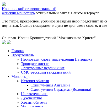
Иоанновский ставропигиальный
женский монастырь
официальный сайт
г. Санкт-Петербург
Это тихое, прекрасное, усеянное звездами небо представит из 
поучаться. Солнце померкнет, и луна не даст света своего, и зве
Св. прав. Иоанн Кронштадтский "Моя жизнь во Христе"
Главная
Предстоятель
Проповеди, слова, выступления Патриарха
Троицкие листки
Электронные версии книг
СМС-рассылка высказываний
Монастырь
История обители
Схиигумения Ангелина
Схиигумения Серафима (Волошина)
Настоятельница
Духовенство
Храмы обители
Усыпальница