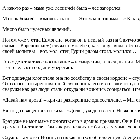
А как-то раз – мама уже лесничей была – лес загорелся.
Матерь Божия! – взмолилась она. – Это ж мне тюрьма…» Как вд
Много было чудесных явлений.
Потом уже у отца Ермогена, когда он в первый раз на Святую з
схиме – Варсонофием) служить молебен, как вдруг вода забурл
своей молитвы – вот, мол, отец Гурий рядом стоял, молился…
Это с детства такое воспитание – в смирении, в послушании. 
– оно ведь от гордыни уберегает.
Вот однажды хлопотала она по хозяйству в своем кордоне – стук
Оказалось, это арестованный священник, его из ссылки отпустил
снаружи как раз люди стали откуда ни возьмись собираться. Вр
«Давай нам дрова! – кричат разъяренные односельчане. – Мы 
Ей тогда священник и сказал: «Дочка, уходи из леса. Не женск
Брат уже не мог маме помогать: его в армию призвали. Он в Б
храму в Чистополе. Там как раз певчих не было, а у мамы хоро
Служил там отец Иоанн, из покаявшихся обновленцев. А еще п