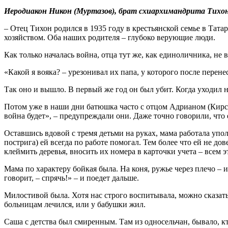
Иеродиакон Никон (Муртазов), брат схиархимандрита Тихон
– Отец Тихон родился в 1935 году в крестьянской семье в Та
хозяйством. Оба наших родителя – глубоко верующие люди.
Как только началась война, отца тут же, как единоличника, не 
«Какой я вояка? – урезонивал их папа, у которого после перен
Так оно и вышло. В первый же год он был убит. Когда уходил н
Потом уже в наши дни батюшка часто с отцом Адрианом (Кирса
война будет», – предупреждали они. Даже точно говорили, что е
Оставшись вдовой с тремя детьми на руках, мама работала упо
пострига) ей всегда по работе помогал. Тем более что ей не до
клеймить деревья, вносить их номера в карточки учета – всем э
Мама по характеру бойкая была. На коня, ружье через плечо – 
говорит, – спрячь!» – и поедет дальше.
Милостивой была. Хотя нас строго воспитывала, можно сказать
больницам лечился, или у бабушки жил.
Саша с детства был смиренным. Там из односельчан, бывало, кт