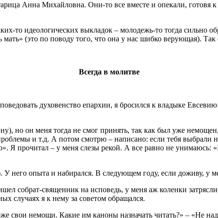
тарица Анна Михайловна. Они-то все вместе и опекали, готовя к
 каких-то идеологических выкладок – молодежь-то тогда сильно 
 мать» (это по поводу того, что она у нас шибко верующая). Так
Всегда в молитве
споведовать духовенство епархии, я бросился к владыке Евсеви
ну), но он меня тогда не смог принять, так как был уже немоще
роблемы и т.д. А потом смотрю – написано: если тебя выбрали на
». Я прочитал – у меня слезы рекой. А все равно не унимаюсь:
. У него опыта и набирался. В следующем году, если доживу, у 
ришел собрат-священник на исповедь, у меня аж коленки затрясли
ых случаях я к нему за советом обращался.
же свои немощи. Какие им каноны назначать читать?» – «Не над