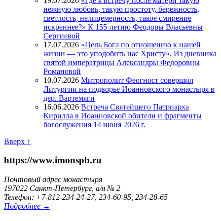
19.07.2026
«Где я встречу после матери такую
нежную любовь, такую простоту, бережность,
светлость, нелицемерность, такое смирение
искреннее?» К 155-летию Феодоры Власьевны
Сергиевой
17.07.2026
«Цель Бога по отношению к нашей
жизни — это уподобить нас Христу». Из дневника
святой императрицы Александры Федоровны
Романовой
10.07.2026
Митрополит Феогност совершил
Литургии на подворье Иоанновского монастыря в
дер. Вартемяги
16.06.2026
Встреча Святейшего Патриарха
Кирилла в Иоанновской обители и фрагменты
богослужения 14 июня 2026 г.
Вверх ↑
https://www.imonspb.ru
Почтовый адрес монастыря
197022 Санкт-Петербург, а/я № 2
Телефон: +7-812-234-24-27, 234-60-95, 234-28-65
Подробнее →