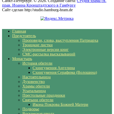
Санкт-Петербург. © 2026. Создание сайта:
Студия храма св.
прав. Иоанна Кронштадтского в Гамбурге
Сайт сделан http://studio.hamburg-hram.de
Главная
Предстоятель
Проповеди, слова, выступления Патриарха
Троицкие листки
Электронные версии книг
СМС-рассылка высказываний
Монастырь
История обители
Схиигумения Ангелина
Схиигумения Серафима (Волошина)
Настоятельница
Духовенство
Храмы обители
Усыпальница
Престольные праздники
Святыни обители
Икона Покрова Божией Матери
Подворье
Воскресная школа