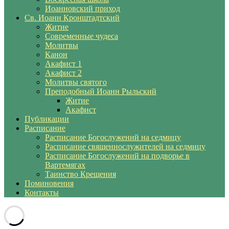
Иоанновский приход
Св. Иоанн Кронштадтский
Житие
Современные чудеса
Молитвы
Канон
Акафист 1
Акафист 2
Молитвы святого
Преподобный Иоанн Рыльский
Житие
Акафист
Публикации
Расписание
Расписание Богослужений на седмицу
Расписание священнослужителей на седмицу
Расписание Богослужений на подворье в
Вартемягах
Таинство Крещения
Поминовения
Контакты