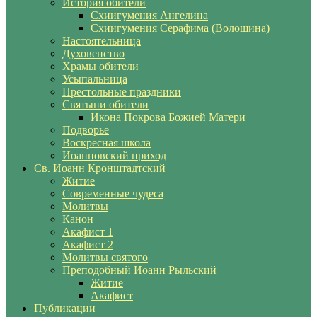
История обители
Схиигумения Ангелина
Схиигумения Серафима (Волошина)
Настоятельница
Духовенство
Храмы обители
Усыпальница
Престольные праздники
Святыни обители
Икона Покрова Божией Матери
Подворье
Воскресная школа
Иоанновский приход
Св. Иоанн Кронштадтский
Житие
Современные чудеса
Молитвы
Канон
Акафист 1
Акафист 2
Молитвы святого
Преподобный Иоанн Рыльский
Житие
Акафист
Публикации