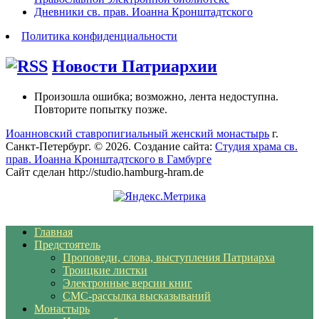
Дневники св. прав. Иоанна Кронштадтского
Политика конфиденциальности
Новости Патриархии
Произошла ошибка; возможно, лента недоступна.
Повторите попытку позже.
Иоанновский ставропигиальный женский монастырь
г.
Санкт-Петербург. © 2026. Создание сайта:
Студия храма св.
прав. Иоанна Кронштадтского в Гамбурге
Сайт сделан http://studio.hamburg-hram.de
Главная
Предстоятель
Проповеди, слова, выступления Патриарха
Троицкие листки
Электронные версии книг
СМС-рассылка высказываний
Монастырь