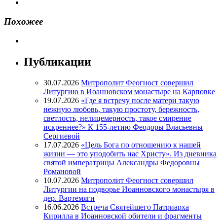
Похожее
Публикации
30.07.2026
Митрополит Феогност совершил
Литургию в Иоанновском монастыре на Карповке
19.07.2026
«Где я встречу после матери такую
нежную любовь, такую простоту, бережность,
светлость, нелицемерность, такое смирение
искреннее?» К 155-летию Феодоры Власьевны
Сергиевой
17.07.2026
«Цель Бога по отношению к нашей
жизни — это уподобить нас Христу». Из дневника
святой императрицы Александры Федоровны
Романовой
10.07.2026
Митрополит Феогност совершил
Литургии на подворье Иоанновского монастыря в
дер. Вартемяги
16.06.2026
Встреча Святейшего Патриарха
Кирилла в Иоанновской обители и фрагменты