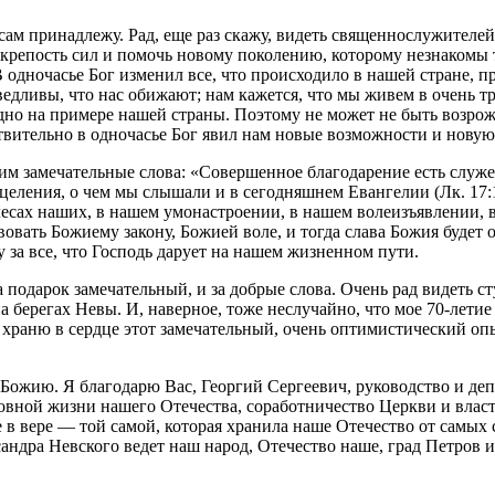
сам принадлежу. Рад, еще раз скажу, видеть священнослужителей
 крепость сил и помочь новому поколению, которому незнакомы т
 одночасье Бог изменил все, что происходило в нашей стране, п
ведливы, что нас обижают; нам кажется, что мы живем в очень тр
идно на примере нашей страны. Поэтому не может не быть возро
ствительно в одночасье Бог явил нам новые возможности и новую
дим замечательные слова: «Совершенное благодарение есть служ
еления, о чем мы слышали и в сегодняшнем Евангелии (Лк. 17:
есах наших, в нашем умонастроении, в нашем волеизъявлении, в
овать Божиему закону, Божией воле, и тогда слава Божия будет 
за все, что Господь дарует на нашем жизненном пути.
а подарок замечательный, и за добрые слова. Очень рад видеть 
а берегах Невы. И, наверное, тоже неслучайно, что мое 70-летие
а храню в сердце этот замечательный, очень оптимистический о
у Божию. Я благодарю Вас, Георгий Сергеевич, руководство и де
уховной жизни нашего Отечества, соработничество Церкви и влас
 в вере — той самой, которая хранила наше Отечество от самых
ндра Невского ведет наш народ, Отечество наше, град Петров и,