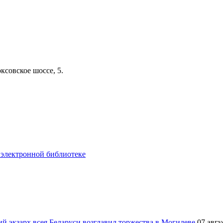
ксовское шоссе, 5.
 электронной библиотеке
й экзарх всея Беларуси возглавил торжества в Могилеве
07 авгу