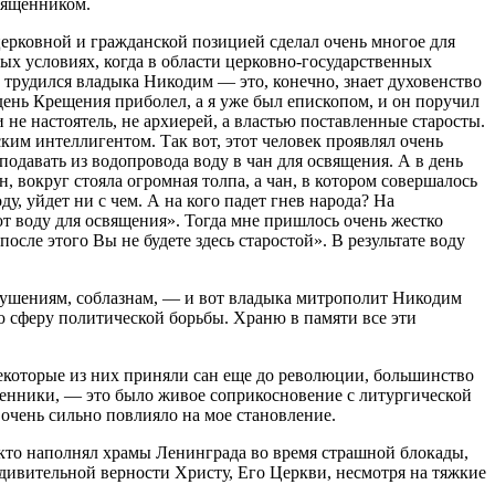
священником.
рковной и гражданской позицией сделал очень многое для
ных условиях, когда в области церковно-государственных
 трудился владыка Никодим — это, конечно, знает духовенство
день Крещения приболел, а я уже был епископом, и он поручил
не настоятель, не архиерей, а властью поставленные старосты.
ким интеллигентом. Так вот, этот человек проявлял очень
одавать из водопровода воду в чан для освящения. А в день
, вокруг стояла огромная толпа, а чан, в котором совершалось
, уйдет ни с чем. А на кого падет гнев народа? На
ют воду для освящения». Тогда мне пришлось очень жестко
после этого Вы не будете здесь старостой». В результате воду
искушениям, соблазнам, — и вот владыка митрополит Никодим
ую сферу политической борьбы. Храню в памяти все эти
Некоторые из них приняли сан еще до революции, большинство
щенники, — это было живое соприкосновение с литургической
очень сильно повлияло на мое становление.
 кто наполнял храмы Ленинграда во время страшной блокады,
удивительной верности Христу, Его Церкви, несмотря на тяжкие