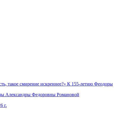
ость, такое смирение искреннее?» К 155-летию Феодоры
рицы Александры Федоровны Романовой
6 г.