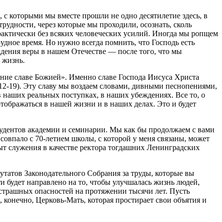
, с которыми мы вместе прошли не одно десятилетие здесь, в
рудности, через которые мы проходили, осознать, сколь
рактически без всяких человеческих усилий. Иногда мы ропщем
удное время. Но нужно всегда помнить, что Господь есть
ждения веры в нашем Отечестве — после того, что мы
 жизнь.
ение славе Божией». Именно славе Господа Иисуса Христа
12-19). Эту славу мы воздаем словами, дивными песнопениями,
 наших реальных поступках, в наших убеждениях. Все то, о
отображаться в нашей жизни и в наших делах. Это и будет
студентов академии и семинарии. Мы как бы продолжаем с вами
 совпало с 70-летием школы, с которой у меня связаны, может
пыт служения в качестве ректора тогдашних Ленинградских
путатов Законодательного Собрания за труды, которые вы
ти будет направлено на то, чтобы улучшалась жизнь людей,
 страшных опасностей на протяжении тысячи лет. Пусть
 конечно, Церковь-Мать, которая простирает свои объятия и