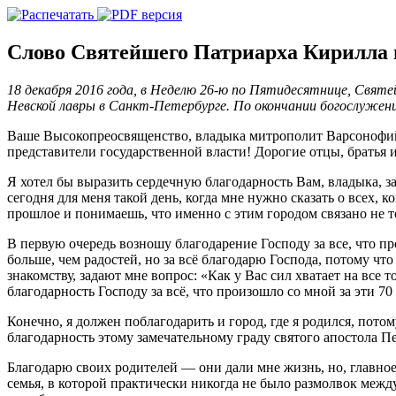
Слово Святейшего Патриарха Кирилла 
18 декабря 2016 года, в Неделю 26-ю по Пятидесятнице, Свят
Невской лавры в Санкт-Петербурге. По окончании богослужен
Ваше Высокопреосвященство, владыка митрополит Варсонофий
представители государственной власти! Дорогие отцы, братья и
Я хотел бы выразить сердечную благодарность Вам, владыка, з
сегодня для меня такой день, когда мне нужно сказать о всех, к
прошлое и понимаешь, что именно с этим городом связано не тол
В первую очередь возношу благодарение Господу за все, что п
больше, чем радостей, но за всё благодарю Господа, потому чт
знакомству, задают мне вопрос: «Как у Вас сил хватает на все 
благодарность Господу за всё, что произошло со мной за эти 70
Конечно, я должен поблагодарить и город, где я родился, потом
благодарность этому замечательному граду святого апостола Пе
Благодарю своих родителей — они дали мне жизнь, но, главно
семья, в которой практически никогда не было размолвок межд