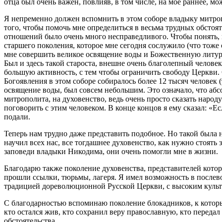
отца был очень важен, повлияв, в том числе, на мое раннее, мо
Я непременно должен вспомнить в этом соборе владыку митро
того, чтобы помочь мне определиться в весьма трудных обстоя
отношений было очень много несправедливого. Чтобы понять, в
старшего поколения, которое мне сегодня сослужило (что тоже
мне совершить великое освящение воды и Божественную литурги
Был и здесь такой староста, внешне очень благолепный человек
большую активность, с тем чтобы ограничить свободу Церкви. 
Богоявления в этом соборе собиралось более 12 тысяч человек (
освящение воды, был совсем небольшим. Это означало, что абсо
митрополита, на духовенство, ведь очень просто сказать народ
поговорить с этим человеком. В конце концов я ему сказал: «Есл
подали.
Теперь нам трудно даже представить подобное. Но такой была
научил всех нас, все тогдашнее духовенство, как нужно стоять
заповеди владыки Никодима, они очень помогли мне в жизни.
Благодарю также поколение духовенства, представителей котор
прошли ссылки, тюрьмы, лагеря. Я имел возможность в послев
традицией дореволюционной Русской Церкви, с высоким культу
С благодарностью вспоминаю поколение блокадников, к которы
кто остался жив, кто сохранил веру православную, кто переда
обстоятельства.