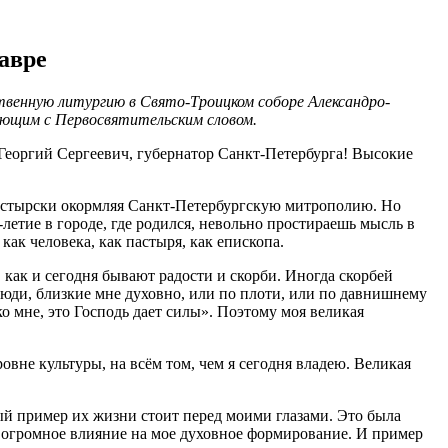
авре
енную литургию в Свято-Троицком соборе Александро-
ующим с Первосвятительским словом.
еоргий Сергеевич, губернатор Санкт-Петербурга! Высокие
ипастырски окормляя Санкт-Петербургскую митрополию. Но
0-летие в городе, где родился, невольно простираешь мысль в
как человека, как пастыря, как епископа.
 как и сегодня бывают радости и скорби. Иногда скорбей
 люди, близкие мне духовно, или по плоти, или по давнишнему
ко мне, это Господь дает силы». Поэтому моя великая
ровне культуры, на всём том, чем я сегодня владею. Великая
ый пример их жизни стоит перед моими глазами. Это была
л огромное влияние на мое духовное формирование. И пример