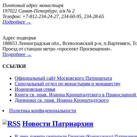
Почтовый адрес монастыря
197022 Санкт-Петербург, а/я № 2
Телефон: +7-812-234-24-27, 234-60-95, 234-28-65
Подробнее →
Адрес подворья
188653 Ленинградская обл., Всеволожский р-н, п.Вартемяги, То
Проезд от станции метро «проспект Просвещения».
Подробнее →
ССЫЛКИ
Официальный сайт Московского Патриархата
Синодальный отдел по монастырям и монашеству
Иоанновская семья
Книги св. прав. Иоанна Кронштадтского в Православной
Дневники св. прав. Иоанна Кронштадтского
Политика конфиденциальности
Новости Патриархии
В день памяти святителя Георгия (Конисского) Патриарши