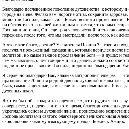
Благодарю послевоенное поколение духовенства, к которому и 
городе на Неве. Желаю вам, дорогие отцы, сохранить здоровье,
милостив Господь, какова сила Божественного промышления. В
на обстоятельства нашей жизни, нам кажется, что к нам неспра
Господин истории, Он ведет род человеческий, и это так очев
пережили, после того, что мы выстрадали, после того, как дей
А что такое благодарение? У святителя Иоанна Златоуста нахо
послужил прокаженный самарянин, который вернулся после исц
молитвой, но самое важное прославление Бога — в душах и тел
чем мы мыслим, о чем говорим и что делаем, должно соответств
подлинное прославление Господа, подлинное благодарение Ему 
Я сердечно благодарю Вас, владыка митрополит, еще раз — и з
празднование 70-летия родной для нас духовной школы здесь, н
быть, самые радостные, самые светлые воспоминания. Я всегд
духовных школ.
Я хотел бы поблагодарить сердечно всех, кто трудится во слав
совершаете, и, надеюсь, что в это время, благоприятное для д
укреплялись основы духовной жизни, происходило возрастание
Господь молитвами святого благоверного великого князя Алекса
свою любовь каждому взыскующему правды Божией. Аминь.