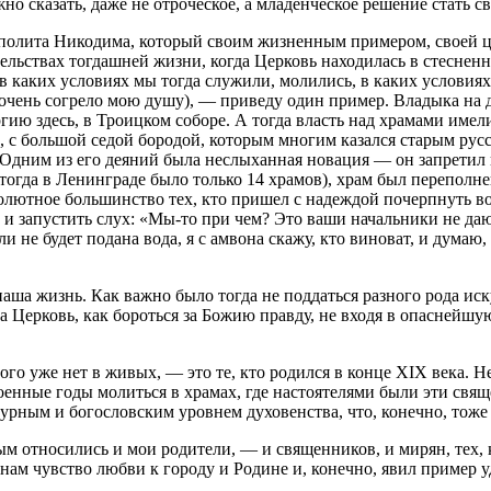
жно сказать, даже не отроческое, а младенческое решение стать 
полита Никодима, который своим жизненным примером, своей це
тельствах тогдашней жизни, когда Церковь находилась в стеснен
 каких условиях мы тогда служили, молились, в каких условиях
 очень согрело мою душу), — приведу один пример. Владыка на 
ю здесь, в Троицком соборе. А тогда власть над храмами имели 
, с большой седой бородой, которым многим казался старым русс
Одним из его деяний была неслыханная новация — он запретил п
тогда в Ленинграде было только 14 храмов), храм был переполнен
лютное большинство тех, кто пришел с надеждой почерпнуть воду
у и запустить слух: «Мы-то при чем? Это ваши начальники не да
и не будет подана вода, я с амвона скажу, кто виноват, и думаю, 
 наша жизнь. Как важно было тогда не поддаться разного рода 
 за Церковь, как бороться за Божию правду, не входя в опаснейш
ого уже нет в живых, — это те, кто родился в конце XIX века. 
оенные годы молиться в храмах, где настоятелями были эти свя
рным и богословским уровнем духовенства, что, конечно, тоже 
м относились и мои родители, — и священников, и мирян, тех,
л нам чувство любви к городу и Родине и, конечно, явил пример 