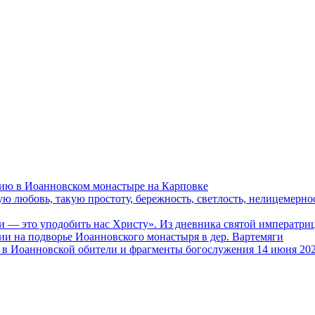
ию в Иоанновском монастыре на Карповке
ую любовь, такую простоту, бережность, светлость, нелицемерн
и — это уподобить нас Христу». Из дневника святой императ
и на подворье Иоанновского монастыря в дер. Вартемяги
в Иоанновской обители и фрагменты богослужения 14 июня 202