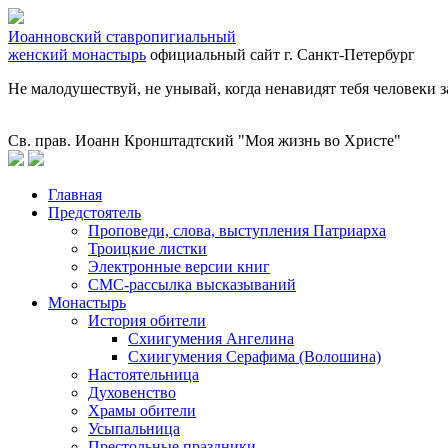
Иоанновский ставропигиальный
женский монастырь
официальный сайт
г. Санкт-Петербург
Не малодушествуй, не унывай, когда ненавидят тебя человеки з
Св. прав. Иоанн Кронштадтский "Моя жизнь во Христе"
Главная
Предстоятель
Проповеди, слова, выступления Патриарха
Троицкие листки
Электронные версии книг
СМС-рассылка высказываний
Монастырь
История обители
Схиигумения Ангелина
Схиигумения Серафима (Волошина)
Настоятельница
Духовенство
Храмы обители
Усыпальница
Престольные праздники