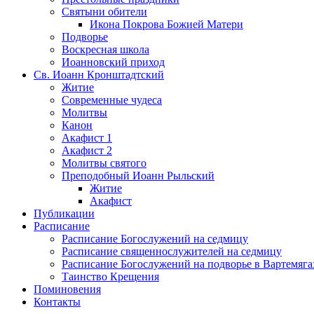
Святыни обители
Икона Покрова Божией Матери
Подворье
Воскресная школа
Иоанновский приход
Св. Иоанн Кронштадтский
Житие
Современные чудеса
Молитвы
Канон
Акафист 1
Акафист 2
Молитвы святого
Преподобный Иоанн Рыльский
Житие
Акафист
Публикации
Расписание
Расписание Богослужений на седмицу
Расписание священнослужителей на седмицу
Расписание Богослужений на подворье в Вартемяга
Таинство Крещения
Поминовения
Контакты