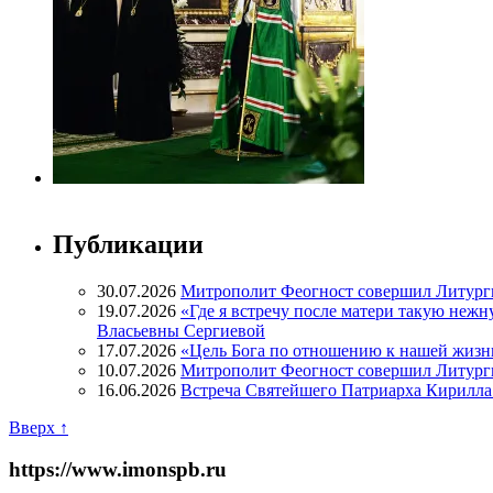
Публикации
30.07.2026
Митрополит Феогност совершил Литург
19.07.2026
«Где я встречу после матери такую нежн
Власьевны Сергиевой
17.07.2026
«Цель Бога по отношению к нашей жизн
10.07.2026
Митрополит Феогност совершил Литурги
16.06.2026
Встреча Святейшего Патриарха Кирилла 
Вверх ↑
https://www.imonspb.ru