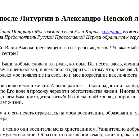
после Литургии в Александро-Невской л
ейший Патриарх Московский и всея Руси Кирилл
совершил
Божеств
ия Предстоятель Русской Православной Церкви обратился к вер
! Ваши Высокопреосвященства и Преосвященства! Уважаемый Г
 сестры!
а Ваши добрые слова и за труды, которые Вы несете здесь, арх
ому я очень обязан, и всех поблагодарить. Потому что, отмечая 7
ько мое появление на свет, но и мое возрастание как личности, 
роизошло в моей жизни. А было разное — были радости и скорби,
о по Его воле я прохожу через эти обстоятельства жизни. Иногда
то, с чем Вам приходится жить?» Я отвечаю: «Не знаю, вопрос не 
 лет жизни.
у что его печать отразилась на моем воспитании, образовании, у
тра.
е, именно они воспитали меня христианином. Удивительно добр
у мужем и женой. Образ почти идеальной семьи, конечно, оказа