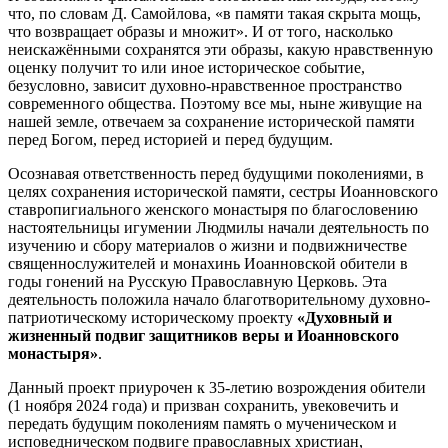
что, по словам Д. Самойлова, «в памяти такая скрыта мощь,
что возвращает образы и множит». И от того, насколько
неискажёнными сохранятся эти образы, какую нравственную
оценку получит то или иное историческое событие,
безусловно, зависит духовно-нравственное пространство
современного общества. Поэтому все мы, ныне живущие на
нашей земле, отвечаем за сохранение исторической памяти
перед Богом, перед историей и перед будущим.
Осознавая ответственность перед будущими поколениями, в
целях сохранения исторической памяти, сестры Иоанновского
ставропигиального женского монастыря по благословению
настоятельницы игумении Людмилы начали деятельность по
изучению и сбору материалов о жизни и подвижничестве
священнослужителей и монахинь Иоанновской обители в
годы гонений на Русскую Православную Церковь. Эта
деятельность положила начало благотворительному духовно-
патриотическому историческому проекту
«Духовный и
жизненный подвиг защитников веры и Иоанновского
монастыря»
.
Данный проект приурочен к 35-летию возрождения обители
(1 ноября 2024 года) и призван сохранить, увековечить и
передать будущим поколениям память о мученическом и
исповедническом подвиге православных христиан,