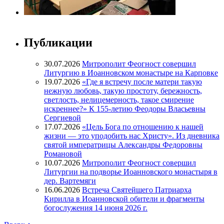
Публикации
30.07.2026
Митрополит Феогност совершил
Литургию в Иоанновском монастыре на Карповке
19.07.2026
«Где я встречу после матери такую
нежную любовь, такую простоту, бережность,
светлость, нелицемерность, такое смирение
искреннее?» К 155-летию Феодоры Власьевны
Сергиевой
17.07.2026
«Цель Бога по отношению к нашей
жизни — это уподобить нас Христу». Из дневника
святой императрицы Александры Федоровны
Романовой
10.07.2026
Митрополит Феогност совершил
Литургии на подворье Иоанновского монастыря в
дер. Вартемяги
16.06.2026
Встреча Святейшего Патриарха
Кирилла в Иоанновской обители и фрагменты
богослужения 14 июня 2026 г.