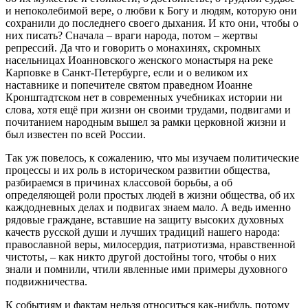
и непоколебимой вере, о любви к Богу и людям, которую они
сохранили до последнего своего дыхания. И кто они, чтобы о
них писать? Сначала – враги народа, потом – жертвы
репрессий. Да что и говорить о монахинях, скромных
насельницах Иоанновского женского монастыря на реке
Карповке в Санкт-Петербурге, если и о великом их
наставнике и попечителе святом праведном Иоанне
Кронштадтском нет в современных учебниках истории ни
слова, хотя ещё при жизни он своими трудами, подвигами и
почитанием народным вышел за рамки церковной жизни и
был известен по всей России.
Так уж повелось, к сожалению, что мы изучаем политические
процессы и их роль в историческом развитии общества,
разбираемся в причинах классовой борьбы, а об
определяющей роли простых людей в жизни общества, об их
каждодневных делах и подвигах знаем мало. А ведь именно
рядовые граждане, вставшие на защиту высоких духовных
качеств русской души и лучших традиций нашего народа:
православной веры, милосердия, патриотизма, нравственной
чистоты, – как никто другой достойны того, чтобы о них
знали и помнили, чтили явленные ими примеры духовного
подвижничества.
К событиям и фактам нельзя относиться как-нибудь, потому