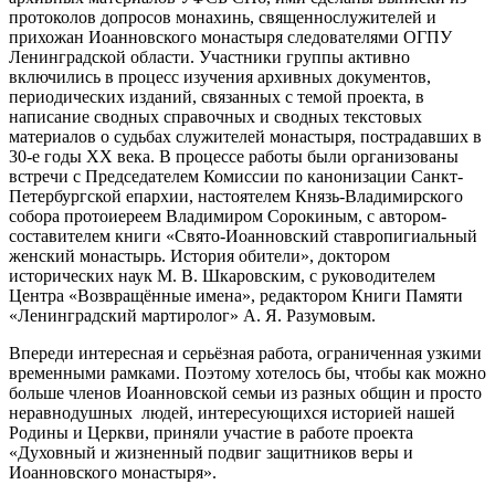
протоколов допросов монахинь, священнослужителей и
прихожан Иоанновского монастыря следователями ОГПУ
Ленинградской области. Участники группы активно
включились в процесс изучения архивных документов,
периодических изданий, связанных с темой проекта, в
написание сводных справочных и сводных текстовых
материалов о судьбах служителей монастыря, пострадавших в
30-е годы ХХ века. В процессе работы были организованы
встречи с Председателем Комиссии по канонизации Санкт-
Петербургской епархии, настоятелем Князь-Владимирского
собора протоиереем Владимиром Сорокиным, с автором-
составителем книги «Свято-Иоанновский ставропигиальный
женский монастырь. История обители», доктором
исторических наук М. В. Шкаровским, с руководителем
Центра «Возвращённые имена», редактором Книги Памяти
«Ленинградский мартиролог» А. Я. Разумовым.
Впереди интересная и серьёзная работа, ограниченная узкими
временными рамками. Поэтому хотелось бы, чтобы как можно
больше членов Иоанновской семьи из разных общин и просто
неравнодушных людей, интересующихся историей нашей
Родины и Церкви, приняли участие в работе проекта
«Духовный и жизненный подвиг защитников веры и
Иоанновского монастыря».