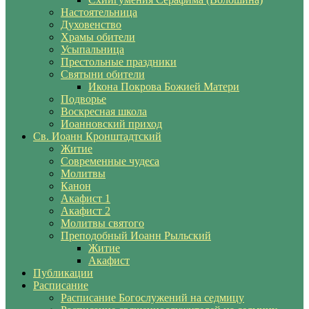
Настоятельница
Духовенство
Храмы обители
Усыпальница
Престольные праздники
Святыни обители
Икона Покрова Божией Матери
Подворье
Воскресная школа
Иоанновский приход
Св. Иоанн Кронштадтский
Житие
Современные чудеса
Молитвы
Канон
Акафист 1
Акафист 2
Молитвы святого
Преподобный Иоанн Рыльский
Житие
Акафист
Публикации
Расписание
Расписание Богослужений на седмицу