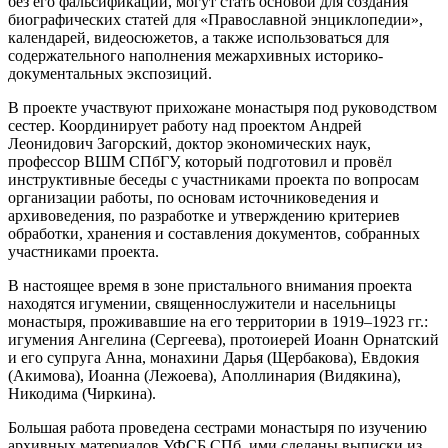
без его фальсификации, могут стать основой для создания
биографических статей для «Православной энциклопедии»,
календарей, видеосюжетов, а также использоваться для
содержательного наполнения межархивных историко-
документальных экспозиций.
В проекте участвуют прихожане монастыря под руководством
сестер. Координирует работу над проектом Андрей
Леонидович Загорский, доктор экономических наук,
профессор ВШМ СПбГУ, который подготовил и провёл
инструктивные беседы с участниками проекта по вопросам
организации работы, по основам источниковедения и
архивоведения, по разработке и утверждению критериев
обработки, хранения и составления документов, собранных
участниками проекта.
В настоящее время в зоне пристального внимания проекта
находятся игумении, священнослужители и насельницы
монастыря, проживавшие на его территории в 1919–1923 гг.:
игумения Ангелина (Сергеева), протоиерей Иоанн Орнатский
и его супруга Анна, монахини Дарья (Щербакова), Евдокия
(Акимова), Иоанна (Лежоева), Аполлинария (Видякина),
Никодима (Чиркина).
Большая работа проведена сестрами монастыря по изучению
архивных материалов УФСБ СПб, ими сделаны выписки из