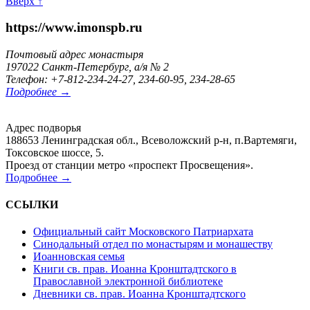
Вверх ↑
https://www.imonspb.ru
Почтовый адрес монастыря
197022 Санкт-Петербург, а/я № 2
Телефон: +7-812-234-24-27, 234-60-95, 234-28-65
Подробнее →
Адрес подворья
188653 Ленинградская обл., Всеволожский р-н, п.Вартемяги,
Токсовское шоссе, 5.
Проезд от станции метро «проспект Просвещения».
Подробнее →
ССЫЛКИ
Официальный сайт Московского Патриархата
Синодальный отдел по монастырям и монашеству
Иоанновская семья
Книги св. прав. Иоанна Кронштадтского в
Православной электронной библиотеке
Дневники св. прав. Иоанна Кронштадтского