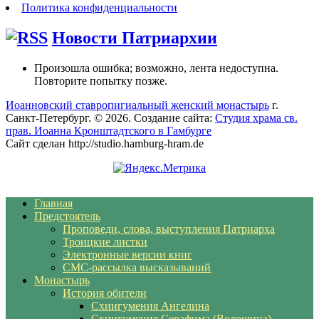
Политика конфиденциальности
Новости Патриархии
Произошла ошибка; возможно, лента недоступна.
Повторите попытку позже.
Иоанновский ставропигиальный женский монастырь
г.
Санкт-Петербург. © 2026. Создание сайта:
Студия храма св.
прав. Иоанна Кронштадтского в Гамбурге
Сайт сделан http://studio.hamburg-hram.de
Главная
Предстоятель
Проповеди, слова, выступления Патриарха
Троицкие листки
Электронные версии книг
СМС-рассылка высказываний
Монастырь
История обители
Схиигумения Ангелина
Схиигумения Серафима (Волошина)